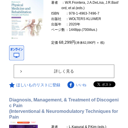
著者
：W.R.Frontera, J.A.DeLisa, J.R.Basf
ord, et al.(eds.)
ISBN
：978-1-4963-7496-7
出版社
：WOLTERS KLUWER
出版年
：2020年
ページ数
：1448pp.(700illus.)
68,299円
定価
(本体62,090円 ＋ 税)
詳しく見る
ほしいものリストに登録
いいね
Diagnosis, Management, & Treatment of Discogeni
c Pain
(Interventional & Neuromodulatory Techniques for
Pain
著者
：L.Kapural & P.Kim (eds.)