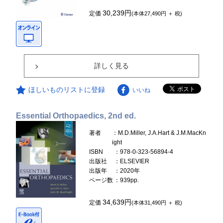
30,239円
定価
(本体27,490円 ＋ 税)
詳しく見る
ほしいものリストに登録
いいね
Essential Orthopaedics, 2nd ed.
著者
：M.D.Miller, J.A.Hart & J.M.MacKn
ight
ISBN
：978-0-323-56894-4
出版社
：ELSEVIER
出版年
：2020年
ページ数
：939pp.
34,639円
定価
(本体31,490円 ＋ 税)