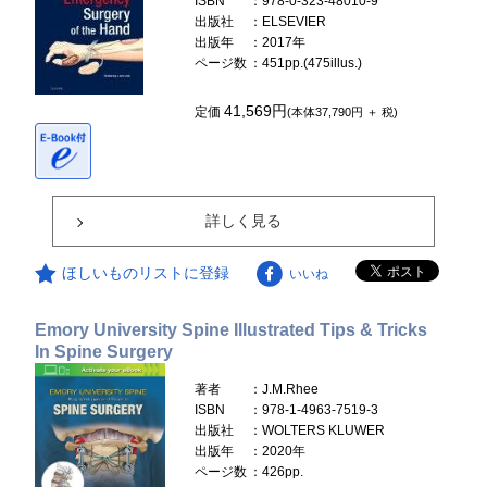
ISBN
：978-0-323-48010-9
出版社
：ELSEVIER
出版年
：2017年
ページ数
：451pp.(475illus.)
41,569円
定価
(本体37,790円 ＋ 税)
詳しく見る
ほしいものリストに登録
いいね
Emory University Spine Illustrated Tips & Tricks
In Spine Surgery
著者
：J.M.Rhee
ISBN
：978-1-4963-7519-3
出版社
：WOLTERS KLUWER
出版年
：2020年
ページ数
：426pp.