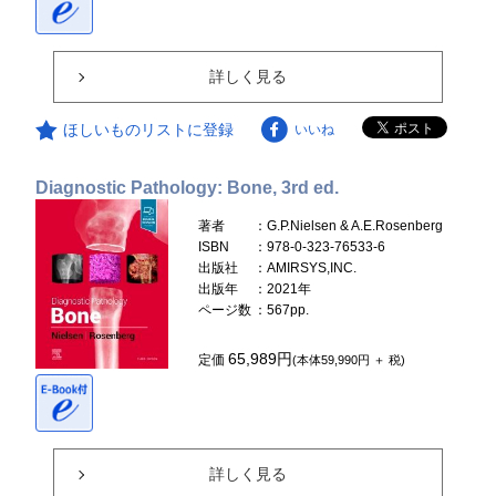
詳しく見る
ほしいものリストに登録
いいね
Diagnostic Pathology: Bone, 3rd ed.
著者
：G.P.Nielsen & A.E.Rosenberg
ISBN
：978-0-323-76533-6
出版社
：AMIRSYS,INC.
出版年
：2021年
ページ数
：567pp.
65,989円
定価
(本体59,990円 ＋ 税)
詳しく見る