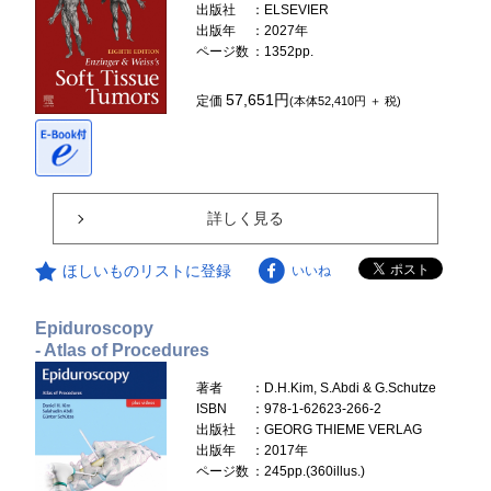
出版社
：ELSEVIER
出版年
：2027年
ページ数
：1352pp.
57,651円
定価
(本体52,410円 ＋ 税)
詳しく見る
ほしいものリストに登録
いいね
Epiduroscopy
- Atlas of Procedures
著者
：D.H.Kim, S.Abdi & G.Schutze
ISBN
：978-1-62623-266-2
出版社
：GEORG THIEME VERLAG
出版年
：2017年
ページ数
：245pp.(360illus.)