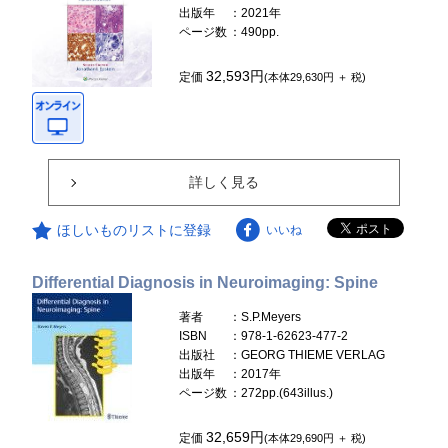
出版年
：2021年
ページ数
：490pp.
32,593円
定価
(本体29,630円 ＋ 税)
詳しく見る
ほしいものリストに登録
いいね
Differential Diagnosis in Neuroimaging: Spine
著者
：S.P.Meyers
ISBN
：978-1-62623-477-2
出版社
：GEORG THIEME VERLAG
出版年
：2017年
ページ数
：272pp.(643illus.)
32,659円
定価
(本体29,690円 ＋ 税)