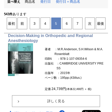
商品名
発行日
発行日＋商品名
並べ替え
あります
543件
最初
前
3
4
5
6
7
次
最後
Decision-Making in Orthopedic and Regional
Anesthesiology
著者
：M.R.Anderson, S.H.Wilson & M.A.
Rosenblatt
ISBN
：978-1-107-09354-6
出版社
：CAMBRIDGE UNIVERSITY PRE
SS
出版年
：2015年
ページ数
：195pp.(43illus.)
24,739円
定価
(本体22,490円 ＋ 税)
詳しく見る