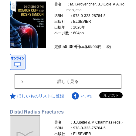
著者
：M.T.Provencher, B.J.Cole, A.A.Ro
meo, et al.
ISBN
：978-0-323-28784-5
出版社
：ELSEVIER
出版年
：2020年
ページ数
：604pp.
59,389円
定価
(本体53,990円 ＋ 税)
詳しく見る
ほしいものリストに登録
いいね
Distal Radius Fractures
著者
：J.Jupiter & M.Chammas (eds.)
ISBN
：978-0-323-75764-5
出版社
：ELSEVIER