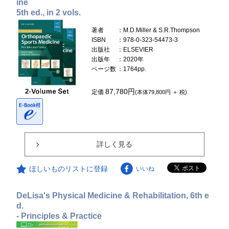
ine
5th ed., in 2 vols.
著者
：M.D.Miller & S.R.Thompson
ISBN
：978-0-323-54473-3
出版社
：ELSEVIER
出版年
：2020年
ページ数
：1764pp.
87,780円
定価
(本体79,800円 ＋ 税)
詳しく見る
ほしいものリストに登録
いいね
DeLisa's Physical Medicine & Rehabilitation, 6th e
d.
- Principles & Practice