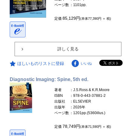
ページ数
：1101pp.
85,129円
定価
(本体77,390円 ＋ 税)
詳しく見る
ほしいものリストに登録
いいね
Diagnostic Imaging: Spine, 5th ed.
著者
：J.S.Ross & K.R.Moore
ISBN
：978-0-443-37881-2
出版社
：ELSEVIER
出版年
：2026年
ページ数
：1201pp.(5360illus.)
78,749円
定価
(本体71,590円 ＋ 税)