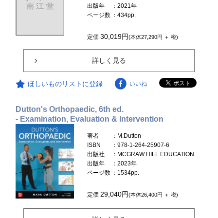
出版年
：2021年
ページ数
：434pp.
30,019円
定価
(本体27,290円 ＋ 税)
詳しく見る
ほしいものリストに登録
いいね
Dutton's Orthopaedic, 6th ed.
- Examination, Evaluation & Intervention
著者
：M.Dutton
ISBN
：978-1-264-25907-6
出版社
：MCGRAW HILL EDUCATION
出版年
：2023年
ページ数
：1534pp.
29,040円
定価
(本体26,400円 ＋ 税)