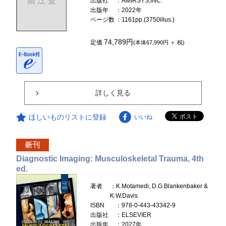
出版社
：AMIRSYS,INC.
出版年
：2022年
ページ数
：1161pp.(3750illus.)
74,789円
定価
(本体67,990円 ＋ 税)
詳しく見る
ほしいものリストに登録
いいね
Diagnostic Imaging: Musculoskeletal Trauma, 4th
ed.
著者
：K.Motamedi, D.G.Blankenbaker &
K.W.Davis
ISBN
：978-0-443-43342-9
出版社
：ELSEVIER
出版年
：2027年