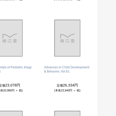
als of Pediatric Imagi
Advances in Child Development
.
& Behavior, Vol.61
23,078円
26,334円
定価
定価
体20,980円 ＋ 税)
(本体23,940円 ＋ 税)