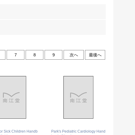
7
8
9
次へ
最後へ
for Sick Children Handb
Park's Pediatric Cardiology Hand