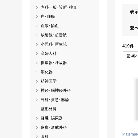
内科一般･診断･検査
表
癌･腫瘍
血液･輸血
並
放射線･超音波
小児科･新生児
419
件
産婦人科
最初
循環器･呼吸器
消化器
精神医学
神経･脳神経外科
外科･救急･麻酔
整形外科
腎臓･泌尿器
皮膚･形成外科
Maternal-
眼科