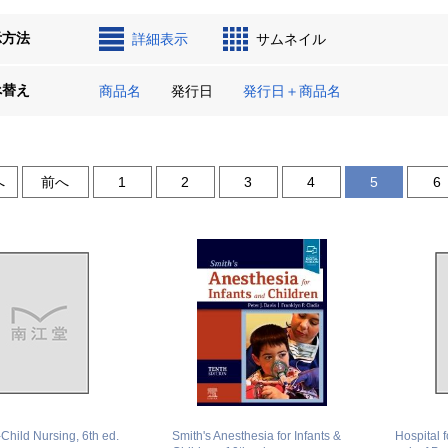
示方法
詳細表示
サムネイル
べ替え
商品名
発行日
発行日＋商品名
へ
前へ
1
2
3
4
5
6
Child Nursing, 6th ed.
Smith's Anesthesia for Infants &
Hospital 