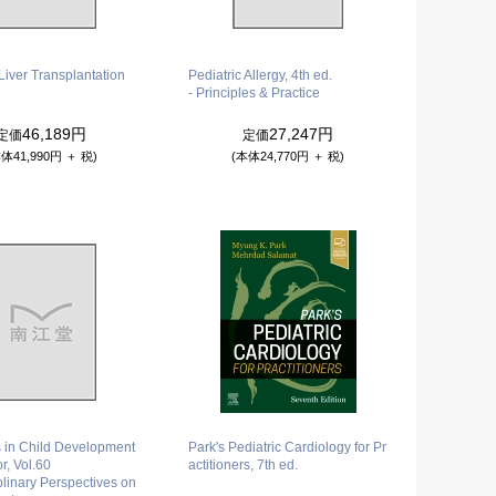
 Liver Transplantation
Pediatric Allergy, 4th ed.
- Principles & Practice
46,189円
27,247円
定価
定価
体41,990円 ＋ 税)
(本体24,770円 ＋ 税)
 in Child Development
Park's Pediatric Cardiology for Pr
r, Vol.60
actitioners, 7th ed.
iplinary Perspectives on