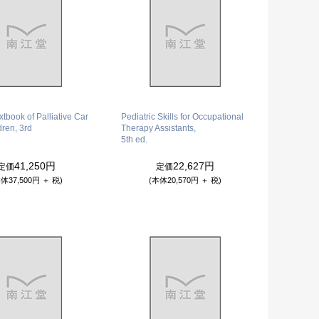
xtbook of Palliative Car
Pediatric Skills for Occupational
dren, 3rd
Therapy Assistants,
5th ed.
41,250円
22,627円
定価
定価
体37,500円 ＋ 税)
(本体20,570円 ＋ 税)