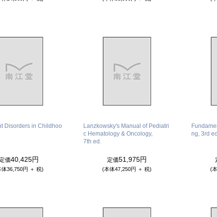
 Disorders in Childhoo
Lanzkowsky's Manual of Pediatri
Fundament
c Hematology & Oncology,
ng, 3rd ed
7th ed.
40,425円
51,975円
定価
定価
本体36,750円 ＋ 税)
(本体47,250円 ＋ 税)
(本