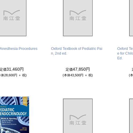
c Anesthesia Procedures
Oxford Textbook of Pediatric Pai
Oxford Te
n, 2nd ed.
e for Chil
Ed.
31,460円
47,850円
定価
定価
本体28,600円 ＋ 税)
(本体43,500円 ＋ 税)
(本