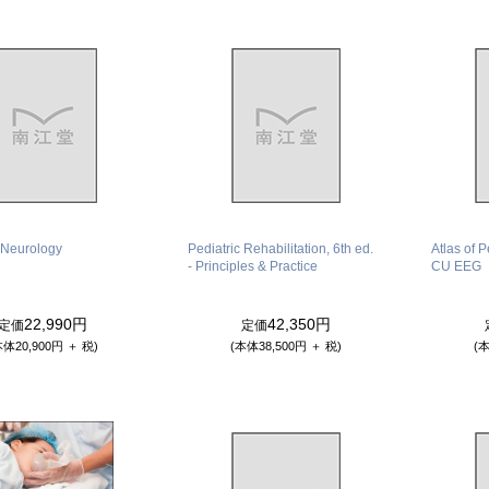
c Neurology
Pediatric Rehabilitation, 6th ed.
Atlas of P
- Principles & Practice
CU EEG
22,990円
42,350円
定価
定価
本体20,900円 ＋ 税)
(本体38,500円 ＋ 税)
(本