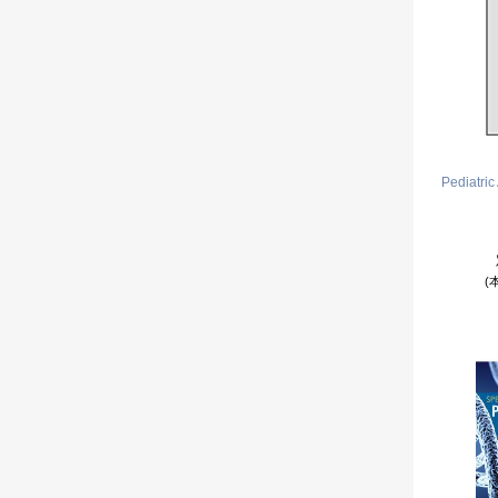
Pediatri
(