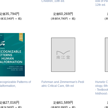
Children, 10th ed.
ook of Ped
12th ed.
35,794円
60,269円
定価
定価
本体32,540円 ＋ 税)
(本体54,790円 ＋ 税)
(本
ecognizable Patterns of
Fuhrman and Zimmerman's Pedi
Hurwitz C
lformation,
atric Critical Care, 6th ed
ology, 6th
- Textboo
hildhood
27,016円
61,589円
定価
定価
本体24,560円 ＋ 税)
(本体55,990円 ＋ 税)
(本