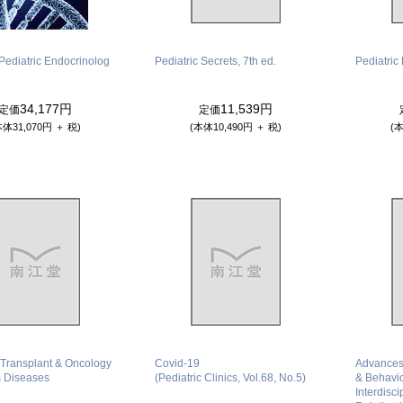
Pediatric Endocrinolog
Pediatric Secrets, 7th ed.
Pediatric
34,177円
11,539円
定価
定価
本体31,070円 ＋ 税)
(本体10,490円 ＋ 税)
(本
 Transplant & Oncology
Covid-19
Advances
s Diseases
(Pediatric Clinics, Vol.68, No.5)
& Behavio
Interdisc