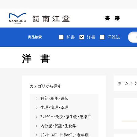
書 籍
和書
洋書
洋雑誌
商品検索
洋書
ホーム
カテゴリから探す
解剖･細胞･遺伝
生理･病理･薬理
ｱﾚﾙｷﾞｰ･免疫･微生物･感染症
内分泌･代謝･生化学
ﾘｳﾏﾁ･ｽﾎﾟｰﾂ･ﾘﾊﾋﾞﾘ･老年病