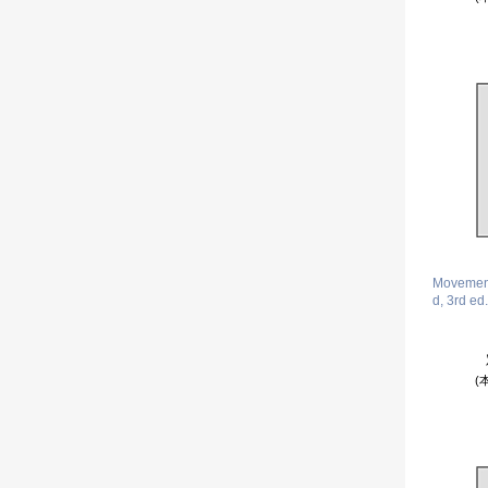
Movement
d, 3rd ed.
(