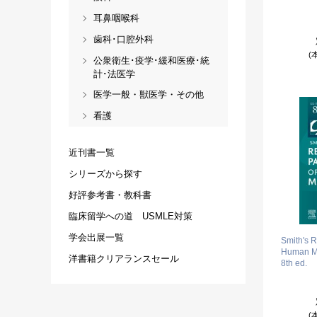
耳鼻咽喉科
歯科･口腔外科
(
公衆衛生･疫学･緩和医療･統
計･法医学
医学一般・獣医学・その他
看護
近刊書一覧
シリーズから探す
好評参考書・教科書
臨床留学への道 USMLE対策
学会出展一覧
Smith's R
Human Ma
洋書籍クリアランスセール
8th ed.
(