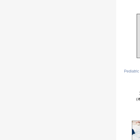
Pediatri
(