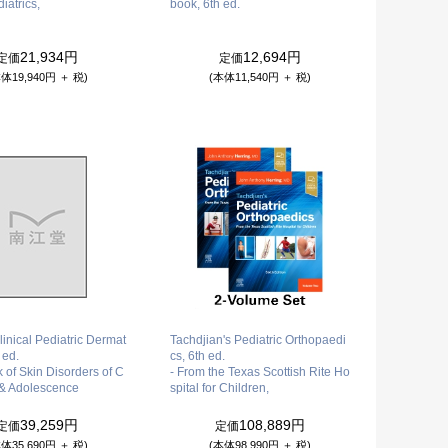
iatrics,
book, 6th ed.
21,934円
12,694円
定価
定価
体19,940円 ＋ 税)
(本体11,540円 ＋ 税)
linical Pediatric Dermat
Tachdjian's Pediatric Orthopaedi
 ed.
cs, 6th ed.
k of Skin Disorders of C
- From the Texas Scottish Rite Ho
 & Adolescence
spital for Children,
39,259円
108,889円
定価
定価
体35,690円 ＋ 税)
(本体98,990円 ＋ 税)