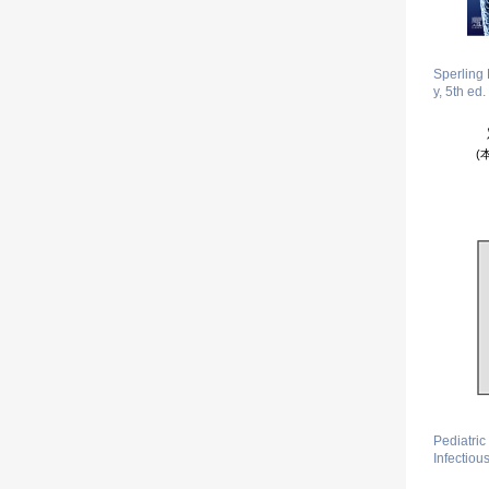
Sperling 
y, 5th ed.
(
Pediatric
Infectiou