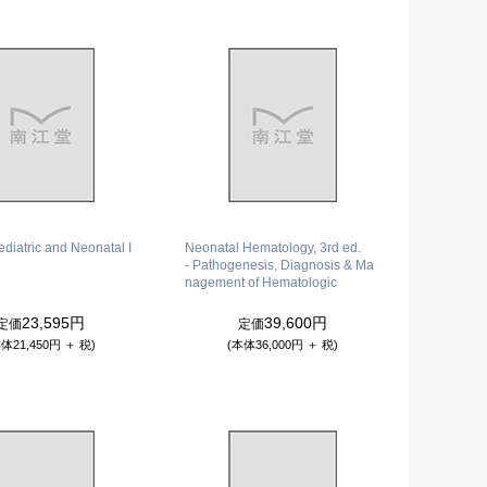
ediatric and Neonatal I
Neonatal Hematology, 3rd ed.
- Pathogenesis, Diagnosis & Ma
nagement of Hematologic
23,595円
39,600円
定価
定価
体21,450円 ＋ 税)
(本体36,000円 ＋ 税)