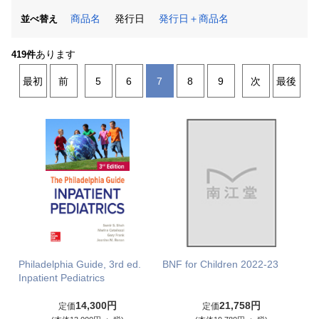
商品名
発行日
発行日＋商品名
並べ替え
あります
419件
最初
前
5
6
7
8
9
次
最後
Philadelphia Guide, 3rd ed.
BNF for Children 2022-23
Inpatient Pediatrics
14,300円
21,758円
定価
定価