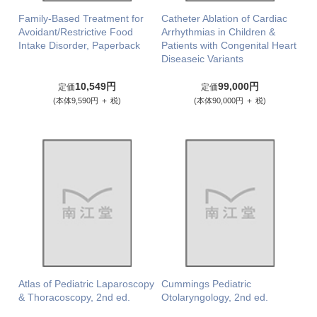
Family-Based Treatment for
Catheter Ablation of Cardiac
Avoidant/Restrictive Food
Arrhythmias in Children &
Intake Disorder, Paperback
Patients with Congenital Heart
Diseaseic Variants
10,549円
99,000円
定価
定価
(本体9,590円 ＋ 税)
(本体90,000円 ＋ 税)
Atlas of Pediatric Laparoscopy
Cummings Pediatric
& Thoracoscopy, 2nd ed.
Otolaryngology, 2nd ed.