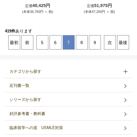
40,425円
51,975円
定価
定価
(本体36,750円 ＋ 税)
(本体47,250円 ＋ 税)
あります
419件
最初
前
5
6
7
8
9
次
最後
カテゴリから探す
近刊書一覧
シリーズから探す
好評参考書・教科書
臨床留学への道 USMLE対策