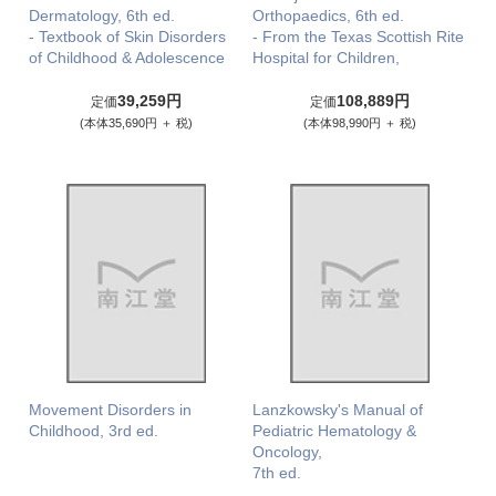
Dermatology, 6th ed.
Orthopaedics, 6th ed.
- Textbook of Skin Disorders
- From the Texas Scottish Rite
of Childhood & Adolescence
Hospital for Children,
39,259円
108,889円
定価
定価
(本体35,690円 ＋ 税)
(本体98,990円 ＋ 税)
Movement Disorders in
Lanzkowsky's Manual of
Childhood, 3rd ed.
Pediatric Hematology &
Oncology,
7th ed.