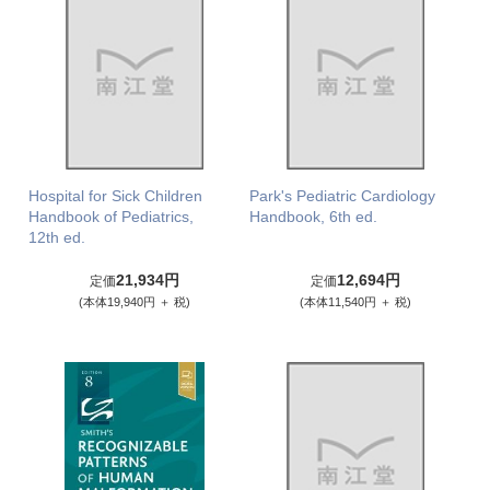
Hospital for Sick Children
Park's Pediatric Cardiology
Handbook of Pediatrics,
Handbook, 6th ed.
12th ed.
21,934円
12,694円
定価
定価
(本体19,940円 ＋ 税)
(本体11,540円 ＋ 税)