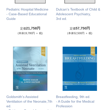
Pediatric Hospital Medicine
Dulcan's Textbook of Child &
- Case-Based Educational
Adolescent Psychiatry,
Guide
3rd ed.
21,758円
57,750円
定価
定価
(本体19,780円 ＋ 税)
(本体52,500円 ＋ 税)
Goldsmith's Assisted
Breastfeeding, 9th ed.
Ventilation of the Neonate,7th
- A Guide for the Medical
ed.
Profession