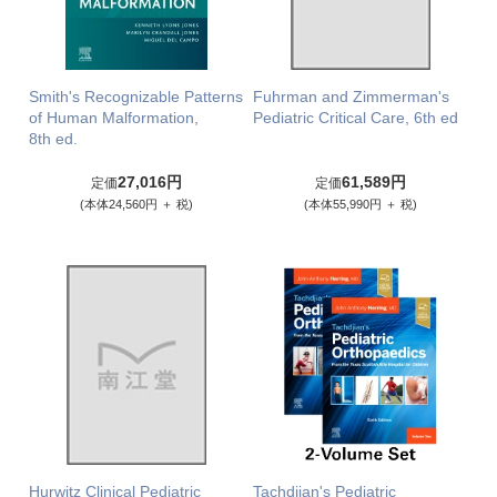
Smith's Recognizable Patterns
Fuhrman and Zimmerman's
of Human Malformation,
Pediatric Critical Care, 6th ed
8th ed.
27,016円
61,589円
定価
定価
(本体24,560円 ＋ 税)
(本体55,990円 ＋ 税)
Hurwitz Clinical Pediatric
Tachdjian's Pediatric