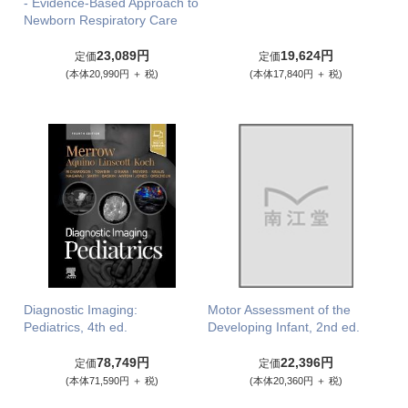
- Evidence-Based Approach to
Newborn Respiratory Care
23,089円
19,624円
定価
定価
(本体20,990円 ＋ 税)
(本体17,840円 ＋ 税)
Diagnostic Imaging:
Motor Assessment of the
Pediatrics, 4th ed.
Developing Infant, 2nd ed.
78,749円
22,396円
定価
定価
(本体71,590円 ＋ 税)
(本体20,360円 ＋ 税)