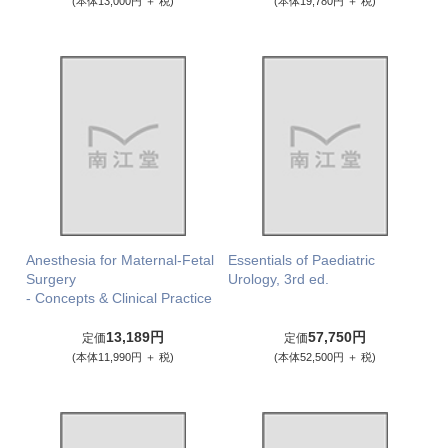
(本体13,000円 ＋ 税)
(本体19,780円 ＋ 税)
Anesthesia for Maternal-Fetal
Essentials of Paediatric
Surgery
Urology, 3rd ed.
- Concepts & Clinical Practice
13,189円
57,750円
定価
定価
(本体11,990円 ＋ 税)
(本体52,500円 ＋ 税)