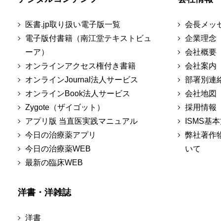
医書.jp取り扱い電子版一覧
会長メッ
電子版付書籍（南江堂テキストビュ
企業理念
ーア）
会社概要
オンラインアクセス権付き書籍
会社案内
オンラインJournal法人サービス
部署別連
オンラインBook法人サービス
会社地図
Zygote（ザイゴット）
採用情報
アプリ版 当直医実践マニュアル
ISMS基
今日の治療薬アプリ
弊社著作
今日の治療薬WEB
いて
最新の臨床WEB
洋書・洋雑誌
洋書