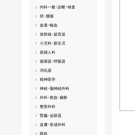
内科一般･診断･検査
癌･腫瘍
血液･輸血
放射線･超音波
小児科･新生児
産婦人科
循環器･呼吸器
消化器
精神医学
神経･脳神経外科
外科･救急･麻酔
整形外科
腎臓･泌尿器
皮膚･形成外科
眼科