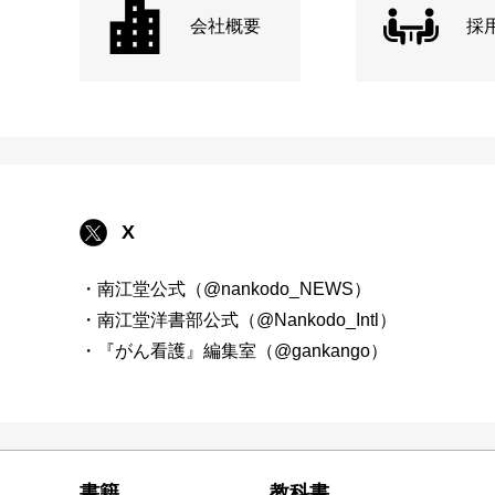
会社概要
採
X
・南江堂公式（@nankodo_NEWS）
・南江堂洋書部公式（@Nankodo_Intl）
・『がん看護』編集室（@gankango）
書籍
教科書