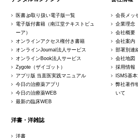
医書.jp取り扱い電子版一覧
会長メッ
電子版付書籍（南江堂テキストビュ
企業理念
ーア）
会社概要
オンラインアクセス権付き書籍
会社案内
オンラインJournal法人サービス
部署別連
オンラインBook法人サービス
会社地図
Zygote（ザイゴット）
採用情報
アプリ版 当直医実践マニュアル
ISMS基
今日の治療薬アプリ
弊社著作
今日の治療薬WEB
いて
最新の臨床WEB
洋書・洋雑誌
洋書