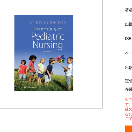
著
出
ISB
ペ
出
定
在
※
す
後
な
ご