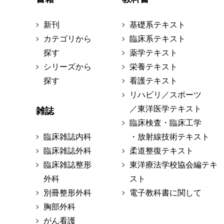
新刊
基礎系テキスト
カテゴリから
臨床系テキスト
探す
薬学テキスト
シリーズから
栄養テキスト
探す
看護テキスト
リハビリ／スポーツ
／東洋医学テキスト
雑誌
臨床検査・臨床工学
臨床雑誌内科
・放射線技術テキスト
臨床雑誌外科
柔道整復テキスト
臨床雑誌整形
東洋療法学校協会編テキ
外科
スト
別冊整形外科
電子教科書に関して
胸部外科
がん看護