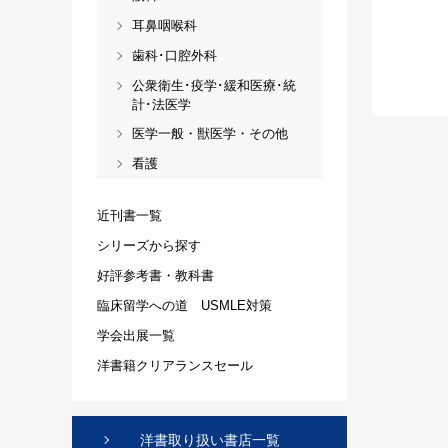
耳鼻咽喉科
歯科･口腔外科
公衆衛生･疫学･緩和医療･統
計･法医学
医学一般・獣医学・その他
看護
近刊書一覧
シリーズから探す
好評参考書・教科書
臨床留学への道 USMLE対策
学会出展一覧
洋書籍クリアランスセール
洋書取り扱い書店一覧