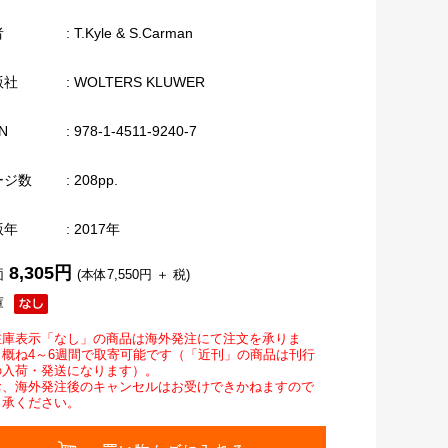
者
: T.Kyle & S.Carman
版社
: WOLTERS KLUWER
N
: 978-1-4511-9240-7
ージ数
: 208pp.
版年
: 2017年
8,305円
価
(本体7,550円 ＋ 税)
庫
在庫表示「なし」の商品は海外発注にて注文を承りま
。概ね4～6週間で取寄可能です（「近刊」の商品は刊行
の入荷・発送になります）。
お、海外発注後のキャンセルはお受けできかねますので
了承ください。