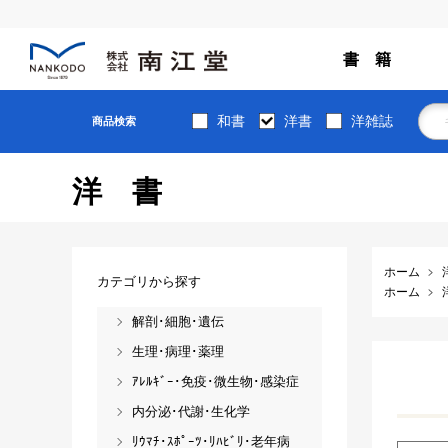
書 籍
和書
洋書
洋雑誌
商品検索
洋書
ホーム
カテゴリから探す
ホーム
解剖･細胞･遺伝
生理･病理･薬理
ｱﾚﾙｷﾞｰ･免疫･微生物･感染症
内分泌･代謝･生化学
ﾘｳﾏﾁ･ｽﾎﾟｰﾂ･ﾘﾊﾋﾞﾘ･老年病