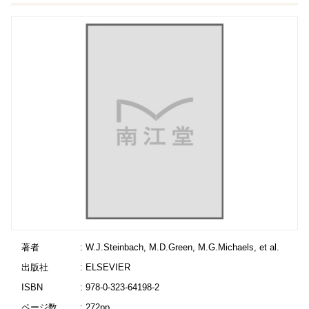
著者
: W.J.Steinbach, M.D.Green, M.G.Michaels, et al.
出版社
: ELSEVIER
ISBN
: 978-0-323-64198-2
ページ数
: 272pp.