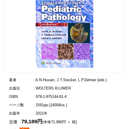
著者
: A.N.Husain, J.T.Stocker, L.P.Dehner (eds.)
出版社
: WOLTERS KLUWER
ISBN
: 978-1-975144-81-4
ページ数
: 1591pp.(1400illus.)
出版年
: 2021年
79,189円
定価
(本体71,990円 ＋ 税)