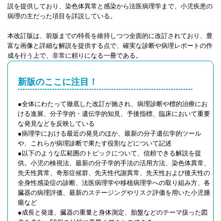
説を提供しており、染色体異常と感染から法医病理学まで、小児疾患の
病理の主だった項目を詳説している。
本改訂版は、前版までの特長を維持しつつ全面的に改訂されており、豊
富な画像と詳細な解説を提供する点で、確実な診断や病理レポートの作
成を行う上で、非常に頼りになる一冊である。
新版のここに注目！
●全体にわたって徹底した改訂が施され、病理診断や標的治療にお
ける進展、分子学的・遺伝学的知見、予後指標、臨床において重要
な発見などを反映している
●病理学における最近の発見のほか、最新の分子遺伝学的ツール
や、これらが病理診断で果たす役割などについて記述
●以下のような広範囲のトピックについて、信頼できる解説を提
供。小児の検視法、最新の分子学的手法の活用方法、染色体異常、
先天性異常、奇形症候群、先天性代謝異常、先天性および後天性の
全身性感染症の診断、法医病理学や移植病理学への取り組み方、各
臓器の病理評価、最新のステージングやリスク評価を用いた小児腫
瘍など
●成長と発達、臓器の重量と身体測定、胎盤などのテーマ扱った図