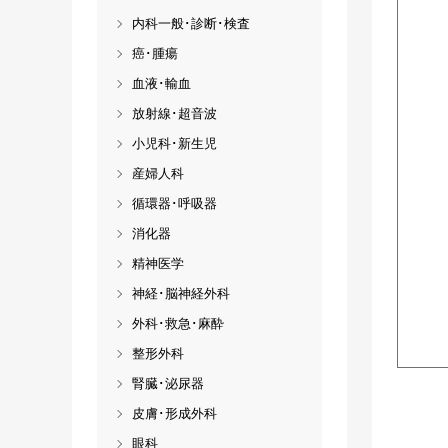
内科一般･診断･検査
癌･腫瘍
血液･輸血
放射線･超音波
小児科･新生児
産婦人科
循環器･呼吸器
消化器
精神医学
神経･脳神経外科
外科･救急･麻酔
整形外科
腎臓･泌尿器
皮膚･形成外科
眼科