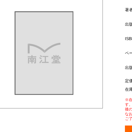
著
出
ISB
ペ
出
定
在
※
す
後
な
ご