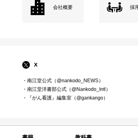
会社概要
採
X
・南江堂公式（@nankodo_NEWS）
・南江堂洋書部公式（@Nankodo_Intl）
・『がん看護』編集室（@gankango）
書籍
教科書