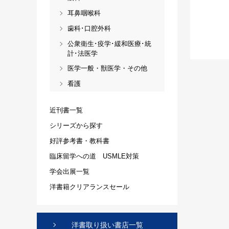
耳鼻咽喉科
歯科･口腔外科
公衆衛生･疫学･緩和医療･統
計･法医学
医学一般・獣医学・その他
看護
近刊書一覧
シリーズから探す
好評参考書・教科書
臨床留学への道 USMLE対策
学会出展一覧
洋書籍クリアランスセール
洋書取り扱い書店一覧