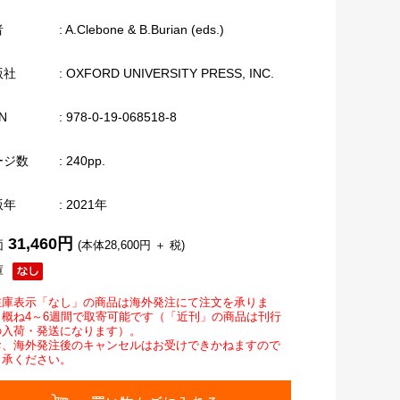
者
: A.Clebone & B.Burian (eds.)
版社
: OXFORD UNIVERSITY PRESS, INC.
N
: 978-0-19-068518-8
ージ数
: 240pp.
版年
: 2021年
31,460円
価
(本体28,600円 ＋ 税)
庫
在庫表示「なし」の商品は海外発注にて注文を承りま
。概ね4～6週間で取寄可能です（「近刊」の商品は刊行
の入荷・発送になります）。
お、海外発注後のキャンセルはお受けできかねますので
了承ください。