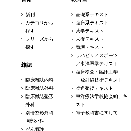
新刊
基礎系テキスト
カテゴリから
臨床系テキスト
探す
薬学テキスト
シリーズから
栄養テキスト
探す
看護テキスト
リハビリ／スポーツ
／東洋医学テキスト
雑誌
臨床検査・臨床工学
臨床雑誌内科
・放射線技術テキスト
臨床雑誌外科
柔道整復テキスト
臨床雑誌整形
東洋療法学校協会編テキ
外科
スト
別冊整形外科
電子教科書に関して
胸部外科
がん看護