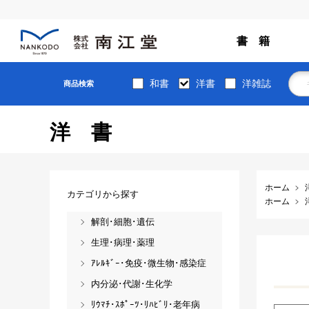
書 籍
和書
洋書
洋雑誌
商品検索
洋書
ホーム
カテゴリから探す
ホーム
解剖･細胞･遺伝
生理･病理･薬理
ｱﾚﾙｷﾞｰ･免疫･微生物･感染症
内分泌･代謝･生化学
ﾘｳﾏﾁ･ｽﾎﾟｰﾂ･ﾘﾊﾋﾞﾘ･老年病