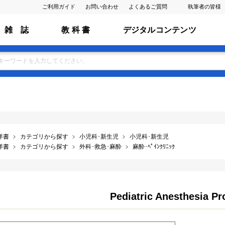
ご利用ガイド
お問い合わせ
よくあるご質問
執筆者の皆様
雑 誌
教 科 書
デジタルコンテンツ
洋書
カテゴリから探す
小児科･新生児
小児科･新生児
洋書
カテゴリから探す
外科･救急･麻酔
麻酔･ﾍﾟｲﾝｸﾘﾆｯｸ
Pediatric Anesthesia P