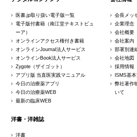
医書.jp取り扱い電子版一覧
会長メッ
電子版付書籍（南江堂テキストビュ
企業理念
ーア）
会社概要
オンラインアクセス権付き書籍
会社案内
オンラインJournal法人サービス
部署別連
オンラインBook法人サービス
会社地図
Zygote（ザイゴット）
採用情報
アプリ版 当直医実践マニュアル
ISMS基
今日の治療薬アプリ
弊社著作
今日の治療薬WEB
いて
最新の臨床WEB
洋書・洋雑誌
洋書