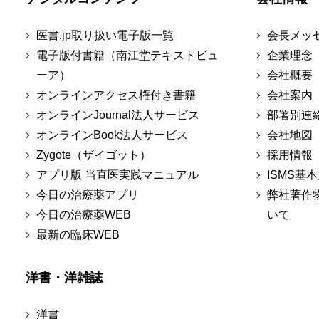
医書.jp取り扱い電子版一覧
会長メッ
電子版付書籍（南江堂テキストビュ
企業理念
ーア）
会社概要
オンラインアクセス権付き書籍
会社案内
オンラインJournal法人サービス
部署別連
オンラインBook法人サービス
会社地図
Zygote（ザイゴット）
採用情報
アプリ版 当直医実践マニュアル
ISMS基
今日の治療薬アプリ
弊社著作
今日の治療薬WEB
いて
最新の臨床WEB
洋書・洋雑誌
洋書