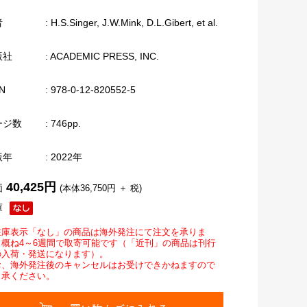
者
: H.S.Singer, J.W.Mink, D.L.Gibert, et al.
版社
: ACADEMIC PRESS, INC.
N
: 978-0-12-820552-5
ージ数
: 746pp.
版年
: 2022年
40,425円
価
(本体36,750円 ＋ 税)
庫
在庫表示「なし」の商品は海外発注にて注文を承りま
。概ね4～6週間で取寄可能です（「近刊」の商品は刊行
の入荷・発送になります）。
お、海外発注後のキャンセルはお受けできかねますので
了承ください。