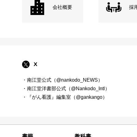
会社概要
採
X
・南江堂公式（@nankodo_NEWS）
・南江堂洋書部公式（@Nankodo_Intl）
・『がん看護』編集室（@gankango）
書籍
教科書