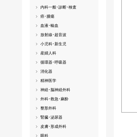
内科一般･診断･検査
癌･腫瘍
血液･輸血
放射線･超音波
小児科･新生児
産婦人科
循環器･呼吸器
消化器
精神医学
神経･脳神経外科
外科･救急･麻酔
整形外科
腎臓･泌尿器
皮膚･形成外科
眼科