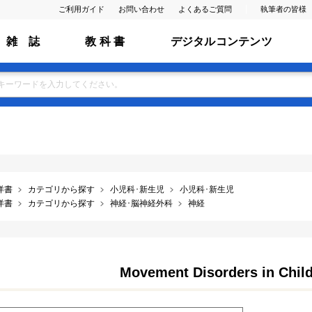
ご利用ガイド
お問い合わせ
よくあるご質問
執筆者の皆様
雑 誌
教 科 書
デジタルコンテンツ
洋書
カテゴリから探す
小児科･新生児
小児科･新生児
洋書
カテゴリから探す
神経･脳神経外科
神経
Movement Disorders in Child