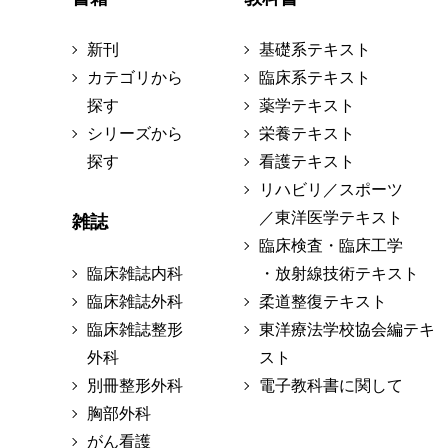
新刊
基礎系テキスト
カテゴリから
臨床系テキスト
探す
薬学テキスト
シリーズから
栄養テキスト
探す
看護テキスト
リハビリ／スポーツ
／東洋医学テキスト
雑誌
臨床検査・臨床工学
臨床雑誌内科
・放射線技術テキスト
臨床雑誌外科
柔道整復テキスト
臨床雑誌整形
東洋療法学校協会編テキ
外科
スト
別冊整形外科
電子教科書に関して
胸部外科
がん看護