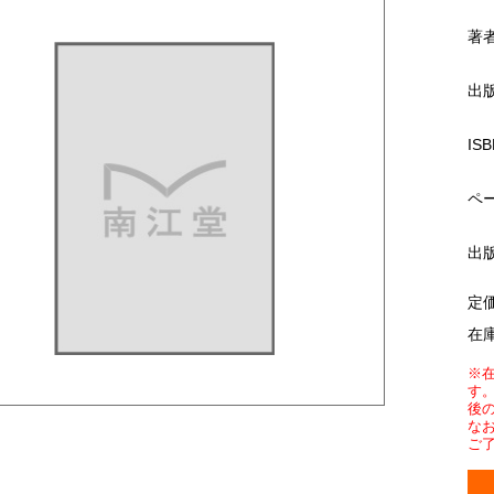
著
出
ISB
ペ
出
定
在
※
す
後
な
ご