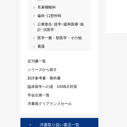
耳鼻咽喉科
歯科･口腔外科
公衆衛生･疫学･緩和医療･統
計･法医学
医学一般・獣医学・その他
看護
近刊書一覧
シリーズから探す
好評参考書・教科書
臨床留学への道 USMLE対策
学会出展一覧
洋書籍クリアランスセール
洋書取り扱い書店一覧