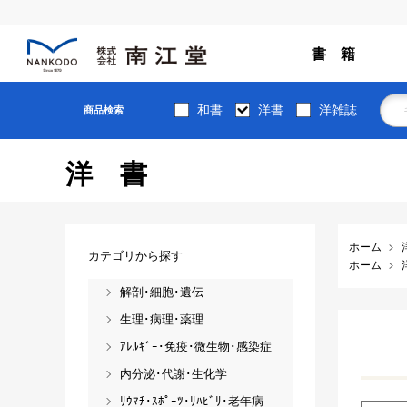
書 籍
和書
洋書
洋雑誌
商品検索
洋書
ホーム
カテゴリから探す
ホーム
解剖･細胞･遺伝
生理･病理･薬理
ｱﾚﾙｷﾞｰ･免疫･微生物･感染症
内分泌･代謝･生化学
ﾘｳﾏﾁ･ｽﾎﾟｰﾂ･ﾘﾊﾋﾞﾘ･老年病