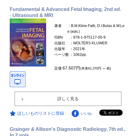
Fundamental & Advanced Fetal Imaging, 2nd ed.
- Ultrasound & MRI
著者
：B.M.Kline-Fath, D.I.Bulas & W.Le
e (eds.)
ISBN
：978-1-975117-00-9
出版社
：WOLTERS KLUWER
出版年
：2021年
ページ数
：1062pp.
67,507円
定価
(本体61,370円 ＋ 税)
詳しく見る
ほしいものリストに登録
いいね
Grainger & Allison's Diagnostic Radiology, 7th ed.,
In 2 vols.