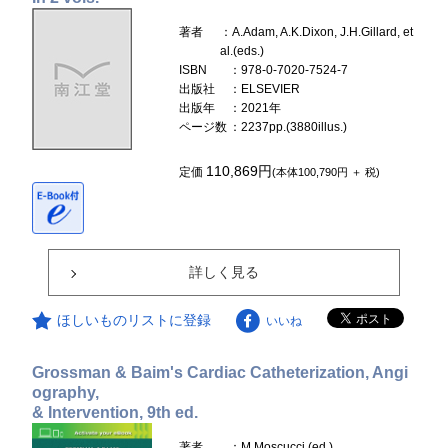
著者
：A.Adam, A.K.Dixon, J.H.Gillard, et
al.(eds.)
ISBN
：978-0-7020-7524-7
出版社
：ELSEVIER
出版年
：2021年
ページ数
：2237pp.(3880illus.)
110,869円
定価
(本体100,790円 ＋ 税)
詳しく見る
ほしいものリストに登録
いいね
Grossman & Baim's Cardiac Catheterization, Angi
ography,
& Intervention, 9th ed.
著者
：M.Moscucci (ed.)