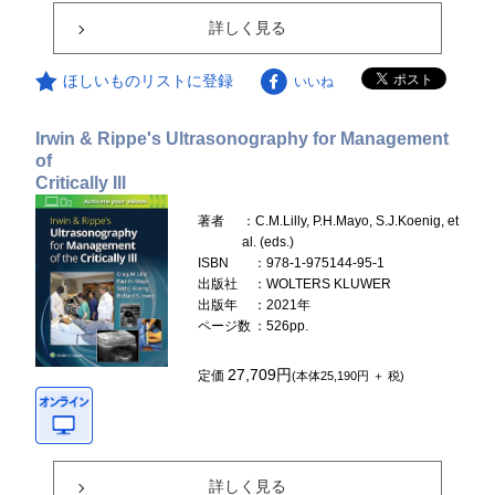
詳しく見る
ほしいものリストに登録
いいね
Irwin & Rippe's Ultrasonography for Management
of
Critically Ill
著者
：C.M.Lilly, P.H.Mayo, S.J.Koenig, et
al. (eds.)
ISBN
：978-1-975144-95-1
出版社
：WOLTERS KLUWER
出版年
：2021年
ページ数
：526pp.
27,709円
定価
(本体25,190円 ＋ 税)
詳しく見る