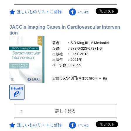
ほしいものリストに登録
いいね
JACC's Imaging Cases in Cardiovascular Interven
tion
著者
：S.B.King,III., M Mcdaniel
ISBN
：978-0-323-67371-6
出版社
：ELSEVIER
出版年
：2021年
ページ数
：370pp.
36,949円
定価
(本体33,590円 ＋ 税)
詳しく見る
ほしいものリストに登録
いいね