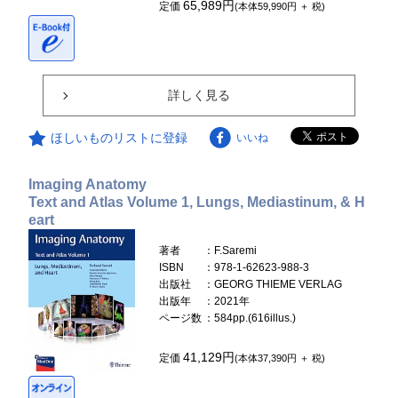
65,989円
定価
(本体59,990円 ＋ 税)
詳しく見る
ほしいものリストに登録
いいね
Imaging Anatomy
Text and Atlas Volume 1, Lungs, Mediastinum, & H
eart
著者
：F.Saremi
ISBN
：978-1-62623-988-3
出版社
：GEORG THIEME VERLAG
出版年
：2021年
ページ数
：584pp.(616illus.)
41,129円
定価
(本体37,390円 ＋ 税)