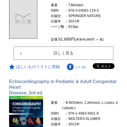
著者
：T.Moritani
ISBN
：978-3-03062-119-3
出版社
：SPRINGER NATURE
出版年
：2021年
ページ数
：923pp.
51,689円
定価
(本体46,990円 ＋ 税)
詳しく見る
ほしいものリストに登録
いいね
Echocardiography in Pediatric & Adult Congenital
Heart
Disease, 3rd ed.
著者
：B.W.Eidem, J.Johnson, L.Lopez, e
t al(eds.)
ISBN
：978-1-4963-9401-9
出版社
：WOLTERS KLUWER
出版年
：2021年