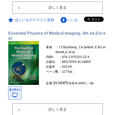
詳しく見る
ほしいものリストに登録
いいね
Essential Physics of Medical Imaging, 4th ed.(Us e
d)
著者
：J.T.Bushberg, J.A.Seibert, E.M.Lei
dholdt,Jr. et al.
ISBN
：978-1-975103-22-4
出版社
：WOLTERS KLUWER
出版年
：2021年
ページ数
：1177pp.
39,589円
定価
(本体35,990円 ＋ 税)
詳しく見る