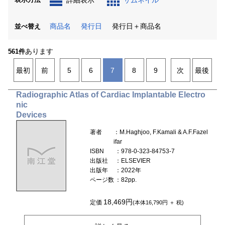
詳細表示
サムネイル
商品名
発行日
発行日＋商品名
並べ替え
あります
561件
最初
前
5
6
7
8
9
次
最後
Radiographic Atlas of Cardiac Implantable Electro
nic
Devices
著者
：M.Haghjoo, F.Kamali & A.F.Fazel
ifar
ISBN
：978-0-323-84753-7
出版社
：ELSEVIER
出版年
：2022年
ページ数
：82pp.
18,469円
定価
(本体16,790円 ＋ 税)