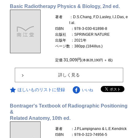
Basic Radiotherapy Physics & Biology, 2nd ed.
著者
：D.S.Chang, F.D.Lasley, I.J.Das, e
t al.
ISBN
：978-3-030-61898-8
出版社
：SPRINGER NATURE
出版年
：2021年
ページ数
：380pp.(184illus.)
31,009円
定価
(本体28,190円 ＋ 税)
詳しく見る
ほしいものリストに登録
いいね
Bontrager's Textbook of Radiographic Positioning
&
Related Anatomy, 10th ed.
著者
：J.P.Lampignano & L.E.Kendrick
ISBN
：978-0-323-74956-5