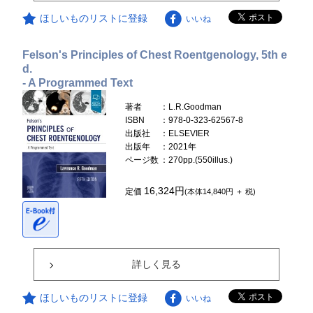
ほしいものリストに登録
いいね
Felson's Principles of Chest Roentgenology, 5th e
d.
- A Programmed Text
著者
：L.R.Goodman
ISBN
：978-0-323-62567-8
出版社
：ELSEVIER
出版年
：2021年
ページ数
：270pp.(550illus.)
16,324円
定価
(本体14,840円 ＋ 税)
詳しく見る
ほしいものリストに登録
いいね