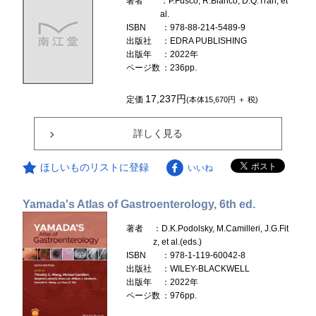
著者
：P.Fusco, R.Blanco, D.Q.Tran, et
al.
ISBN
：978-88-214-5489-9
出版社
：EDRA PUBLISHING
出版年
：2022年
ページ数
：236pp.
17,237円
定価
(本体15,670円 ＋ 税)
詳しく見る
ほしいものリストに登録
いいね
Yamada's Atlas of Gastroenterology, 6th ed.
著者
：D.K.Podolsky, M.Camilleri, J.G.Fit
z, et al.(eds.)
ISBN
：978-1-119-60042-8
出版社
：WILEY-BLACKWELL
出版年
：2022年
ページ数
：976pp.