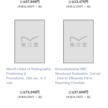
57,849円
13,475円
定価
定価
(本体52,590円 ＋ 税)
(本体12,250円 ＋ 税)
Merrill's Atlas of Radiographic
Musculoskeletal MRI
Positioning &
Structured Evaluation, 2nd ed.
Procedures, 16th ed., in 3
- How to Efficiently Fill in
vols.
Reporting Checklist
73,249円
37,609円
定価
定価
(本体66,590円 ＋ 税)
(本体34,190円 ＋ 税)