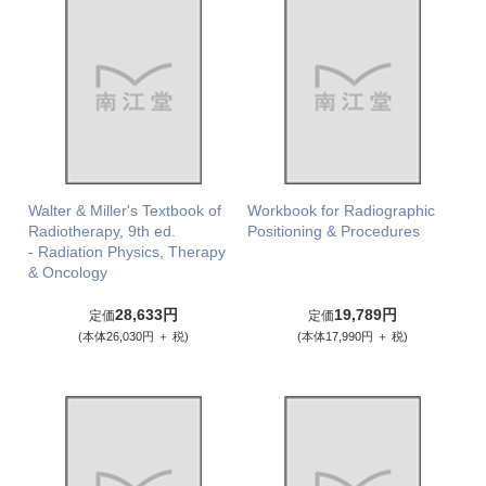
Walter & Miller's Textbook of
Workbook for Radiographic
Radiotherapy, 9th ed.
Positioning & Procedures
- Radiation Physics, Therapy
& Oncology
28,633円
19,789円
定価
定価
(本体26,030円 ＋ 税)
(本体17,990円 ＋ 税)