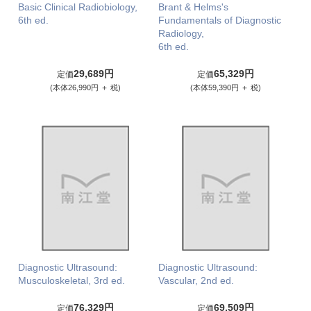
Basic Clinical Radiobiology,
Brant & Helms's
6th ed.
Fundamentals of Diagnostic
Radiology,
6th ed.
29,689円
65,329円
定価
定価
(本体26,990円 ＋ 税)
(本体59,390円 ＋ 税)
Diagnostic Ultrasound:
Diagnostic Ultrasound:
Musculoskeletal, 3rd ed.
Vascular, 2nd ed.
76,329円
69,509円
定価
定価