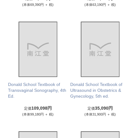
(本体69,390円 ＋ 税)
(本体63,190円 ＋ 税)
Donald School Textbook of
Donald School Textbook of
Transvaginal Sonography, 4th
Ultrasound in Obstetrics &
Ed.
Gynecology, 5th ed.
109,098円
35,090円
定価
定価
(本体99,180円 ＋ 税)
(本体31,900円 ＋ 税)