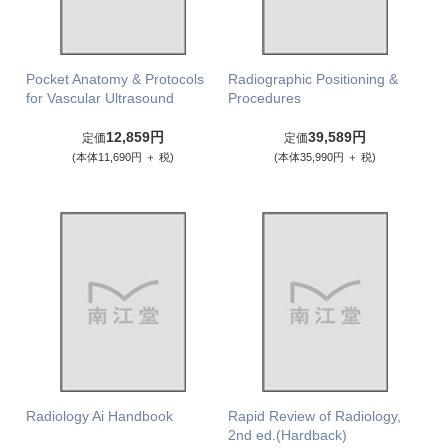
Pocket Anatomy & Protocols
Radiographic Positioning &
for Vascular Ultrasound
Procedures
12,859円
39,589円
定価
定価
(本体11,690円 ＋ 税)
(本体35,990円 ＋ 税)
Radiology Ai Handbook
Rapid Review of Radiology,
2nd ed.(Hardback)