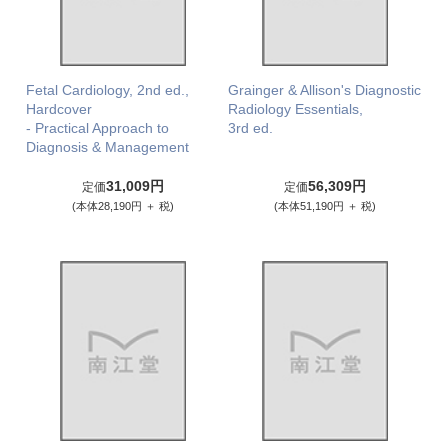
Fetal Cardiology, 2nd ed.,
Grainger & Allison's Diagnostic
Hardcover
Radiology Essentials,
- Practical Approach to
3rd ed.
Diagnosis & Management
31,009円
56,309円
定価
定価
(本体28,190円 ＋ 税)
(本体51,190円 ＋ 税)