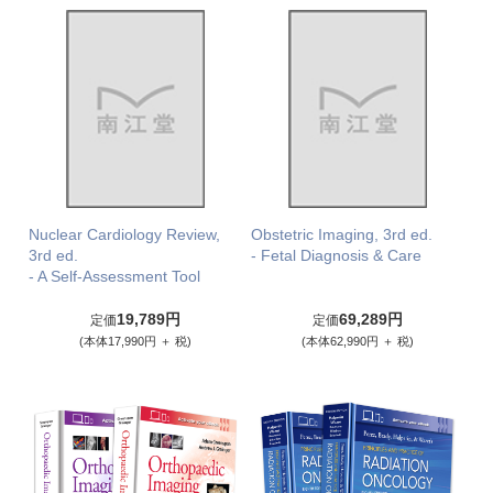
Nuclear Cardiology Review,
Obstetric Imaging, 3rd ed.
3rd ed.
- Fetal Diagnosis & Care
- A Self-Assessment Tool
19,789円
69,289円
定価
定価
(本体17,990円 ＋ 税)
(本体62,990円 ＋ 税)