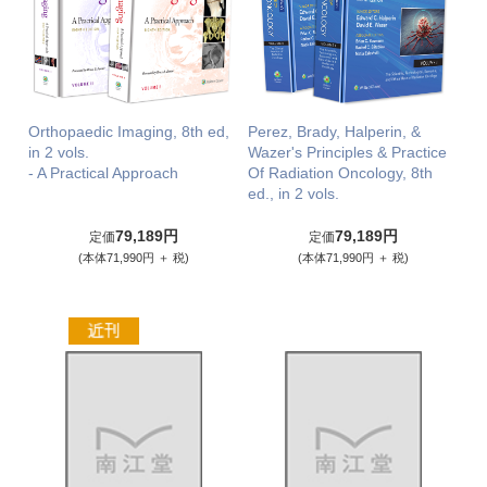
Orthopaedic Imaging, 8th ed,
Perez, Brady, Halperin, &
in 2 vols.
Wazer's Principles & Practice
- A Practical Approach
Of Radiation Oncology, 8th
ed., in 2 vols.
79,189円
79,189円
定価
定価
(本体71,990円 ＋ 税)
(本体71,990円 ＋ 税)