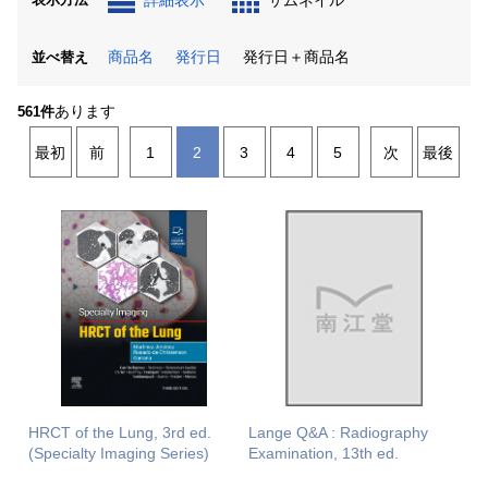
詳細表示
サムネイル
商品名
発行日
発行日＋商品名
並べ替え
あります
561件
最初
前
1
2
3
4
5
次
最後
HRCT of the Lung, 3rd ed.
Lange Q&A : Radiography
(Specialty Imaging Series)
Examination, 13th ed.