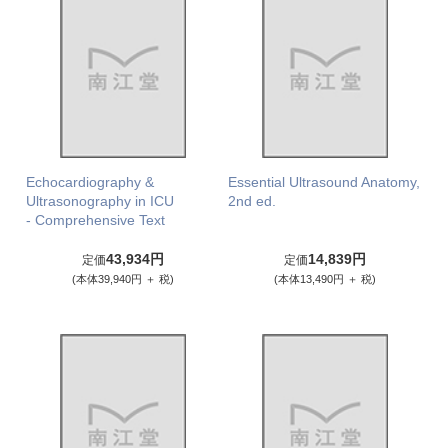
Echocardiography &
Essential Ultrasound Anatomy,
Ultrasonography in ICU
2nd ed.
- Comprehensive Text
43,934円
14,839円
定価
定価
(本体39,940円 ＋ 税)
(本体13,490円 ＋ 税)