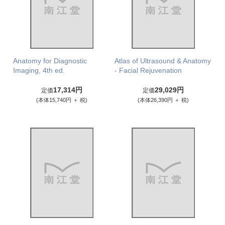
Anatomy for Diagnostic
Atlas of Ultrasound & Anatomy
Imaging, 4th ed.
- Facial Rejuvenation
17,314円
29,029円
定価
定価
(本体15,740円 ＋ 税)
(本体26,390円 ＋ 税)