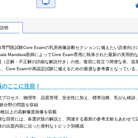
説明
専門医試験Core Examの乳房画像診断セクションに備えたい読者向けに最適
bala Mandava医師によってCore Exam専用に執筆された最新の
題（正解・不正解の詳細な解説付き）の他、復習に役立つ簡便な表、追
、Core Examや再認定試験に備えるための最適な参考書となっている
版のここに注目！
患プロセス、物理学、品質管理、安全性に加え、標準治療、乳がん検診
験分野の問題を収録
00枚以上の高解像度画像を収載
潔な回答には、各選択肢の解説と、関連する最新の参考文献もあわせて
験の出題内容に沿った便利なトピック別構成