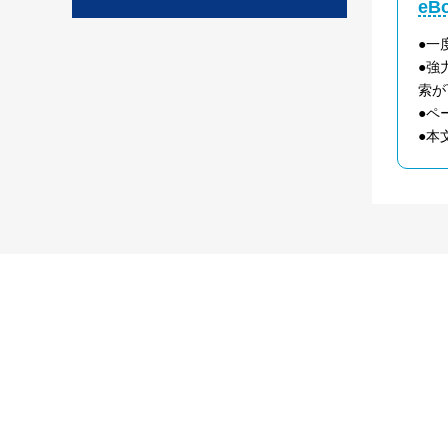
e
●一
●強
索が
●ペ
●本