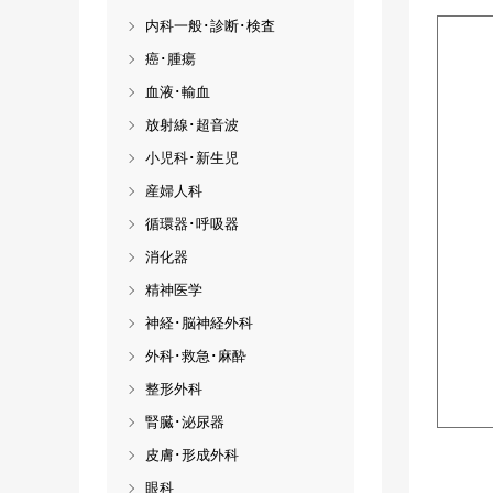
内科一般･診断･検査
癌･腫瘍
血液･輸血
放射線･超音波
小児科･新生児
産婦人科
循環器･呼吸器
消化器
精神医学
神経･脳神経外科
外科･救急･麻酔
整形外科
腎臓･泌尿器
皮膚･形成外科
眼科