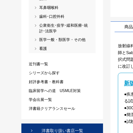
耳鼻咽喉科
歯科･口腔外科
公衆衛生･疫学･緩和医療･統
商品
計･法医学
医学一般・獣医学・その他
放射線科
看護
師とSa
択式問
近刊書一覧
に改訂し
シリーズから探す
好評参考書・教科書
新
臨床留学への道 USMLE対策
●疾
学会出展一覧
る試
●3
洋書籍クリアランスセール
●簡
●試
洋書取り扱い書店一覧