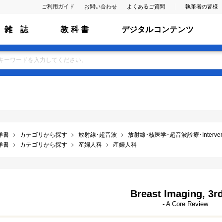
ご利用ガイド
お問い合わせ
よくあるご質問
執筆者の皆様
雑 誌
教 科 書
デジタルコンテンツ
洋書
カテゴリから探す
放射線･超音波
放射線･核医学･超音波診療･Interventio
洋書
カテゴリから探す
産婦人科
産婦人科
Breast Imaging, 3rd
- A Core Review