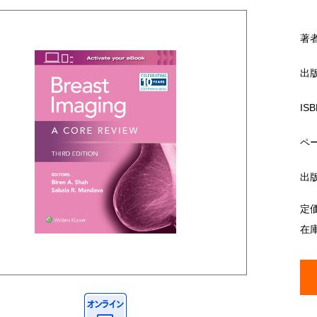
著
出
ISB
ペ
出
定
在