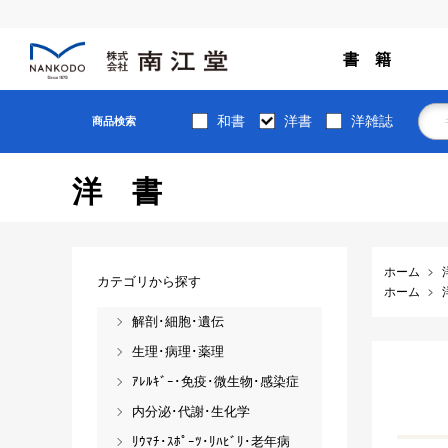
書 籍
和書
洋書
洋雑誌
商品検索
洋書
ホーム
カテゴリから探す
ホーム
解剖･細胞･遺伝
生理･病理･薬理
ｱﾚﾙｷﾞｰ･免疫･微生物･感染症
内分泌･代謝･生化学
ﾘｳﾏﾁ･ｽﾎﾟｰﾂ･ﾘﾊﾋﾞﾘ･老年病