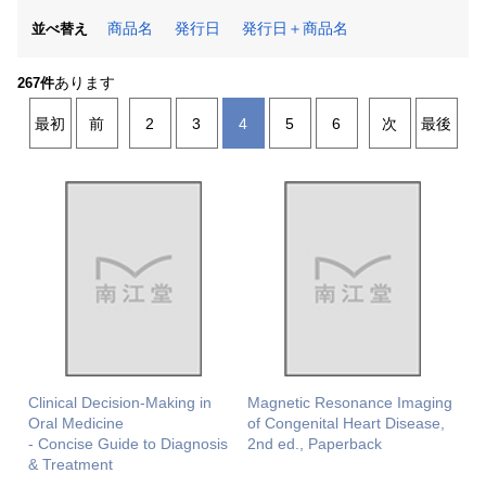
商品名
発行日
発行日＋商品名
並べ替え
あります
267件
最初
前
2
3
4
5
6
次
最後
Clinical Decision-Making in
Magnetic Resonance Imaging
Oral Medicine
of Congenital Heart Disease,
- Concise Guide to Diagnosis
2nd ed., Paperback
& Treatment