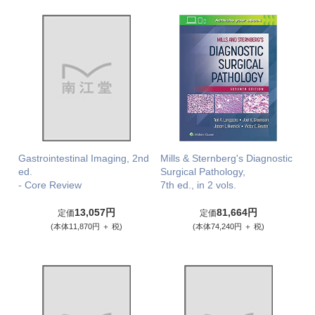
Gastrointestinal Imaging, 2nd
Mills & Sternberg's Diagnostic
ed.
Surgical Pathology,
- Core Review
7th ed., in 2 vols.
13,057円
81,664円
定価
定価
(本体11,870円 ＋ 税)
(本体74,240円 ＋ 税)