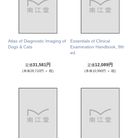
Atlas of Diagnostic Imaging of
Essentials of Clinical
Dogs & Cats
Examination Handbook, 9th
ed.
31,581円
12,089円
定価
定価
(本体28,710円 ＋ 税)
(本体10,990円 ＋ 税)