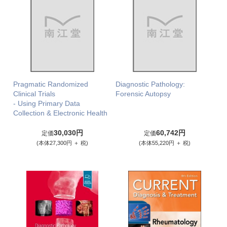
Pragmatic Randomized
Diagnostic Pathology:
Clinical Trials
Forensic Autopsy
- Using Primary Data
Collection & Electronic Health
30,030円
60,742円
定価
定価
(本体27,300円 ＋ 税)
(本体55,220円 ＋ 税)