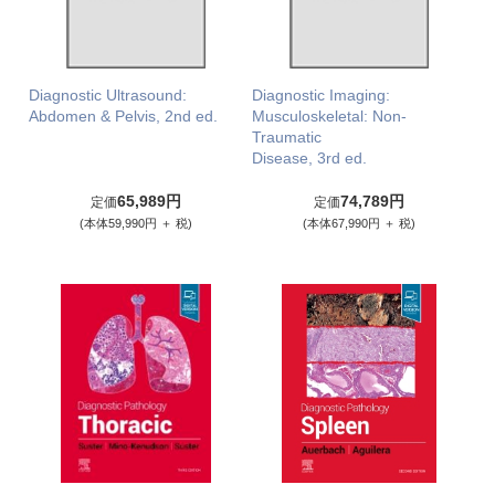
Diagnostic Ultrasound:
Diagnostic Imaging:
Abdomen & Pelvis, 2nd ed.
Musculoskeletal: Non-
Traumatic
Disease, 3rd ed.
65,989円
74,789円
定価
定価
(本体59,990円 ＋ 税)
(本体67,990円 ＋ 税)