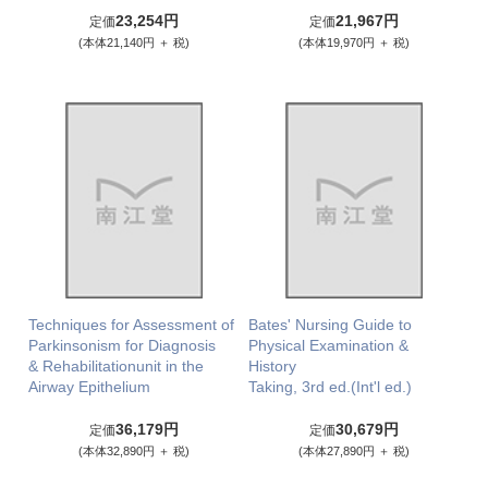
23,254円
21,967円
定価
定価
(本体21,140円 ＋ 税)
(本体19,970円 ＋ 税)
Techniques for Assessment of
Bates' Nursing Guide to
Parkinsonism for Diagnosis
Physical Examination &
& Rehabilitationunit in the
History
Airway Epithelium
Taking, 3rd ed.(Int'l ed.)
36,179円
30,679円
定価
定価
(本体32,890円 ＋ 税)
(本体27,890円 ＋ 税)