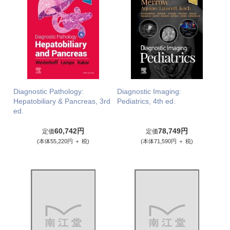
Diagnostic Pathology:
Diagnostic Imaging:
Hepatobiliary & Pancreas, 3rd
Pediatrics, 4th ed.
ed.
60,742円
78,749円
定価
定価
(本体55,220円 ＋ 税)
(本体71,590円 ＋ 税)