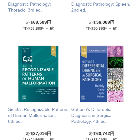
Diagnostic Pathology:
Diagnostic Pathology: Spleen,
Thoracic, 3rd ed.
2nd ed.
69,509円
56,089円
定価
定価
(本体63,190円 ＋ 税)
(本体50,990円 ＋ 税)
Smith's Recognizable Patterns
Gattuso's Differential
of Human Malformation,
Diagnosis in Surgical
8th ed.
Pathology, 4th ed.
27,016円
60,742円
定価
定価
(本体24,560円 ＋ 税)
(本体55,220円 ＋ 税)