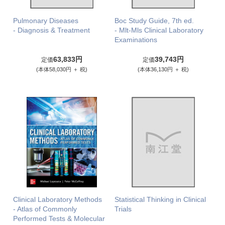
Pulmonary Diseases
Boc Study Guide, 7th ed.
- Diagnosis & Treatment
- Mlt-Mls Clinical Laboratory
Examinations
63,833円
39,743円
定価
定価
(本体58,030円 ＋ 税)
(本体36,130円 ＋ 税)
Clinical Laboratory Methods
Statistical Thinking in Clinical
- Atlas of Commonly
Trials
Performed Tests & Molecular