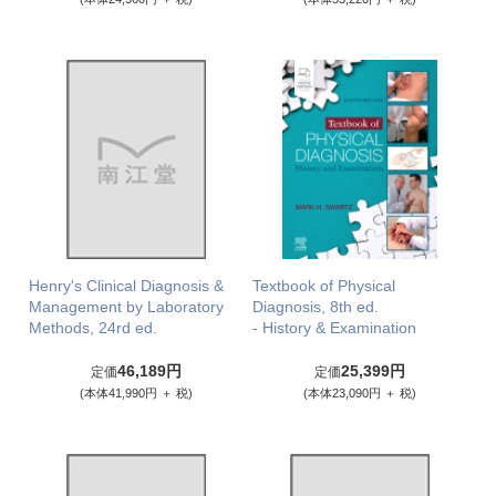
Henry's Clinical Diagnosis &
Textbook of Physical
Management by Laboratory
Diagnosis, 8th ed.
Methods, 24rd ed.
- History & Examination
46,189円
25,399円
定価
定価
(本体41,990円 ＋ 税)
(本体23,090円 ＋ 税)