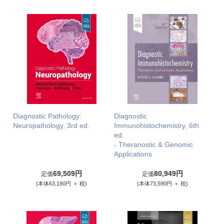
Diagnostic Pathology:
Diagnostic
Neuropathology, 3rd ed.
Immunohistochemistry, 6th
ed.
- Theranostic & Genomic
Applications
69,509円
80,949円
定価
定価
(本体63,190円 ＋ 税)
(本体73,590円 ＋ 税)