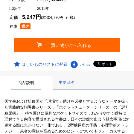
出版年
: 2018年
5,247円
定価
(本体4,770円 ＋ 税)
在庫
ほしいものリストに登録
いいね
主要目次
商品説明
医学生および研修医が「現場で」助けを必要とするようなテーマを扱っ
た実践的な指導書シリーズ，「ポケットチューターシリーズ」の『2型
糖尿病』． 持ち運びに便利なポケットサイズで，わかりやすく瞬時に
理解できる内容で構成される本書は，日々の診療で出会う懸念事項に対
処する際に欠かせない一冊である． 2型糖尿病の予防，心理学的ストラ
テジー，患者の意欲を高めるためのヒントについてもフォーカスする．