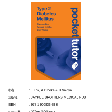
著者
: T.Fox, A.Brooke & B.Vaidya
出版社
: JAYPEE BROTHERS MEDICAL PUB
ISBN
: 978-1-909836-68-6
ページ数
: 272pp.(100illus.)