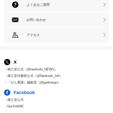
よくあるご質問
お問い合わせ
アクセス
X
・南江堂公式（@nankodo_NEWS）
・南江堂洋書部公式（@Nankodo_Intl）
・『がん看護』編集室（@gankango）
Facebook
・南江堂公式
・NurSHARE