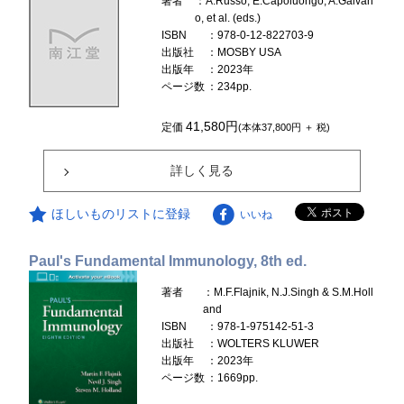
著者
：A.Russo, E.Capoluongo, A.Galvan
o, et al. (eds.)
ISBN
：978-0-12-822703-9
出版社
：MOSBY USA
出版年
：2023年
ページ数
：234pp.
41,580円
定価
(本体37,800円 ＋ 税)
詳しく見る
ほしいものリストに登録
いいね
Paul's Fundamental Immunology, 8th ed.
著者
：M.F.Flajnik, N.J.Singh & S.M.Holl
and
ISBN
：978-1-975142-51-3
出版社
：WOLTERS KLUWER
出版年
：2023年
ページ数
：1669pp.