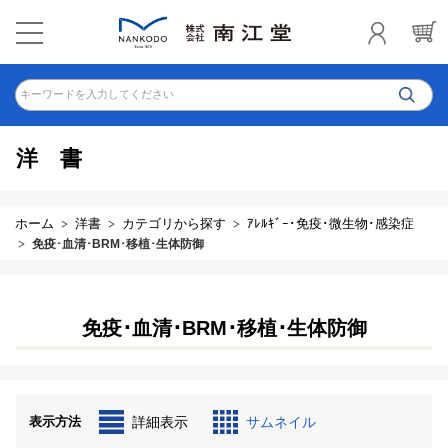
キーワードを入力してください
洋書
ホーム
洋書
カテゴリから探す
ｱﾚﾙｷﾞｰ･免疫･微生物･感染症
免疫･血清･BRM･移植･生体防御
免疫･血清･BRM･移植･生体防御
表示方法
詳細表示
サムネイル