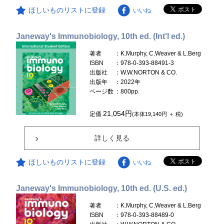
ほしいものリストに登録
いいね
Janeway's Immunobiology, 10th ed. (Int'l ed.)
著者
：K.Murphy, C.Weaver & L.Berg
ISBN
：978-0-393-88491-3
出版社
：W.W.NORTON & CO.
出版年
：2022年
ページ数
：800pp.
21,054円
定価
(本体19,140円 ＋ 税)
詳しく見る
ほしいものリストに登録
いいね
Janeway's Immunobiology, 10th ed. (U.S. ed.)
著者
：K.Murphy, C.Weaver & L.Berg
ISBN
：978-0-393-88489-0