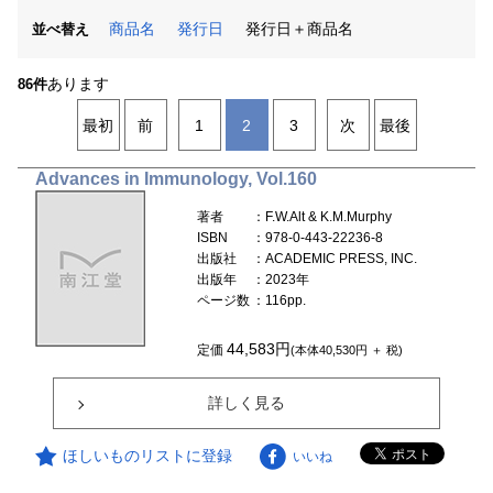
商品名
発行日
発行日＋商品名
並べ替え
あります
86件
最初
前
1
2
3
次
最後
Advances in Immunology, Vol.160
著者
：F.W.Alt & K.M.Murphy
ISBN
：978-0-443-22236-8
出版社
：ACADEMIC PRESS, INC.
出版年
：2023年
ページ数
：116pp.
44,583円
定価
(本体40,530円 ＋ 税)
詳しく見る
ほしいものリストに登録
いいね