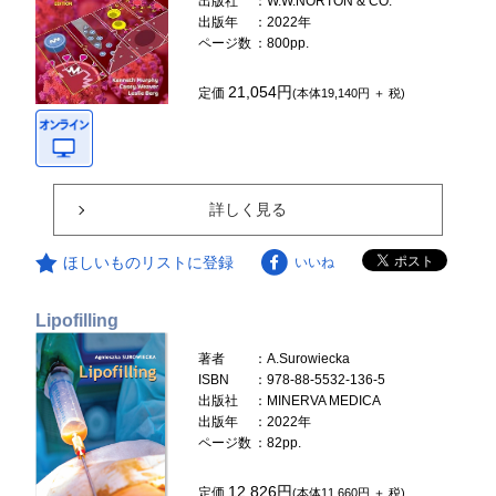
出版社
：W.W.NORTON & CO.
出版年
：2022年
ページ数
：800pp.
21,054円
定価
(本体19,140円 ＋ 税)
詳しく見る
ほしいものリストに登録
いいね
Lipofilling
著者
：A.Surowiecka
ISBN
：978-88-5532-136-5
出版社
：MINERVA MEDICA
出版年
：2022年
ページ数
：82pp.
12,826円
定価
(本体11,660円 ＋ 税)