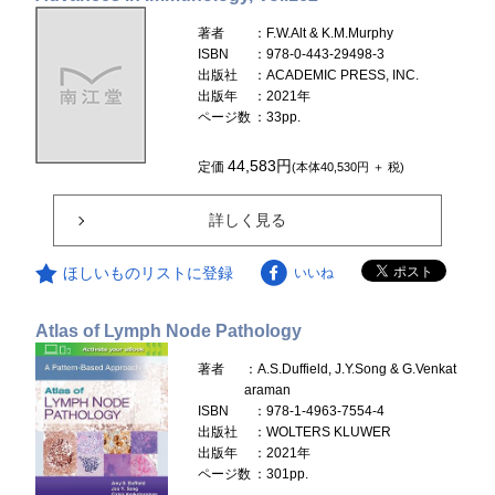
著者
：F.W.Alt & K.M.Murphy
ISBN
：978-0-443-29498-3
出版社
：ACADEMIC PRESS, INC.
出版年
：2021年
ページ数
：33pp.
44,583円
定価
(本体40,530円 ＋ 税)
詳しく見る
ほしいものリストに登録
いいね
Atlas of Lymph Node Pathology
著者
：A.S.Duffield, J.Y.Song & G.Venkat
araman
ISBN
：978-1-4963-7554-4
出版社
：WOLTERS KLUWER
出版年
：2021年
ページ数
：301pp.