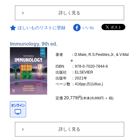
詳しく見る
ほしいものリストに登録
いいね
Immunology, 9th ed.
著者
：D.Male, R.S.Peebles,Jr., & V.Mal
e
ISBN
：978-0-7020-7844-6
出版社
：ELSEVIER
出版年
：2021年
ページ数
：416pp.(511illus.)
20,779円
定価
(本体18,890円 ＋ 税)
詳しく見る