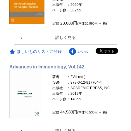
出版年
：2020年
ページ数
：382pp.
23,089円
定価
(本体20,990円 ＋ 税)
詳しく見る
ほしいものリストに登録
いいね
Advances in Immunology, Vol.142
著者
：F.Alt (ed.)
ISBN
：978-0-12-817704-4
出版社
：ACADEMIC PRESS, INC.
出版年
：2019年
ページ数
：140pp.
44,583円
定価
(本体40,530円 ＋ 税)
詳しく見る