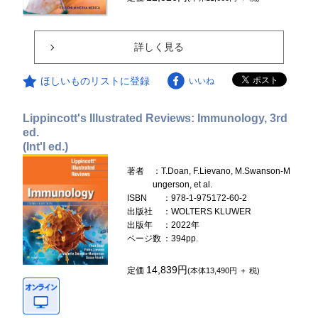
詳しく見る
ほしいものリストに登録
いいね
Lippincott's Illustrated Reviews: Immunology, 3rd
ed.
(Int'l ed.)
著者
：T.Doan, F.Lievano, M.Swanson-M
ungerson, et al.
ISBN
：978-1-975172-60-2
出版社
：WOLTERS KLUWER
出版年
：2022年
ページ数
：394pp.
14,839円
定価
(本体13,490円 ＋ 税)