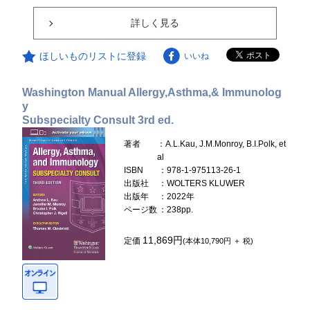
詳しく見る
ほしいものリストに登録
いいね
Washington Manual Allergy,Asthma,& Immunolog
y
Subspecialty Consult 3rd ed.
著者
：A.L.Kau, J.M.Monroy, B.I.Polk, et
al
ISBN
：978-1-975113-26-1
出版社
：WOLTERS KLUWER
出版年
：2022年
ページ数
：238pp.
11,869円
定価
(本体10,790円 ＋ 税)