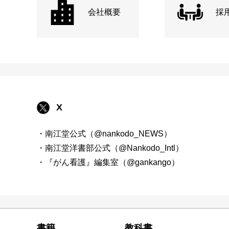
会社概要
採
X
・南江堂公式（@nankodo_NEWS）
・南江堂洋書部公式（@Nankodo_Intl）
・『がん看護』編集室（@gankango）
書籍
教科書