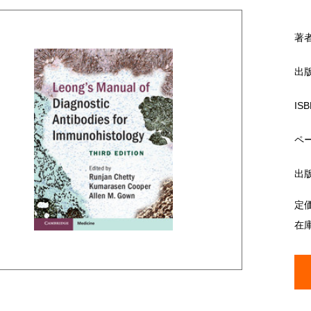
著
出
ISB
ペ
出
定
在