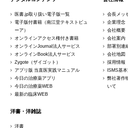
医書.jp取り扱い電子版一覧
会長メッ
電子版付書籍（南江堂テキストビュ
企業理念
ーア）
会社概要
オンラインアクセス権付き書籍
会社案内
オンラインJournal法人サービス
部署別連
オンラインBook法人サービス
会社地図
Zygote（ザイゴット）
採用情報
アプリ版 当直医実践マニュアル
ISMS基
今日の治療薬アプリ
弊社著作
今日の治療薬WEB
いて
最新の臨床WEB
洋書・洋雑誌
洋書