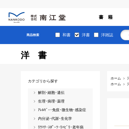
書 籍
和書
洋書
洋雑誌
商品検索
洋書
ホーム
カテゴリから探す
ホーム
解剖･細胞･遺伝
生理･病理･薬理
ｱﾚﾙｷﾞｰ･免疫･微生物･感染症
内分泌･代謝･生化学
ﾘｳﾏﾁ･ｽﾎﾟｰﾂ･ﾘﾊﾋﾞﾘ･老年病