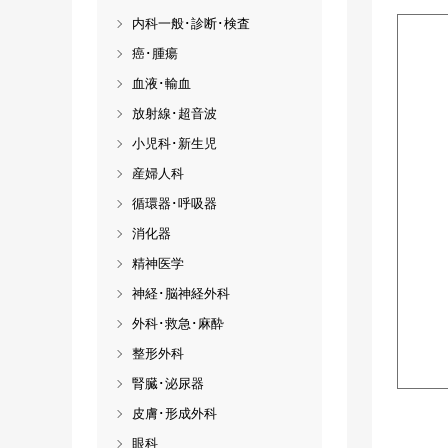
内科一般･診断･検査
癌･腫瘍
血液･輸血
放射線･超音波
小児科･新生児
産婦人科
循環器･呼吸器
消化器
精神医学
神経･脳神経外科
外科･救急･麻酔
整形外科
腎臓･泌尿器
皮膚･形成外科
眼科