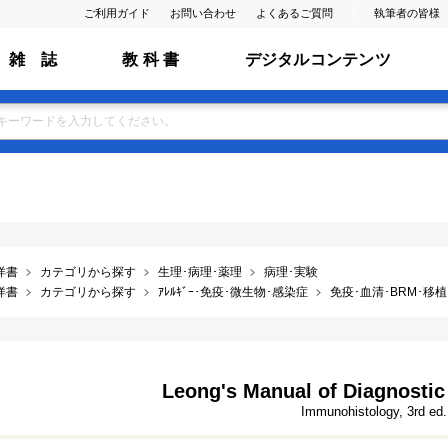
ご利用ガイド
お問い合わせ
よくあるご質問
執筆者の皆様
雑 誌
教 科 書
デジタルコンテンツ
洋書
カテゴリから探す
生理･病理･薬理
病理･実験
洋書
カテゴリから探す
ｱﾚﾙｷﾞｰ･免疫･微生物･感染症
免疫･血清･BRM･移
Leong's Manual of Diagnostic 
Immunohistology, 3rd ed.