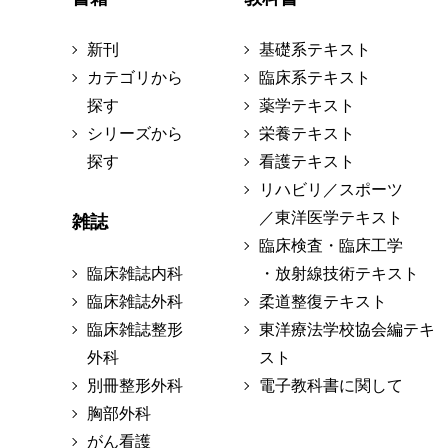
新刊
基礎系テキスト
カテゴリから
臨床系テキスト
探す
薬学テキスト
シリーズから
栄養テキスト
探す
看護テキスト
リハビリ／スポーツ
／東洋医学テキスト
雑誌
臨床検査・臨床工学
臨床雑誌内科
・放射線技術テキスト
臨床雑誌外科
柔道整復テキスト
臨床雑誌整形
東洋療法学校協会編テキ
外科
スト
別冊整形外科
電子教科書に関して
胸部外科
がん看護