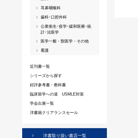
耳鼻咽喉科
歯科･口腔外科
公衆衛生･疫学･緩和医療･統
計･法医学
医学一般・獣医学・その他
看護
近刊書一覧
シリーズから探す
好評参考書・教科書
臨床留学への道 USMLE対策
学会出展一覧
洋書籍クリアランスセール
洋書取り扱い書店一覧