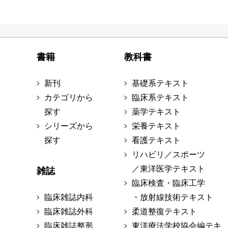
書籍
教科書
新刊
基礎系テキスト
カテゴリから
臨床系テキスト
探す
薬学テキスト
シリーズから
栄養テキスト
探す
看護テキスト
リハビリ／スポーツ
／東洋医学テキスト
雑誌
臨床検査・臨床工学
臨床雑誌内科
・放射線技術テキスト
臨床雑誌外科
柔道整復テキスト
臨床雑誌整形
東洋療法学校協会編テキ