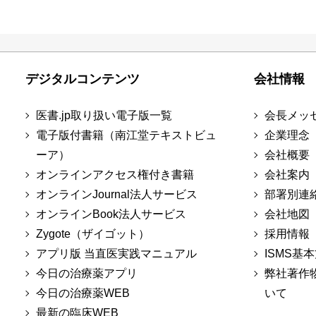
デジタルコンテンツ
会社情報
医書.jp取り扱い電子版一覧
会長メッ
電子版付書籍（南江堂テキストビュ
企業理念
ーア）
会社概要
オンラインアクセス権付き書籍
会社案内
オンラインJournal法人サービス
部署別連
オンラインBook法人サービス
会社地図
Zygote（ザイゴット）
採用情報
アプリ版 当直医実践マニュアル
ISMS基
今日の治療薬アプリ
弊社著作
今日の治療薬WEB
いて
最新の臨床WEB