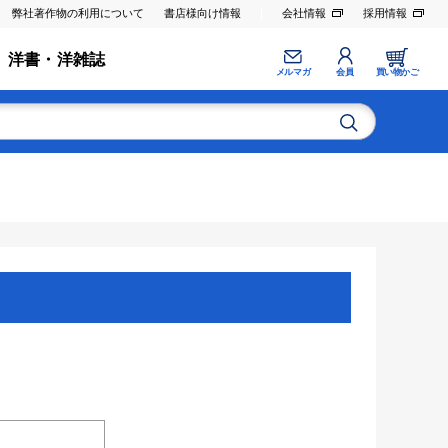
弊社著作物の利用について
書店様向け情報
会社情報
採用情報
洋書・洋雑誌
メルマガ
会員
買い物かご
。