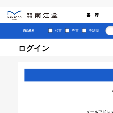
書 籍
和書
洋書
洋雑誌
商品検索
ログイン
メールアドレ