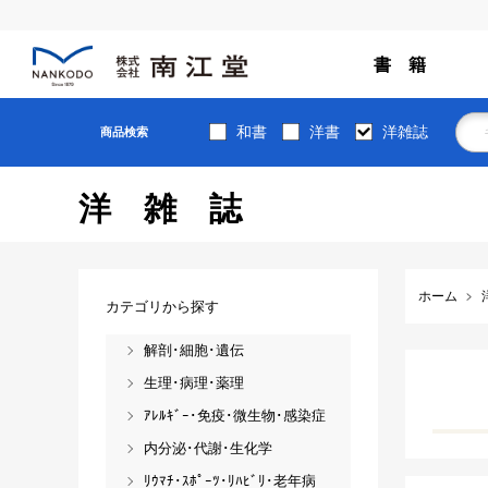
書 籍
和書
洋書
洋雑誌
商品検索
洋雑誌
ホーム
カテゴリから探す
解剖･細胞･遺伝
生理･病理･薬理
ｱﾚﾙｷﾞｰ･免疫･微生物･感染症
内分泌･代謝･生化学
ﾘｳﾏﾁ･ｽﾎﾟｰﾂ･ﾘﾊﾋﾞﾘ･老年病