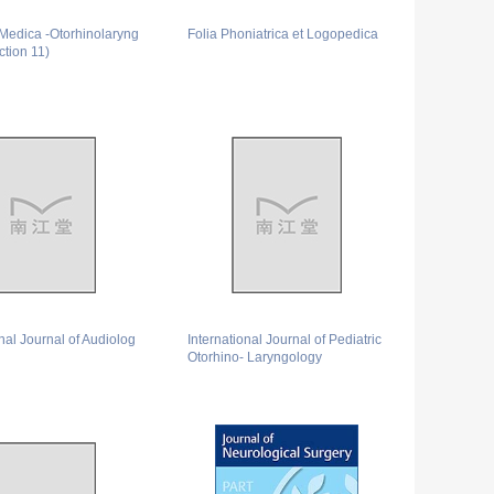
Medica -Otorhinolaryng
Folia Phoniatrica et Logopedica
ction 11)
onal Journal of Audiolog
International Journal of Pediatric
Otorhino- Laryngology