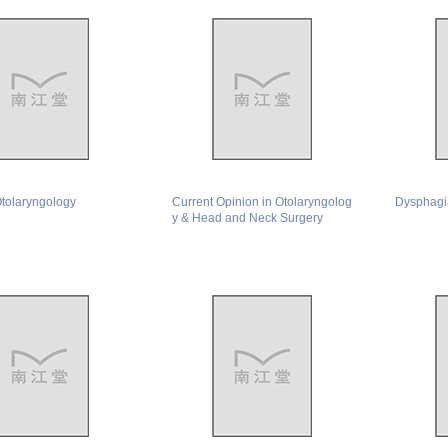
Otolaryngology
Current Opinion in Otolaryngolog
Dysphagi
y & Head and Neck Surgery