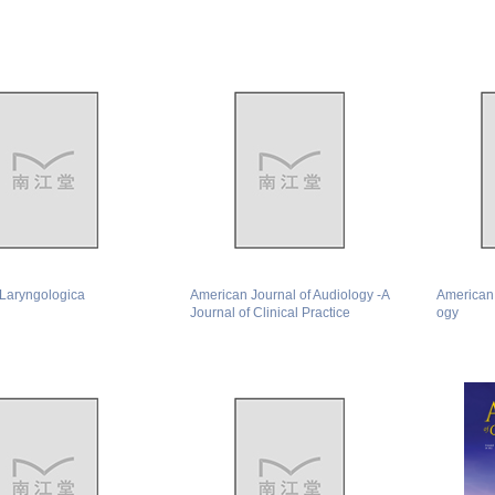
-Laryngologica
American Journal of Audiology -A
American 
Journal of Clinical Practice
ogy