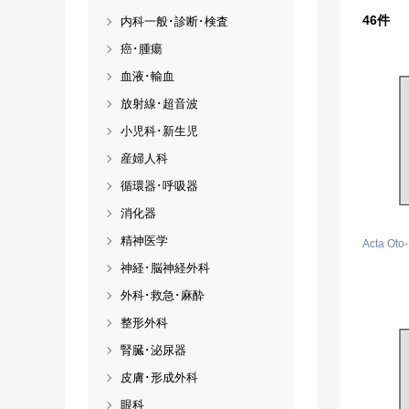
46
件
内科一般･診断･検査
癌･腫瘍
血液･輸血
放射線･超音波
小児科･新生児
産婦人科
循環器･呼吸器
消化器
精神医学
Acta Oto
神経･脳神経外科
外科･救急･麻酔
整形外科
腎臓･泌尿器
皮膚･形成外科
眼科