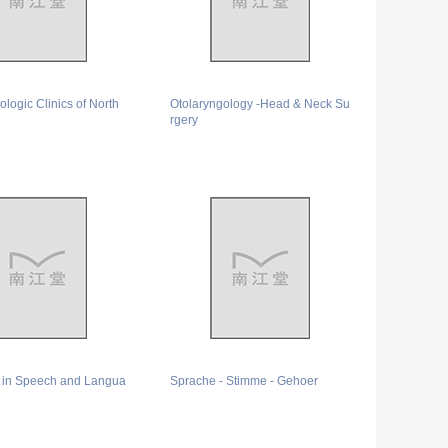
ologic Clinics of North
Otolaryngology -Head & Neck Su
rgery
 in Speech and Langua
Sprache - Stimme - Gehoer