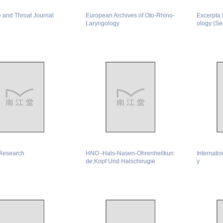
e and Throat Journal
European Archives of Oto-Rhino-
Excerpta 
Laryngology
ology (Se
Research
HNO -Hals-Nasen-Ohrenheilkun
Internati
de,Kopf Und Halschirugie
y