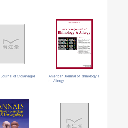
Journal of Otolaryngol
American Journal of Rhinology a
nd Allergy