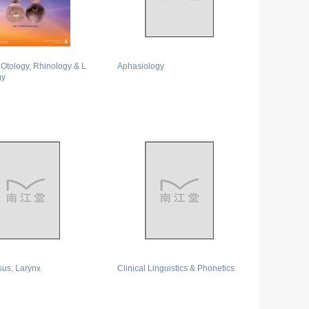
 Otology, Rhinology & L
Aphasiology
gy
sus, Larynx
Clinical Linguistics & Phonetics