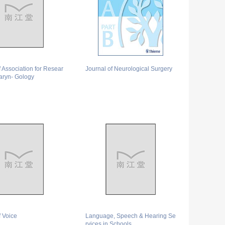
f Association for Resear
Journal of Neurological Surgery
laryn- Gology
f Voice
Language, Speech & Hearing Se
rvices in Schools