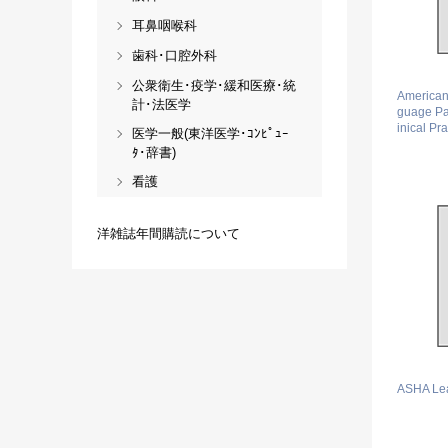
耳鼻咽喉科
歯科･口腔外科
公衆衛生･疫学･緩和医療･統
American
計･法医学
guage Pat
inical Pra
医学一般(東洋医学･ｺﾝﾋﾟｭｰ
ﾀ･辞書)
看護
洋雑誌年間購読について
ASHA Le