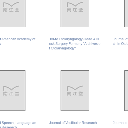
of American Academy of
JAMA Otolaryngology-Head & N
Journal o
y
eck Surgery Formerly "Archives o
ch in Oto
f Otolaryngology"
of Speech, Language an
Journal of Vestibular Research
Journal o
g Research