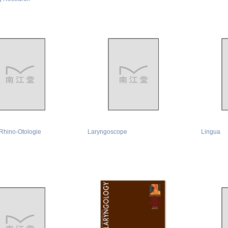
Rhino-Otologie
Laryngoscope
Lingua