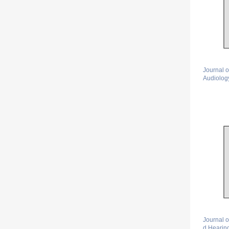
Journal 
Audiolog
Journal 
d Hearin