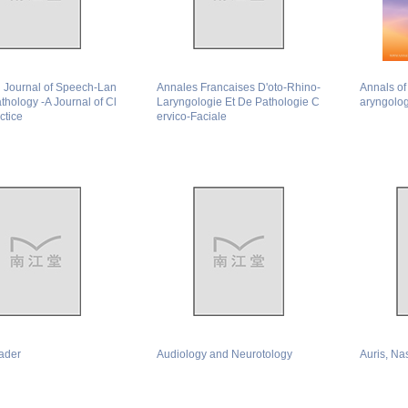
 Journal of Speech-Lan
Annales Francaises D'oto-Rhino-
Annals of
hology -A Journal of Cl
Laryngologie Et De Pathologie C
aryngolo
ctice
ervico-Faciale
ader
Audiology and Neurotology
Auris, Na