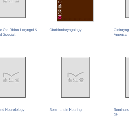
or Oto-Rhino-Laryngol.&
Otorhinolaryngology
Otolaryng
ed Special.
America
and Neurotology
Seminars in Hearing
Seminars
ge