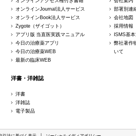
オンラインアクセス権付き書籍
会社案内
オンラインJournal法人サービス
部署別連
オンラインBook法人サービス
会社地図
Zygote（ザイゴット）
採用情報
アプリ版 当直医実践マニュアル
ISMS基
今日の治療薬アプリ
弊社著作
今日の治療薬WEB
いて
最新の臨床WEB
洋書・洋雑誌
洋書
洋雑誌
電子製品
取引法に基づく表示
ソーシャルメディアポリシー