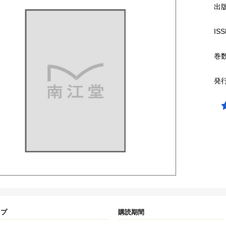
出
ISS
巻
発
イプ
購読期間