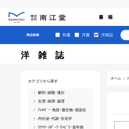
書 籍
和書
洋書
洋雑誌
商品検索
洋雑誌
ホーム
カテゴリから探す
解剖･細胞･遺伝
生理･病理･薬理
ｱﾚﾙｷﾞｰ･免疫･微生物･感染症
内分泌･代謝･生化学
ﾘｳﾏﾁ･ｽﾎﾟｰﾂ･ﾘﾊﾋﾞﾘ･老年病