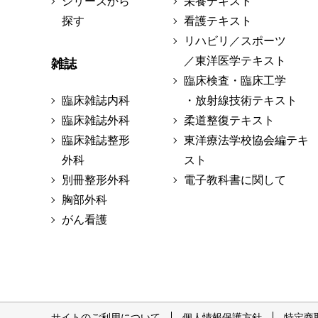
シリーズから
栄養テキスト
探す
看護テキスト
リハビリ／スポーツ
／東洋医学テキスト
雑誌
臨床検査・臨床工学
臨床雑誌内科
・放射線技術テキスト
臨床雑誌外科
柔道整復テキスト
臨床雑誌整形
東洋療法学校協会編テキ
外科
スト
別冊整形外科
電子教科書に関して
胸部外科
がん看護
サイトのご利用について
個人情報保護方針
特定商