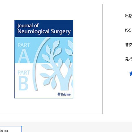
出
ISS
巻
発
説明