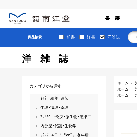
書 籍
和書
洋書
洋雑誌
商品検索
洋雑誌
ホーム
カテゴリから探す
ホーム
ホーム
解剖･細胞･遺伝
生理･病理･薬理
ｱﾚﾙｷﾞｰ･免疫･微生物･感染症
内分泌･代謝･生化学
ﾘｳﾏﾁ･ｽﾎﾟｰﾂ･ﾘﾊﾋﾞﾘ･老年病