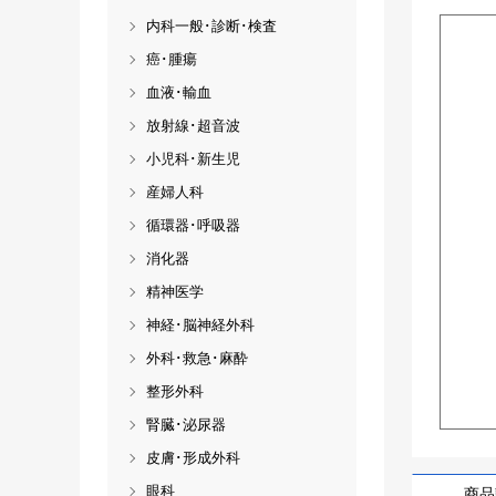
内科一般･診断･検査
癌･腫瘍
血液･輸血
放射線･超音波
小児科･新生児
産婦人科
循環器･呼吸器
消化器
精神医学
神経･脳神経外科
外科･救急･麻酔
整形外科
腎臓･泌尿器
皮膚･形成外科
眼科
商品