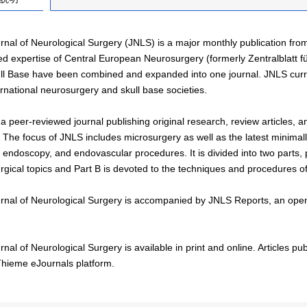
nal of Neurological Surgery (JNLS) is a major monthly publication from
d expertise of Central European Neurosurgery (formerly Zentralblatt fü
ll Base have been combined and expanded into one journal. JNLS current
rnational neurosurgery and skull base societies.
a peer-reviewed journal publishing original research, review articles, a
 The focus of JNLS includes microsurgery as well as the latest minimal
 endoscopy, and endovascular procedures. It is divided into two parts, p
gical topics and Part B is devoted to the techniques and procedures of
rnal of Neurological Surgery is accompanied by JNLS Reports, an open-
nal of Neurological Surgery is available in print and online. Articles pub
Thieme eJournals platform.