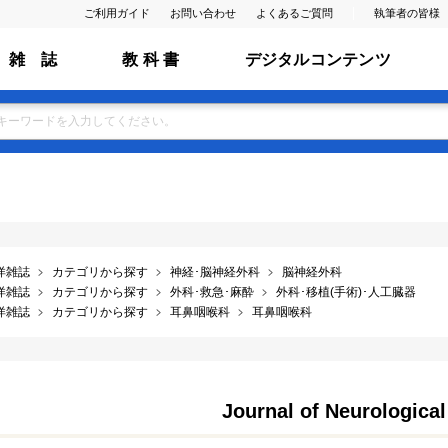
ご利用ガイド
お問い合わせ
よくあるご質問
執筆者の皆様
雑 誌
教 科 書
デジタルコンテンツ
洋雑誌
カテゴリから探す
神経･脳神経外科
脳神経外科
洋雑誌
カテゴリから探す
外科･救急･麻酔
外科･移植(手術)･人工臓器
洋雑誌
カテゴリから探す
耳鼻咽喉科
耳鼻咽喉科
Journal of Neurological