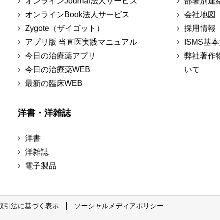
オンラインJournal法人サービス
部署別連
オンラインBook法人サービス
会社地図
Zygote（ザイゴット）
採用情報
アプリ版 当直医実践マニュアル
ISMS基
今日の治療薬アプリ
弊社著作
今日の治療薬WEB
いて
最新の臨床WEB
洋書・洋雑誌
洋書
洋雑誌
電子製品
取引法に基づく表示
ソーシャルメディアポリシー