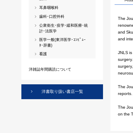
耳鼻咽喉科
歯科･口腔外科
The Jour
renowne
公衆衛生･疫学･緩和医療･統
計･法医学
and Sku
and inte
医学一般(東洋医学･ｺﾝﾋﾟｭｰ
ﾀ･辞書)
JNLS is 
看護
surgery.
surgery,
洋雑誌年間購読について
neurosur
The Jou
洋書取り扱い書店一覧
reports.
The Jour
on the 