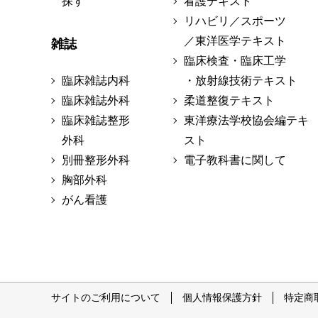
探す
看護テキスト
リハビリ／スポーツ
／東洋医学テキスト
雑誌
臨床検査・臨床工学
臨床雑誌内科
・放射線技術テキスト
臨床雑誌外科
柔道整復テキスト
臨床雑誌整形
東洋療法学校協会編テキ
外科
スト
別冊整形外科
電子教科書に関して
胸部外科
がん看護
サイトのご利用について
個人情報保護方針
特定商