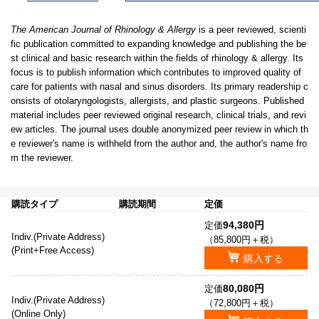
The American Journal of Rhinology & Allergy
is a peer reviewed, scienti
fic publication committed to expanding knowledge and publishing the be
st clinical and basic research within the fields of rhinology & allergy. Its
focus is to publish information which contributes to improved quality of
care for patients with nasal and sinus disorders. Its primary readership c
onsists of otolaryngologists, allergists, and plastic surgeons. Published
material includes peer reviewed original research, clinical trials, and revi
ew articles. The journal uses double anonymized peer review in which th
e reviewer's name is withheld from the author and, the author's name fro
m the reviewer.
購読タイプ
購読期間
定価
94,380円
定価
Indiv.(Private Address)
（85,800円＋税）
(Print+Free Access)
購入する
80,080円
定価
Indiv.(Private Address)
（72,800円＋税）
(Online Only)