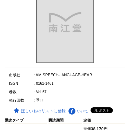
出版社
: AM.SPEECH-LANGUAGE-HEAR
ISSN
: 0161-1461
巻数
: Vol.57
発行回数
: 季刊
ほしいものリストに登録
いいね
購読タイプ
購読期間
定価
38,170円
定価