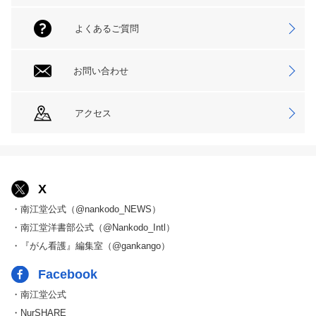
よくあるご質問
お問い合わせ
アクセス
X
・南江堂公式（@nankodo_NEWS）
・南江堂洋書部公式（@Nankodo_Intl）
・『がん看護』編集室（@gankango）
Facebook
・南江堂公式
・NurSHARE