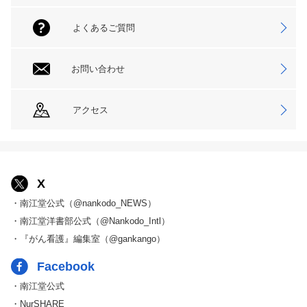
よくあるご質問
お問い合わせ
アクセス
X
・南江堂公式（@nankodo_NEWS）
・南江堂洋書部公式（@Nankodo_Intl）
・『がん看護』編集室（@gankango）
Facebook
・南江堂公式
・NurSHARE