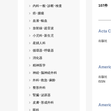
107
件
内科一般･診断･検査
癌･腫瘍
血液･輸血
放射線･超音波
Acta C
小児科･新生児
出版社
産婦人科
循環器･呼吸器
消化器
精神医学
Americ
神経･脳神経外科
出版社
外科･救急･麻酔
ISSN
整形外科
腎臓･泌尿器
皮膚･形成外科
Americ
眼科