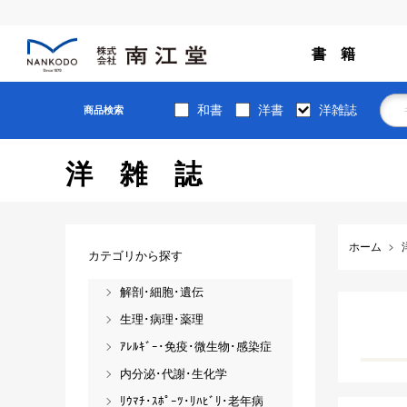
書 籍
和書
洋書
洋雑誌
商品検索
洋雑誌
ホーム
カテゴリから探す
解剖･細胞･遺伝
生理･病理･薬理
ｱﾚﾙｷﾞｰ･免疫･微生物･感染症
内分泌･代謝･生化学
ﾘｳﾏﾁ･ｽﾎﾟｰﾂ･ﾘﾊﾋﾞﾘ･老年病