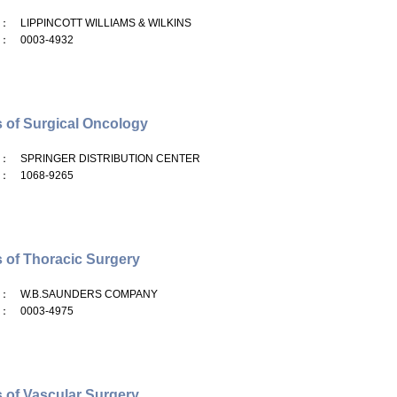
： LIPPINCOTT WILLIAMS & WILKINS
： 0003-4932
 of Surgical Oncology
： SPRINGER DISTRIBUTION CENTER
： 1068-9265
 of Thoracic Surgery
： W.B.SAUNDERS COMPANY
： 0003-4975
 of Vascular Surgery