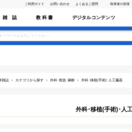
ご利用ガイド
お問い合わせ
よくあるご質問
執筆者の皆様
雑 誌
教 科 書
デジタルコンテンツ
洋雑誌
カテゴリから探す
外科･救急･麻酔
外科･移植(手術)･人工臓器
外科･移植(手術)･人