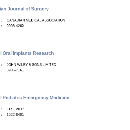
an Journal of Surgery
： CANADIAN MEDICAL ASSOCIATION
： 0008-428X
al Oral Implants Research
： JOHN WILEY & SONS LIMITED
： 0905-7161
al Pediatric Emergency Medicine
： ELSEVIER
： 1522-8401