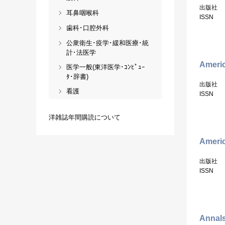
出版社
耳鼻咽喉科
ISSN
歯科･口腔外科
公衆衛生･疫学･緩和医療･統
計･法医学
Americ
医学一般(東洋医学･ｺﾝﾋﾟｭｰ
ﾀ･辞書)
出版社
看護
ISSN
洋雑誌年間購読について
Ameri
出版社
ISSN
Annals