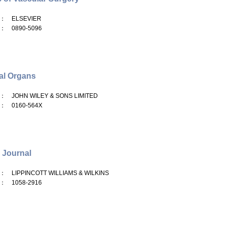
： ELSEVIER
： 0890-5096
ial Organs
： JOHN WILEY & SONS LIMITED
： 0160-564X
 Journal
： LIPPINCOTT WILLIAMS & WILKINS
： 1058-2916