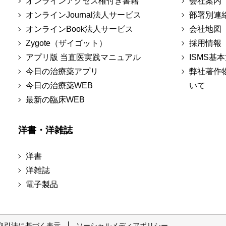
オンラインアクセス権付き書籍
会社案内
オンラインJournal法人サービス
部署別連
オンラインBook法人サービス
会社地図
Zygote（ザイゴット）
採用情報
アプリ版 当直医実践マニュアル
ISMS基
今日の治療薬アプリ
弊社著作
今日の治療薬WEB
いて
最新の臨床WEB
洋書・洋雑誌
洋書
洋雑誌
電子製品
取引法に基づく表示
ソーシャルメディアポリシー