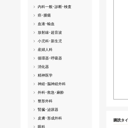
内科一般･診断･検査
癌･腫瘍
血液･輸血
放射線･超音波
小児科･新生児
産婦人科
循環器･呼吸器
消化器
精神医学
神経･脳神経外科
外科･救急･麻酔
整形外科
腎臓･泌尿器
皮膚･形成外科
購読タ
眼科