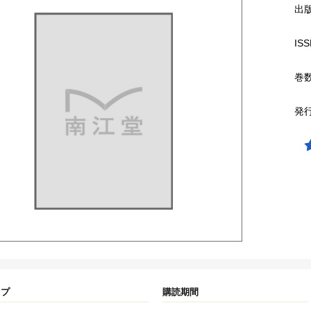
出
ISS
巻
発
イプ
購読期間