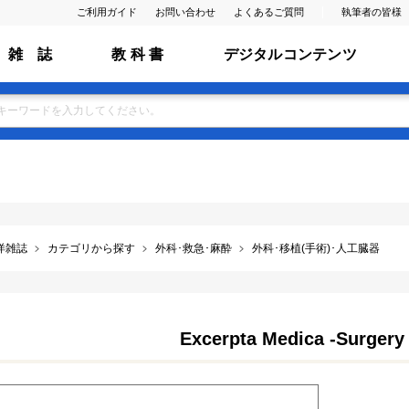
ご利用ガイド
お問い合わせ
よくあるご質問
執筆者の皆様
雑 誌
教 科 書
デジタルコンテンツ
洋雑誌
カテゴリから探す
外科･救急･麻酔
外科･移植(手術)･人工臓器
Excerpta Medica -Surgery 