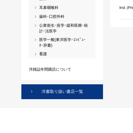
耳鼻咽喉科
Inst. (Pri
歯科･口腔外科
公衆衛生･疫学･緩和医療･統
計･法医学
医学一般(東洋医学･ｺﾝﾋﾟｭｰ
ﾀ･辞書)
看護
洋雑誌年間購読について
洋書取り扱い書店一覧