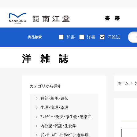
書 籍
和書
洋書
洋雑誌
商品検索
洋雑誌
ホーム
カテゴリから探す
解剖･細胞･遺伝
生理･病理･薬理
ｱﾚﾙｷﾞｰ･免疫･微生物･感染症
内分泌･代謝･生化学
ﾘｳﾏﾁ･ｽﾎﾟｰﾂ･ﾘﾊﾋﾞﾘ･老年病