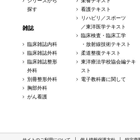
シリーズから
栄養テキスト
探す
看護テキスト
リハビリ／スポーツ
／東洋医学テキスト
雑誌
臨床検査・臨床工学
臨床雑誌内科
・放射線技術テキスト
臨床雑誌外科
柔道整復テキスト
臨床雑誌整形
東洋療法学校協会編テキ
外科
スト
別冊整形外科
電子教科書に関して
胸部外科
がん看護
サイトのご利用について
個人情報保護方針
特定商