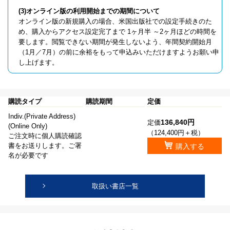
(3)オンライン版の利用開始までの期間について
オンライン版の新規購入の場合、米国出版社での設定手続きのた
め、購入からアクセス設定完了まで 1ヶ月半 ～2ヶ月ほどの時間を
要します。閲覧できない期間が発生しないよう、年間契約開始月
（1月／7月）の前に余裕をもって申込みいただけますようお願い申
し上げます。
購読タイプ
購読期間
定価
Indiv.(Private Address)
136,840円
定価
(Online Only)
（124,400円＋税）
ご注文時に個人購読確認
書をお送りします。ご署
購入する
名が必要です
取扱い書店一覧