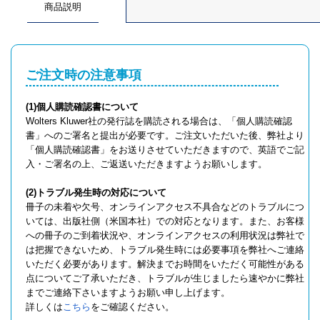
商品説明
ご注文時の注意事項
(1)個人購読確認書について
Wolters Kluwer社の発行誌を購読される場合は、「個人購読確認
書」へのご署名と提出が必要です。ご注文いただいた後、弊社より
「個人購読確認書」をお送りさせていただきますので、英語でご記
入・ご署名の上、ご返送いただきますようお願いします。
(2)トラブル発生時の対応について
冊子の未着や欠号、オンラインアクセス不具合などのトラブルにつ
いては、出版社側（米国本社）での対応となります。また、お客様
への冊子のご到着状況や、オンラインアクセスの利用状況は弊社で
は把握できないため、トラブル発生時には必要事項を弊社へご連絡
いただく必要があります。解決までお時間をいただく可能性がある
点についてご了承いただき、トラブルが生じましたら速やかに弊社
までご連絡下さいますようお願い申し上げます。
詳しくは
こちら
をご確認ください。