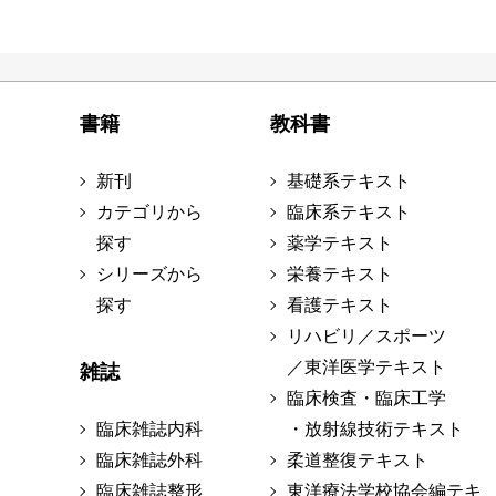
書籍
教科書
新刊
基礎系テキスト
カテゴリから
臨床系テキスト
探す
薬学テキスト
シリーズから
栄養テキスト
探す
看護テキスト
リハビリ／スポーツ
／東洋医学テキスト
雑誌
臨床検査・臨床工学
臨床雑誌内科
・放射線技術テキスト
臨床雑誌外科
柔道整復テキスト
臨床雑誌整形
東洋療法学校協会編テキ