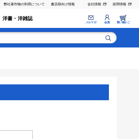
弊社著作物の利用について
書店様向け情報
会社情報
採用情報
洋書・洋雑誌
メルマガ
会員
買い物かご
。