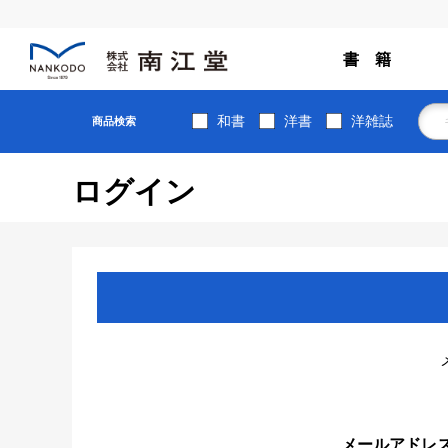
書 籍
和書
洋書
洋雑誌
商品検索
ログイン
メールアドレ