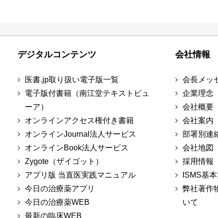
デジタルコンテンツ
会社情報
医書.jp取り扱い電子版一覧
会長メッ
電子版付書籍（南江堂テキストビュ
企業理念
ーア）
会社概要
オンラインアクセス権付き書籍
会社案内
オンラインJournal法人サービス
部署別連
オンラインBook法人サービス
会社地図
Zygote（ザイゴット）
採用情報
アプリ版 当直医実践マニュアル
ISMS基
今日の治療薬アプリ
弊社著作
今日の治療薬WEB
いて
最新の臨床WEB