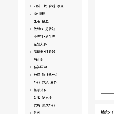
内科一般･診断･検査
癌･腫瘍
血液･輸血
放射線･超音波
小児科･新生児
産婦人科
循環器･呼吸器
消化器
精神医学
神経･脳神経外科
外科･救急･麻酔
整形外科
腎臓･泌尿器
皮膚･形成外科
購読タ
眼科