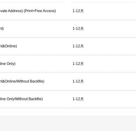
rivate Address) (Print+Free Access)
1-12月
nt)
1-12月
int&Online)
1-12月
line Only)
1-12月
rint&Online/Without Backfile)
1-12月
nline Only/Without Backfile)
1-12月