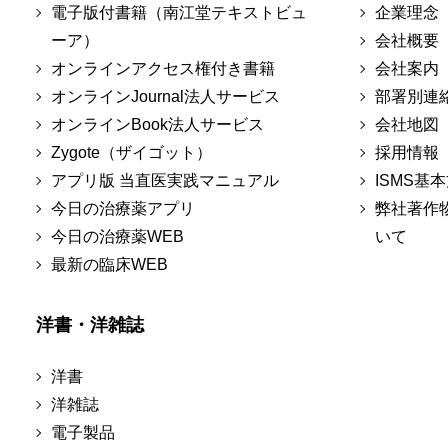
電子版付書籍（南江堂テキストビュ
企業理念
ーア）
会社概要
オンラインアクセス権付き書籍
会社案内
オンラインJournal法人サービス
部署別連
オンラインBook法人サービス
会社地図
Zygote（ザイゴット）
採用情報
アプリ版 当直医実践マニュアル
ISMS基
今日の治療薬アプリ
弊社著作
今日の治療薬WEB
いて
最新の臨床WEB
洋書・洋雑誌
洋書
洋雑誌
電子製品