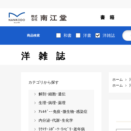
書 籍
和書
洋書
洋雑誌
商品検索
洋雑誌
ホーム
カテゴリから探す
ホーム
解剖･細胞･遺伝
生理･病理･薬理
ｱﾚﾙｷﾞｰ･免疫･微生物･感染症
内分泌･代謝･生化学
ﾘｳﾏﾁ･ｽﾎﾟｰﾂ･ﾘﾊﾋﾞﾘ･老年病