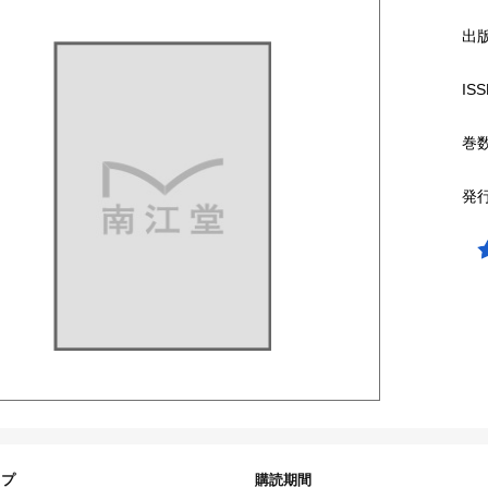
出
ISS
巻
発
イプ
購読期間