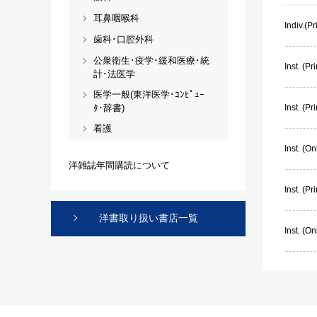
耳鼻咽喉科
Indiv.(P
歯科･口腔外科
公衆衛生･疫学･緩和医療･統
Inst. (Pri
計･法医学
医学一般(東洋医学･ｺﾝﾋﾟｭｰ
ﾀ･辞書)
Inst. (Pr
看護
Inst. (On
洋雑誌年間購読について
Inst. (P
洋書取り扱い書店一覧
Inst. (O