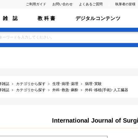
ご利用ガイド
お問い合わせ
よくあるご質問
執筆者の皆様
雑 誌
教 科 書
デジタルコンテンツ
洋雑誌
カテゴリから探す
生理･病理･薬理
病理･実験
洋雑誌
カテゴリから探す
外科･救急･麻酔
外科･移植(手術)･人工臓器
International Journal of Surg