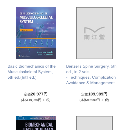
Basic Biomechanics of the
Benzel's Spine Surgery, 5th
Musculoskeletal System,
ed., in 2 vols.
5th ed.(Int'l ed.)
- Techniques, Complication
Avoidance & Management
20,977円
109,989円
定価
定価
(本体19,070円 ＋ 税)
(本体99,990円 ＋ 税)