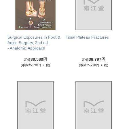
Surgical Exposures in Foot &
Tibial Plateau Fractures
Ankle Surgery, 2nd ed.
- Anatomic Approach
39,589円
38,797円
定価
定価
(本体35,990円 ＋ 税)
(本体35,270円 ＋ 税)