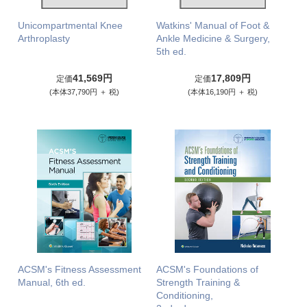
Unicompartmental Knee
Watkins' Manual of Foot &
Arthroplasty
Ankle Medicine & Surgery,
5th ed.
41,569円
17,809円
定価
定価
(本体37,790円 ＋ 税)
(本体16,190円 ＋ 税)
ACSM's Fitness Assessment
ACSM's Foundations of
Manual, 6th ed.
Strength Training &
Conditioning,