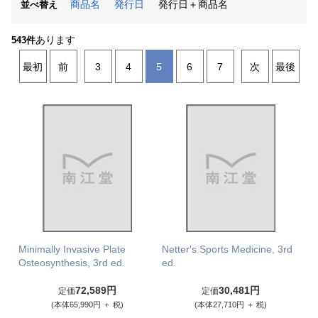
商品名
発行日
発行日＋商品名
並べ替え
あります
543件
最初
前
3
4
5
6
7
次
最後
Minimally Invasive Plate
Netter's Sports Medicine, 3rd
Osteosynthesis, 3rd ed.
ed.
72,589円
30,481円
定価
定価
(本体65,990円 ＋ 税)
(本体27,710円 ＋ 税)