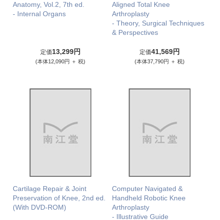
Anatomy, Vol.2, 7th ed.
Aligned Total Knee
- Internal Organs
Arthroplasty
- Theory, Surgical Techniques
& Perspectives
13,299円
41,569円
定価
定価
(本体12,090円 ＋ 税)
(本体37,790円 ＋ 税)
Cartilage Repair & Joint
Computer Navigated &
Preservation of Knee, 2nd ed.
Handheld Robotic Knee
(With DVD-ROM)
Arthroplasty
- Illustrative Guide