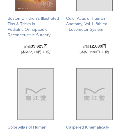
Boston Children's Illustrated
Color Atlas of Human
Tips & Tricks in
Anatomy, Vol.1, 8th ed.
Pediatric Orthopaedic
- Locomotor System
Reconstructive Surgery
35,629円
12,089円
定価
定価
(本体32,390円 ＋ 税)
(本体10,990円 ＋ 税)
Color Atlas of Human
Calipered Kinematically