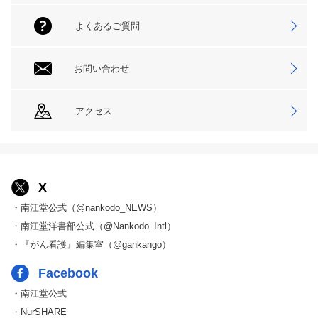
よくあるご質問
お問い合わせ
アクセス
X
・南江堂公式（@nankodo_NEWS）
・南江堂洋書部公式（@Nankodo_Intl）
・『がん看護』編集室（@gankango）
Facebook
・南江堂公式
・NurSHARE