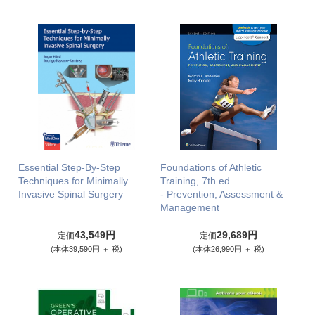
Essential Step-By-Step
Foundations of Athletic
Techniques for Minimally
Training, 7th ed.
Invasive Spinal Surgery
- Prevention, Assessment &
Management
43,549円
29,689円
定価
定価
(本体39,590円 ＋ 税)
(本体26,990円 ＋ 税)