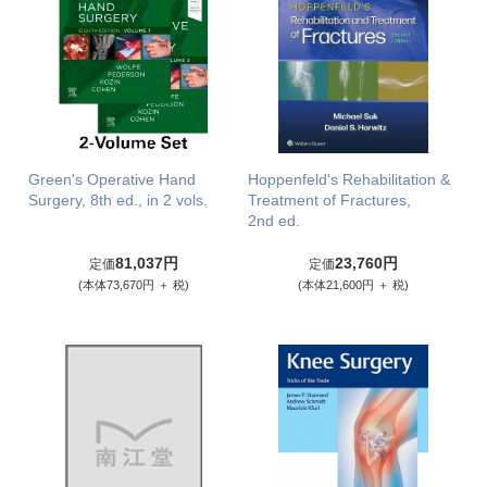
Green's Operative Hand
Hoppenfeld's Rehabilitation &
Surgery, 8th ed., in 2 vols.
Treatment of Fractures,
2nd ed.
81,037円
23,760円
定価
定価
(本体73,670円 ＋ 税)
(本体21,600円 ＋ 税)