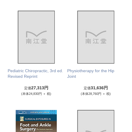
Pediatric Chiropractic, 3rd ed.
Physiotherapy for the Hip
Revised Reprint
Joint
27,313円
31,636円
定価
定価
(本体24,830円 ＋ 税)
(本体28,760円 ＋ 税)