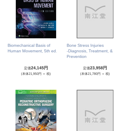
Biomechanical Basis of
Bone Stress Injuries
Human Movement, 5th ed.
-Diagnosis, Treatment, &
Prevention
24,145円
23,958円
定価
定価
(本体21,950円 ＋ 税)
(本体21,780円 ＋ 税)