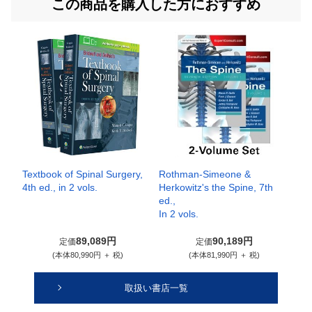
この商品を購入した方におすすめ
Textbook of Spinal Surgery,
Rothman-Simeone &
4th ed., in 2 vols.
Herkowitz's the Spine, 7th
ed.,
In 2 vols.
89,089円
90,189円
定価
定価
(本体80,990円 ＋ 税)
(本体81,990円 ＋ 税)
取扱い書店一覧