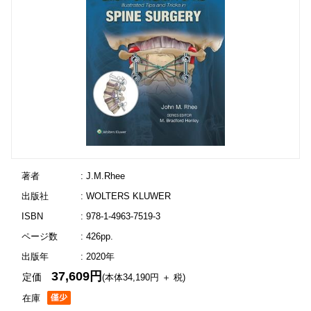
著者
: J.M.Rhee
出版社
: WOLTERS KLUWER
ISBN
: 978-1-4963-7519-3
ページ数
: 426pp.
出版年
: 2020年
37,609円
定価
(本体34,190円 ＋ 税)
在庫