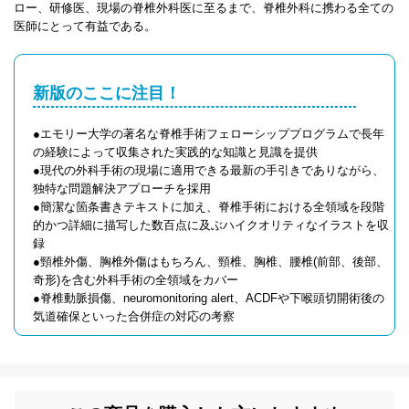
ロー、研修医、現場の脊椎外科医に至るまで、脊椎外科に携わる全ての
医師にとって有益である。
新版のここに注目！
●エモリー大学の著名な脊椎手術フェローシッププログラムで長年
の経験によって収集された実践的な知識と見識を提供
●現代の外科手術の現場に適用できる最新の手引きでありながら、
独特な問題解決アプローチを採用
●簡潔な箇条書きテキストに加え、脊椎手術における全領域を段階
的かつ詳細に描写した数百点に及ぶハイクオリティなイラストを収
録
●頸椎外傷、胸椎外傷はもちろん、頸椎、胸椎、腰椎(前部、後部、
奇形)を含む外科手術の全領域をカバー
●脊椎動脈損傷、neuromonitoring alert、ACDFや下喉頭切開術後の
気道確保といった合併症の対応の考察