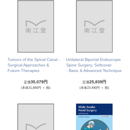
Tumors of the Spinal Canal -
Unilateral Biportal Endoscopic
Surgical Approaches &
Spine Surgery, Softcover
Future Therapies
- Basic & Advanced Technique
35,079円
25,839円
定価
定価
(本体31,890円 ＋ 税)
(本体23,490円 ＋ 税)