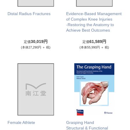
Distal Radius Fractures
Evidence-Based Management
of Complex Knee Injuries
-Restoring the Anatomy to
Achieve Best Outcomes
30,019円
61,589円
定価
定価
(本体27,290円 ＋ 税)
(本体55,990円 ＋ 税)
Female Athlete
Grasping Hand
Structural & Functional