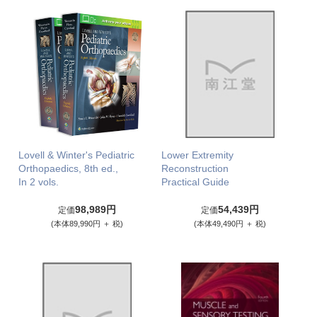
Lovell & Winter's Pediatric
Lower Extremity
Orthopaedics, 8th ed.,
Reconstruction
In 2 vols.
Practical Guide
98,989円
54,439円
定価
定価
(本体89,990円 ＋ 税)
(本体49,490円 ＋ 税)