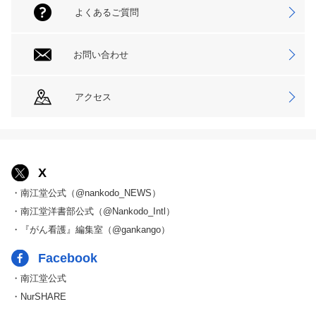
よくあるご質問
お問い合わせ
アクセス
X
・南江堂公式（@nankodo_NEWS）
・南江堂洋書部公式（@Nankodo_Intl）
・『がん看護』編集室（@gankango）
Facebook
・南江堂公式
・NurSHARE