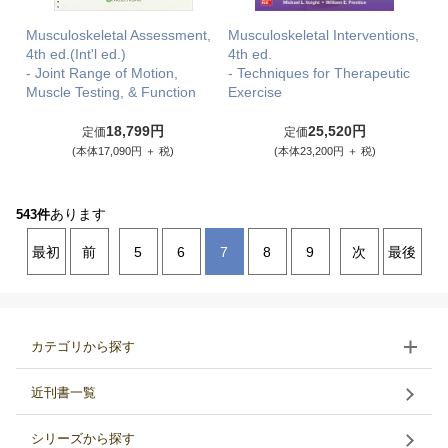
Musculoskeletal Assessment,
Musculoskeletal Interventions,
4th ed.(Int'l ed.)
4th ed.
- Joint Range of Motion,
- Techniques for Therapeutic
Muscle Testing, & Function
Exercise
18,799円
25,520円
定価
定価
(本体17,090円 ＋ 税)
(本体23,200円 ＋ 税)
あります
543件
最初
前
5
6
7
8
9
次
最後
カテゴリから探す
近刊書一覧
シリーズから探す