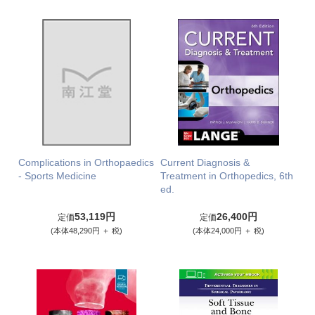
Complications in Orthopaedics
Current Diagnosis &
- Sports Medicine
Treatment in Orthopedics, 6th
ed.
53,119円
26,400円
定価
定価
(本体48,290円 ＋ 税)
(本体24,000円 ＋ 税)