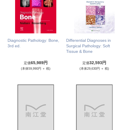
Diagnostic Pathology: Bone,
Differential Diagnoses in
3rd ed.
Surgical Pathology: Soft
Tissue & Bone
65,989円
32,593円
定価
定価
(本体59,990円 ＋ 税)
(本体29,630円 ＋ 税)