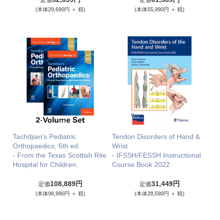
定価
定価
(本体29,690円 ＋ 税)
(本体55,990円 ＋ 税)
Tachdjian's Pediatric
Tendon Disorders of Hand &
Orthopaedics, 6th ed.
Wrist
- From the Texas Scottish Rite
- IFSSH/FESSH Instructional
Hospital for Children,
Course Book 2022
108,889円
31,449円
定価
定価
(本体98,990円 ＋ 税)
(本体28,590円 ＋ 税)