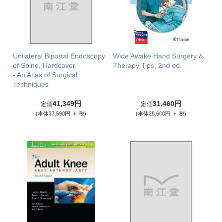
Unilateral Biportal Endoscopy
Wide Awake Hand Surgery &
of Spine, Hardcover
Therapy Tips, 2nd ed.
- An Atlas of Surgical
Techniques
41,349円
31,460円
定価
定価
(本体37,590円 ＋ 税)
(本体28,600円 ＋ 税)