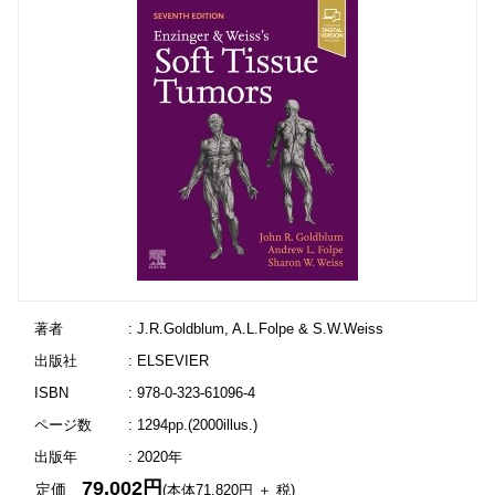
著者
: J.R.Goldblum, A.L.Folpe & S.W.Weiss
出版社
: ELSEVIER
ISBN
: 978-0-323-61096-4
ページ数
: 1294pp.(2000illus.)
出版年
: 2020年
79,002円
定価
(本体71,820円 ＋ 税)