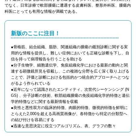
でなく、日常診療で軟部腫瘍に遭遇する皮膚科医、整形外科医、腫瘍内
科医にとっても有用な情報が満載である。
新版のここに注目！
●骨格筋、結合組織、脂肪、関連組織の腫瘍の鑑別診断に関する実
用的な情報を提供し、難しい症例においても正確な診断を下し、自
信を持って病理報告を行うことを助ける
●分子生物学、細胞遺伝学、免疫組織化学における最新の動向と関
連する顕微鏡所見を収載し、この複雑な分野を広く深く取り上げる
ことで、評価と診断における包括的かつ統合的アプローチへとつな
がるよう作られている
●近年になって認識されたエンティティ、次世代シーケンシング (N
GS) 、分子診断の技術、軟部組織腫瘍の免疫組織化学的特徴と遺伝
学的特徴などに関する最新情報を収載
●良性と悪性双方の臨床的特徴、肉眼的特徴、微視的特徴を鮮明に
とらえた2,000を超える高画質画像が、各特徴から特定の分類型へ
の結び付けを容易にする
●迅速な意思決定に役立つアルゴリズム、表、グラフの数々