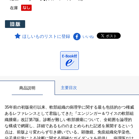
在庫
ほしいものリストに登録
いいね
主要目次
商品説明
35年前の初版発行以来、軟部組織の病理学に関する最も包括的かつ権威
あるレファレンスとして君臨してきた『エンジンガー＆ワイスの軟部組
織腫瘍』改訂第7版。診断が難しい軟部腫瘍について、全範囲を論理的
な構成で網羅し、詳細であるもののまとめられた記述を展開するという
点は、前版より変わらず引き継いでいる。顕微鏡、免疫組織化学染色、
分子遺伝学による診断に関する明確なガイダンスを提供し、病理医だけ