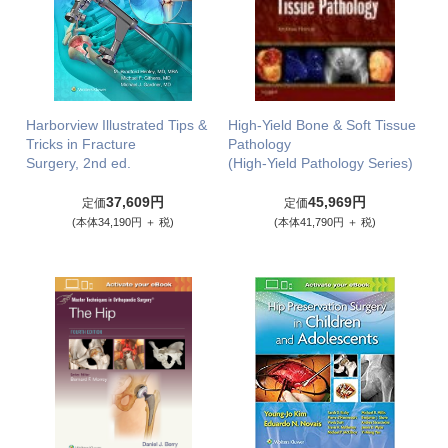
Harborview Illustrated Tips &
High-Yield Bone & Soft Tissue
Tricks in Fracture
Pathology
Surgery, 2nd ed.
(High-Yield Pathology Series)
37,609円
45,969円
定価
定価
(本体34,190円 ＋ 税)
(本体41,790円 ＋ 税)