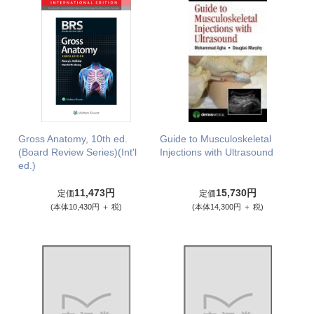
Gross Anatomy, 10th ed.
Guide to Musculoskeletal
(Board Review Series)(Int'l
Injections with Ultrasound
ed.)
11,473円
15,730円
定価
定価
(本体10,430円 ＋ 税)
(本体14,300円 ＋ 税)