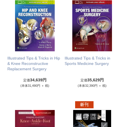
Illustrated Tips & Tricks in Hip
Illustrated Tips & Tricks in
& Knee Reconstructive
Sports Medicine Surgery
Replacement Surgery
34,639円
35,629円
定価
定価
(本体31,490円 ＋ 税)
(本体32,390円 ＋ 税)