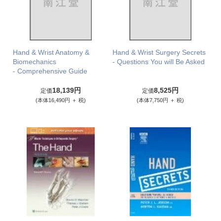
Hand & Wrist Anatomy &
Hand & Wrist Surgery Secrets
Biomechanics
- Questions You will Be Asked
- Comprehensive Guide
18,139円
8,525円
定価
定価
(本体16,490円 ＋ 税)
(本体7,750円 ＋ 税)