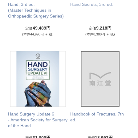
Hand, 3rd ed.
Hand Secrets, 3rd ed.
(Master Techniques in
Orthopaedic Surgery Series)
49,489円
9,218円
定価
定価
(本体44,990円 ＋ 税)
(本体8,380円 ＋ 税)
Hand Surgery Update 6
Handbook of Fractures, 7th
- American Society for Surgery
ed.
of the Hand
61,600円
18,997円