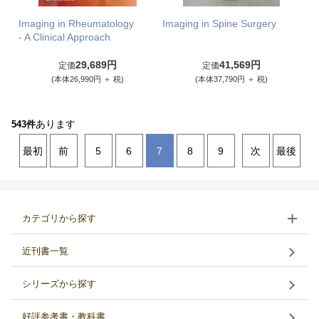
Imaging in Rheumatology
Imaging in Spine Surgery
- A Clinical Approach
29,689円
41,569円
定価
定価
(本体26,990円 ＋ 税)
(本体37,790円 ＋ 税)
あります
543件
最初
前
5
6
7
8
9
次
最後
カテゴリから探す
近刊書一覧
シリーズから探す
好評参考書・教科書