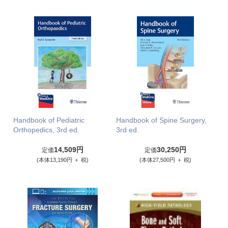
Handbook of Pediatric
Handbook of Spine Surgery,
Orthopedics, 3rd ed.
3rd ed.
14,509円
30,250円
定価
定価
(本体13,190円 ＋ 税)
(本体27,500円 ＋ 税)