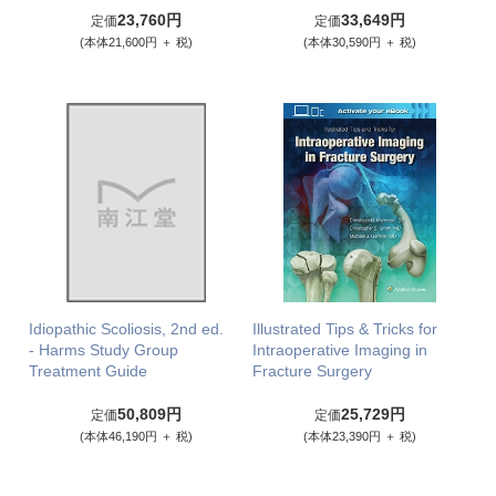
23,760円
33,649円
定価
定価
(本体21,600円 ＋ 税)
(本体30,590円 ＋ 税)
Idiopathic Scoliosis, 2nd ed.
Illustrated Tips & Tricks for
- Harms Study Group
Intraoperative Imaging in
Treatment Guide
Fracture Surgery
50,809円
25,729円
定価
定価
(本体46,190円 ＋ 税)
(本体23,390円 ＋ 税)