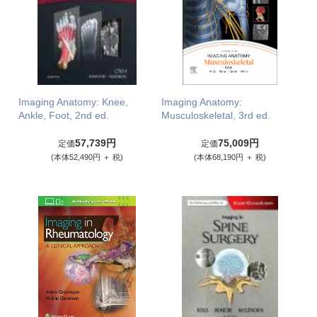
Imaging Anatomy: Knee,
Imaging Anatomy:
Ankle, Foot, 2nd ed.
Musculoskeletal, 3rd ed.
57,739円
75,009円
定価
定価
(本体52,490円 ＋ 税)
(本体68,190円 ＋ 税)