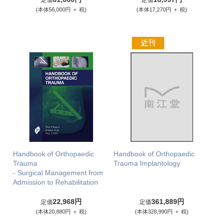
定価
定価
(本体56,000円 ＋ 税)
(本体17,270円 ＋ 税)
Handbook of Orthopaedic
Handbook of Orthopaedic
Trauma
Trauma Implantology
- Surgical Management from
Admission to Rehabilitation
22,968円
361,889円
定価
定価
(本体20,880円 ＋ 税)
(本体328,990円 ＋ 税)