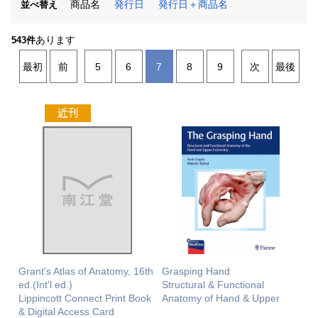
商品名
発行日
発行日＋商品名
並べ替え
あります
543件
最初
前
5
6
7
8
9
次
最後
Grant's Atlas of Anatomy, 16th
Grasping Hand
ed.(Int'l ed.)
Structural & Functional
Lippincott Connect Print Book
Anatomy of Hand & Upper
& Digital Access Card