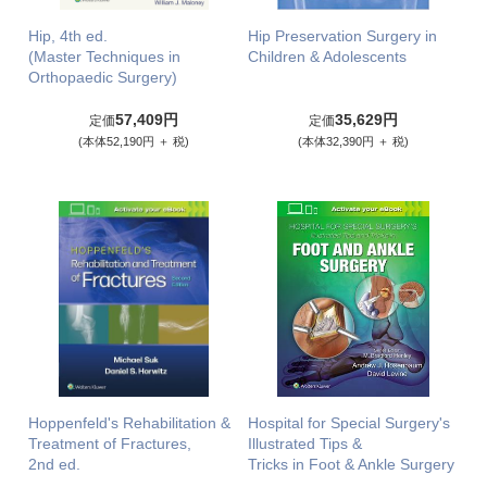
Hip, 4th ed.
Hip Preservation Surgery in
(Master Techniques in
Children & Adolescents
Orthopaedic Surgery)
57,409円
35,629円
定価
定価
(本体52,190円 ＋ 税)
(本体32,390円 ＋ 税)
Hoppenfeld's Rehabilitation &
Hospital for Special Surgery's
Treatment of Fractures,
Illustrated Tips &
2nd ed.
Tricks in Foot & Ankle Surgery