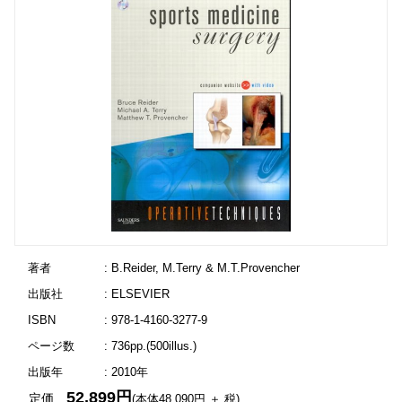
著者
: B.Reider, M.Terry & M.T.Provencher
出版社
: ELSEVIER
ISBN
: 978-1-4160-3277-9
ページ数
: 736pp.(500illus.)
出版年
: 2010年
52,899円
定価
(本体48,090円 ＋ 税)