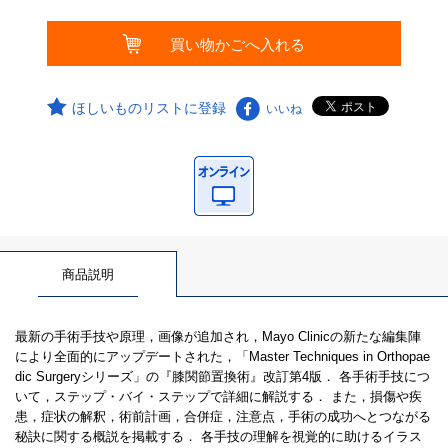
ほしいものリストに登録
いいね
商品説明
最新の手術手技や原理，画像が追加され，Mayo Clinicの新たな編集陣
により全面的にアップデートされた，「Master Techniques in Orthopae
dic Surgeryシリーズ」の『膝関節置換術』改訂第4版． 各手術手技につ
いて，ステップ・バイ・ステップで詳細に解説する． また，損傷や疾
患，症状の解釈，術前計画，合併症，注意点，手術の成功へとつながる
秘訣に関する概説を掲載する． 各手技の理解を視覚的に助けるイラス