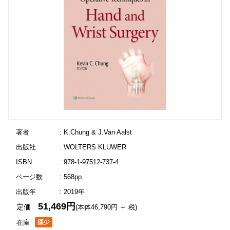
著者
: K.Chung & J.Van Aalst
出版社
: WOLTERS KLUWER
ISBN
: 978-1-97512-737-4
ページ数
: 568pp.
出版年
: 2019年
51,469円
定価
(本体46,790円 ＋ 税)
在庫