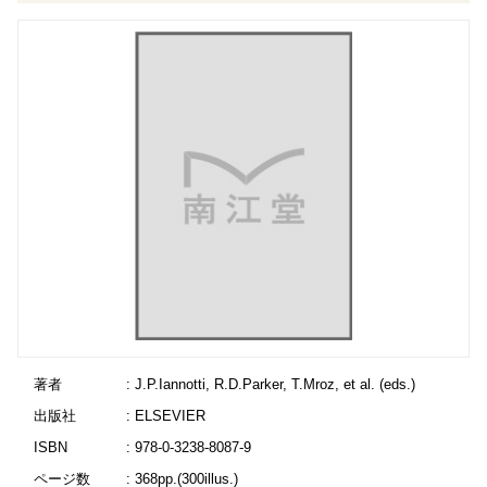
著者
: J.P.Iannotti, R.D.Parker, T.Mroz, et al. (eds.)
出版社
: ELSEVIER
ISBN
: 978-0-3238-8087-9
ページ数
: 368pp.(300illus.)