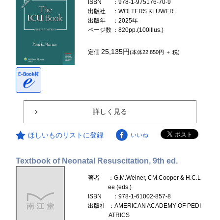
ISBN
：978-1-975176-70-9
出版社
：WOLTERS KLUWER
出版年
：2025年
ページ数
：820pp.(100illus.)
25,135円
定価
(本体22,850円 ＋ 税)
詳しく見る
ほしいものリストに登録
いいね
Textbook of Neonatal Resuscitation, 9th ed.
著者
：G.M.Weiner, CM.Cooper & H.C.L
ee (eds.)
ISBN
：978-1-61002-857-8
出版社
：AMERICAN ACADEMY OF PEDI
ATRICS