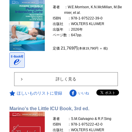
著者
：W.E.Morrison, K.N.McMillan, M.Be
rnier, et al.
ISBN
：978-1-975222-39-0
出版社
：WOLTERS KLUWER
出版年
：2026年
ページ数
：647pp.
21,769円
定価
(本体19,790円 ＋ 税)
詳しく見る
ほしいものリストに登録
いいね
Marino's the Little ICU Book, 3rd ed.
著者
：S.M.Galvagno & R.F.Sing
ISBN
：978-1-975222-42-0
出版社
：WOLTERS KLUWER