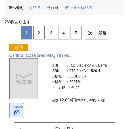
商品名
発行日
発行日＋商品名
並べ替え
あります
230件
1
2
3
4
5
次
最後
Critical Care Secrets, 7th ed.
著者
：R.D.Stapleton & L.Berra
ISBN
：978-0-443-11526-4
出版社
：ELSEVIER
出版年
：2027年
ページ数
：640pp.
12,694円
定価
(本体11,540円 ＋ 税)