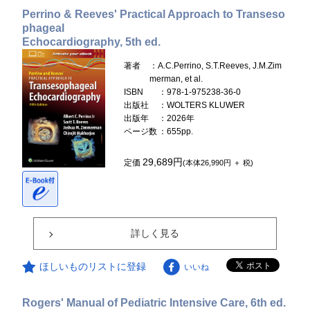
Perrino & Reeves' Practical Approach to Transeso
phageal
Echocardiography, 5th ed.
著者
：A.C.Perrino, S.T.Reeves, J.M.Zim
merman, et al.
ISBN
：978-1-975238-36-0
出版社
：WOLTERS KLUWER
出版年
：2026年
ページ数
：655pp.
29,689円
定価
(本体26,990円 ＋ 税)
詳しく見る
ほしいものリストに登録
いいね
Rogers' Manual of Pediatric Intensive Care, 6th ed.