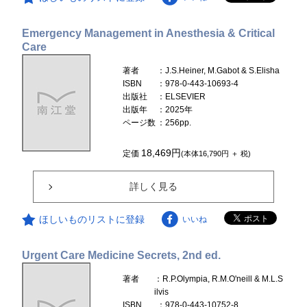
Emergency Management in Anesthesia & Critical
Care
著者
：J.S.Heiner, M.Gabot & S.Elisha
ISBN
：978-0-443-10693-4
出版社
：ELSEVIER
出版年
：2025年
ページ数
：256pp.
18,469円
定価
(本体16,790円 ＋ 税)
詳しく見る
ほしいものリストに登録
いいね
Urgent Care Medicine Secrets, 2nd ed.
著者
：R.P.Olympia, R.M.O'neill & M.L.S
ilvis
ISBN
：978-0-443-10752-8