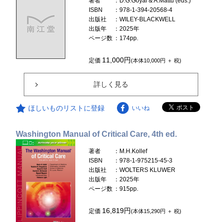
著者
：D.G.Goyal & A.Mattu (eds.)
ISBN
：978-1-394-20568-4
出版社
：WILEY-BLACKWELL
出版年
：2025年
ページ数
：174pp.
11,000円
定価
(本体10,000円 ＋ 税)
詳しく見る
ほしいものリストに登録
いいね
Washington Manual of Critical Care, 4th ed.
著者
：M.H.Kollef
ISBN
：978-1-975215-45-3
出版社
：WOLTERS KLUWER
出版年
：2025年
ページ数
：915pp.
16,819円
定価
(本体15,290円 ＋ 税)