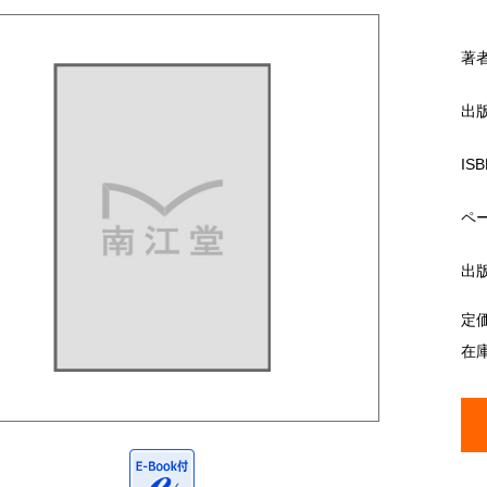
著
出
ISB
ペ
出
定
在