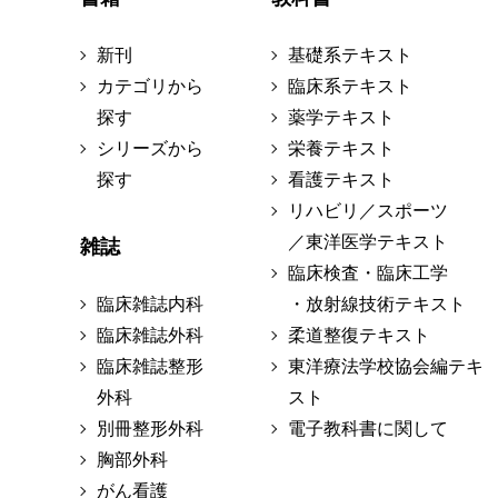
新刊
基礎系テキスト
カテゴリから
臨床系テキスト
探す
薬学テキスト
シリーズから
栄養テキスト
探す
看護テキスト
リハビリ／スポーツ
／東洋医学テキスト
雑誌
臨床検査・臨床工学
臨床雑誌内科
・放射線技術テキスト
臨床雑誌外科
柔道整復テキスト
臨床雑誌整形
東洋療法学校協会編テキ
外科
スト
別冊整形外科
電子教科書に関して
胸部外科
がん看護