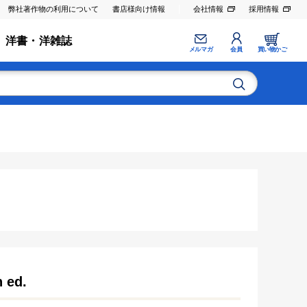
弊社著作物の利用について
書店様向け情報
会社情報
採用情報
洋書・洋雑誌
メルマガ
会員
買い物かご
h ed.