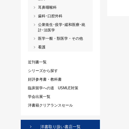
耳鼻咽喉科
歯科･口腔外科
公衆衛生･疫学･緩和医療･統
計･法医学
医学一般・獣医学・その他
看護
近刊書一覧
シリーズから探す
好評参考書・教科書
臨床留学への道 USMLE対策
学会出展一覧
洋書籍クリアランスセール
洋書取り扱い書店一覧