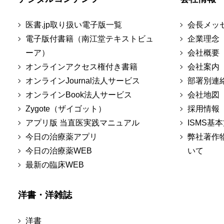
医書.jp取り扱い電子版一覧
会長メッ
電子版付書籍（南江堂テキストビュ
企業理念
ーア）
会社概要
オンラインアクセス権付き書籍
会社案内
オンラインJournal法人サービス
部署別連
オンラインBook法人サービス
会社地図
Zygote（ザイゴット）
採用情報
アプリ版 当直医実践マニュアル
ISMS基
今日の治療薬アプリ
弊社著作
今日の治療薬WEB
いて
最新の臨床WEB
洋書・洋雑誌
洋書