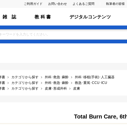
ご利用ガイド
お問い合わせ
よくあるご質問
執筆者の皆様
雑 誌
教 科 書
デジタルコンテンツ
洋書
カテゴリから探す
外科･救急･麻酔
外科･移植(手術)･人工臓器
洋書
カテゴリから探す
外科･救急･麻酔
救急･重篤･CCU･ICU
洋書
カテゴリから探す
皮膚･形成外科
皮膚
Total Burn Care, 6t