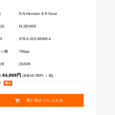
者
: D.N.Herndon & R.Sood
版社
: ELSEVIER
N
: 978-0-323-88389-4
ージ数
: 766pp.
版年
: 2026年
64,669円
価
(本体58,790円 ＋ 税)
庫