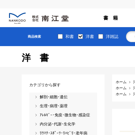
書 籍
和書
洋書
洋雑誌
商品検索
洋書
ホーム
カテゴリから探す
ホーム
ホーム
解剖･細胞･遺伝
生理･病理･薬理
ｱﾚﾙｷﾞｰ･免疫･微生物･感染症
内分泌･代謝･生化学
ﾘｳﾏﾁ･ｽﾎﾟｰﾂ･ﾘﾊﾋﾞﾘ･老年病