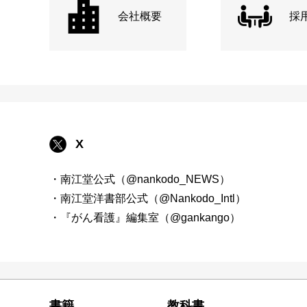
会社概要
採
X
・南江堂公式（@nankodo_NEWS）
・南江堂洋書部公式（@Nankodo_Intl）
・『がん看護』編集室（@gankango）
書籍
教科書