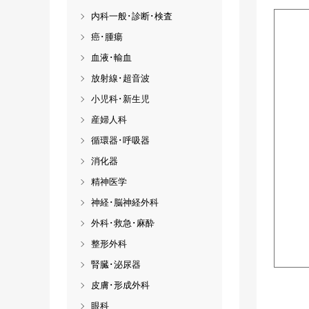
内科一般･診断･検査
癌･腫瘍
血液･輸血
放射線･超音波
小児科･新生児
産婦人科
循環器･呼吸器
消化器
精神医学
神経･脳神経外科
外科･救急･麻酔
整形外科
腎臓･泌尿器
皮膚･形成外科
眼科