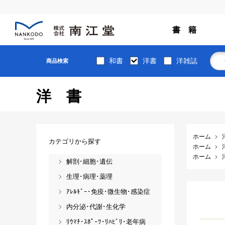
書 籍
和書
洋書
洋雑誌
商品検索
洋書
ホーム
カテゴリから探す
ホーム
ホーム
解剖･細胞･遺伝
生理･病理･薬理
ｱﾚﾙｷﾞｰ･免疫･微生物･感染症
内分泌･代謝･生化学
ﾘｳﾏﾁ･ｽﾎﾟｰﾂ･ﾘﾊﾋﾞﾘ･老年病