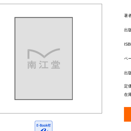
著
出
ISB
ペ
出
定
在