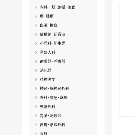
内科一般･診断･検査
癌･腫瘍
血液･輸血
放射線･超音波
小児科･新生児
産婦人科
循環器･呼吸器
消化器
精神医学
神経･脳神経外科
外科･救急･麻酔
整形外科
腎臓･泌尿器
皮膚･形成外科
眼科