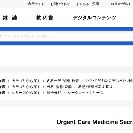
ご利用ガイド
お問い合わせ
よくあるご質問
執筆者の皆様
雑 誌
教 科 書
デジタルコンテンツ
洋書
カテゴリから探す
内科一般･診断･検査
ﾌｧﾐﾘｰﾌﾟﾗｸﾃｨｽ･ﾌﾟﾗｲﾏﾘｰｹｱ･
洋書
カテゴリから探す
外科･救急･麻酔
救急･重篤･CCU･ICU
洋書
シリーズから探す
総合分野
シークレットシリーズ
Urgent Care Medicine Secr