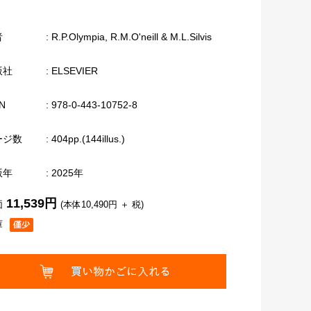
者
: R.P.Olympia, R.M.O'neill & M.L.Silvis
版社
: ELSEVIER
N
: 978-0-443-10752-8
ージ数
: 404pp.(144illus.)
版年
: 2025年
11,539円
価
(本体10,490円 ＋ 税)
庫