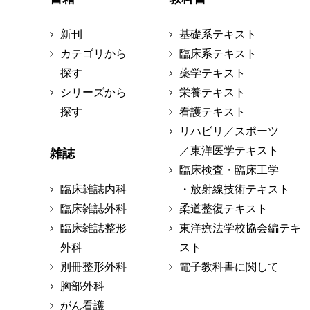
新刊
基礎系テキスト
カテゴリから
臨床系テキスト
探す
薬学テキスト
シリーズから
栄養テキスト
探す
看護テキスト
リハビリ／スポーツ
／東洋医学テキスト
雑誌
臨床検査・臨床工学
臨床雑誌内科
・放射線技術テキスト
臨床雑誌外科
柔道整復テキスト
臨床雑誌整形
東洋療法学校協会編テキ
外科
スト
別冊整形外科
電子教科書に関して
胸部外科
がん看護