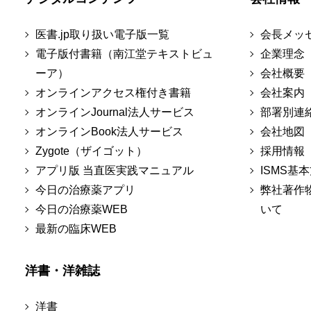
医書.jp取り扱い電子版一覧
会長メッ
電子版付書籍（南江堂テキストビュ
企業理念
ーア）
会社概要
オンラインアクセス権付き書籍
会社案内
オンラインJournal法人サービス
部署別連
オンラインBook法人サービス
会社地図
Zygote（ザイゴット）
採用情報
アプリ版 当直医実践マニュアル
ISMS基
今日の治療薬アプリ
弊社著作
今日の治療薬WEB
いて
最新の臨床WEB
洋書・洋雑誌
洋書