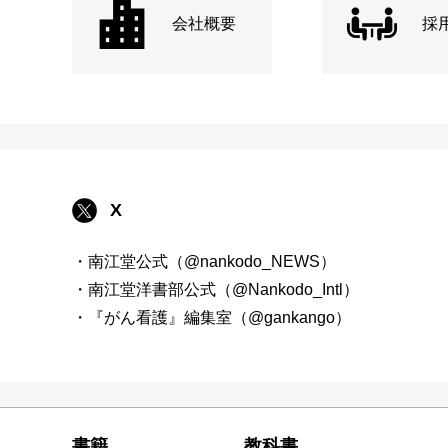
会社概要
採
X
・南江堂公式（@nankodo_NEWS）
・南江堂洋書部公式（@Nankodo_Intl）
・『がん看護』編集室（@gankango）
書籍
教科書