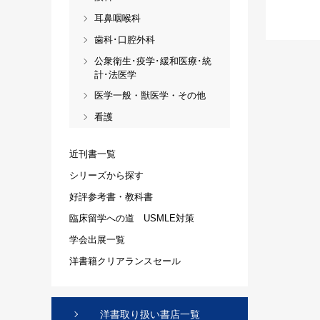
耳鼻咽喉科
歯科･口腔外科
公衆衛生･疫学･緩和医療･統
計･法医学
医学一般・獣医学・その他
看護
近刊書一覧
シリーズから探す
好評参考書・教科書
臨床留学への道 USMLE対策
学会出展一覧
洋書籍クリアランスセール
洋書取り扱い書店一覧