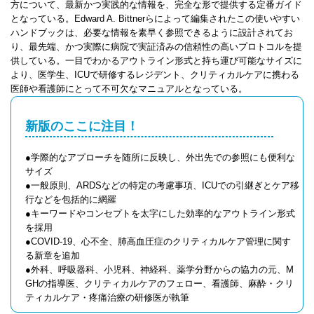
方について、最新かつ実践的な情報を、完全な形で提供する定番ガイド
となっている。Edward A. Bittnerらによって編集されたこの使いやすい
ハンドブックは、必要な情報を素早く参照できるように設計されてお
り、最先端、かつ実際に病院で実証済みの信頼性の高いプロトコルを提
供している。一目でわかるアウトライン形式と持ち運び可能なサイズに
より、医学生、ICUで研修するレジデント、クリティカルケアに携わる
医師や看護師にとって不可欠なマニュアルとなっている。
新版のここに注目！
●学際的なアプローチを随所に反映し、外出先での参照にも便利な
サイズ
●一般原則、ARDSなどの特定の考慮事項、ICUでの引継ぎとケア移
行などを包括的に網羅
●キーワードやコンセプトを太字にした効率的なアウトライン形式
を採用
●COVID-19、心不全、肺高血圧症のクリティカルケア管理に関す
る新章を追加
●外科、呼吸器科、小児科、神経科、薬学分野からの協力の元、M
GHの指導医、クリティカルケアのフェロー、看護師、麻酔・クリ
ティカルケア・疼痛治療の研修医が執筆