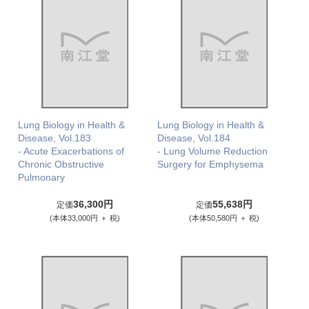
Lung Biology in Health &
Lung Biology in Health &
Disease, Vol.183
Disease, Vol.184
- Acute Exacerbations of
- Lung Volume Reduction
Chronic Obstructive
Surgery for Emphysema
Pulmonary
36,300円
55,638円
定価
定価
(本体33,000円 ＋ 税)
(本体50,580円 ＋ 税)