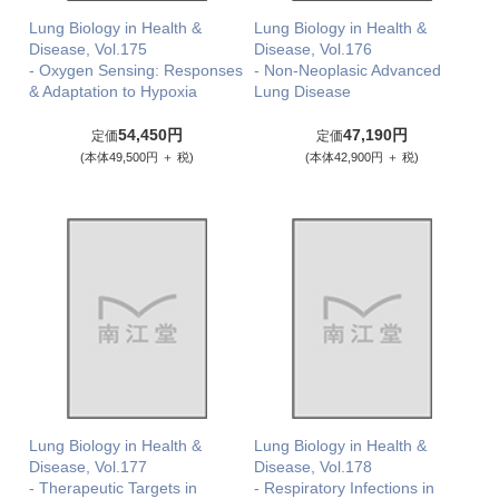
Lung Biology in Health &
Lung Biology in Health &
Disease, Vol.175
Disease, Vol.176
- Oxygen Sensing: Responses
- Non-Neoplasic Advanced
& Adaptation to Hypoxia
Lung Disease
54,450円
47,190円
定価
定価
(本体49,500円 ＋ 税)
(本体42,900円 ＋ 税)
Lung Biology in Health &
Lung Biology in Health &
Disease, Vol.177
Disease, Vol.178
- Therapeutic Targets in
- Respiratory Infections in