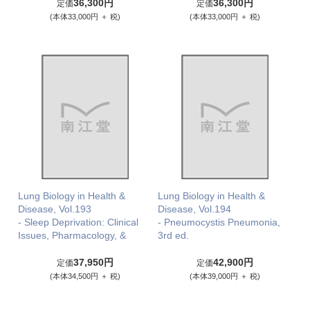
36,300円
36,300円
定価
定価
(本体33,000円 ＋ 税)
(本体33,000円 ＋ 税)
Lung Biology in Health &
Lung Biology in Health &
Disease, Vol.193
Disease, Vol.194
- Sleep Deprivation: Clinical
- Pneumocystis Pneumonia,
Issues, Pharmacology, &
3rd ed.
37,950円
42,900円
定価
定価
(本体34,500円 ＋ 税)
(本体39,000円 ＋ 税)