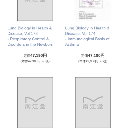
Lung Biology in Health &
Lung Biology in Health &
Disease, Vol.173
Disease, Vol.174
- Respiratory Control &
- Immunological Basis of
Disorders in the Newborn
Asthma
47,190円
47,190円
定価
定価
(本体42,900円 ＋ 税)
(本体42,900円 ＋ 税)