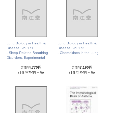
Lung Biology in Health &
Lung Biology in Health &
Disease, Vol.171
Disease, Vol.172
- Sleep-Related Breathing
- Chemokines in the Lung
Disorders: Experimental
44,770円
47,190円
定価
定価
(本体40,700円 ＋ 税)
(本体42,900円 ＋ 税)