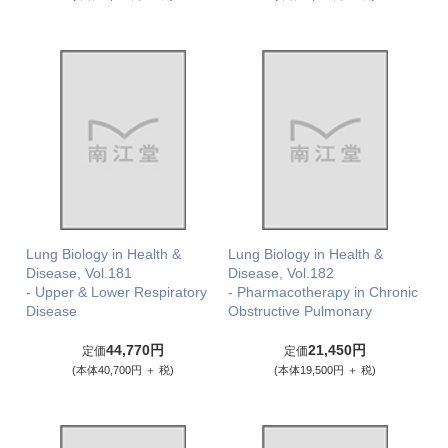
Lung Biology in Health &
Lung Biology in Health &
Disease, Vol.181
Disease, Vol.182
- Upper & Lower Respiratory
- Pharmacotherapy in Chronic
Disease
Obstructive Pulmonary
44,770円
21,450円
定価
定価
(本体40,700円 ＋ 税)
(本体19,500円 ＋ 税)