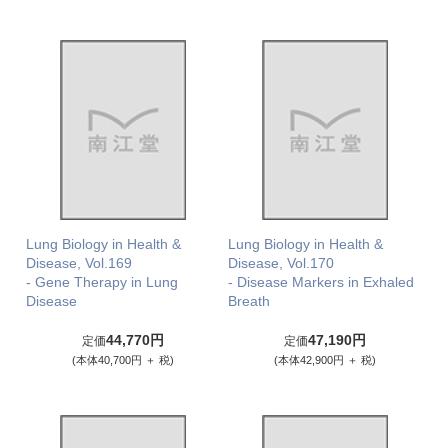
Lung Biology in Health &
Lung Biology in Health &
Disease, Vol.169
Disease, Vol.170
- Gene Therapy in Lung
- Disease Markers in Exhaled
Disease
Breath
44,770円
47,190円
定価
定価
(本体40,700円 ＋ 税)
(本体42,900円 ＋ 税)