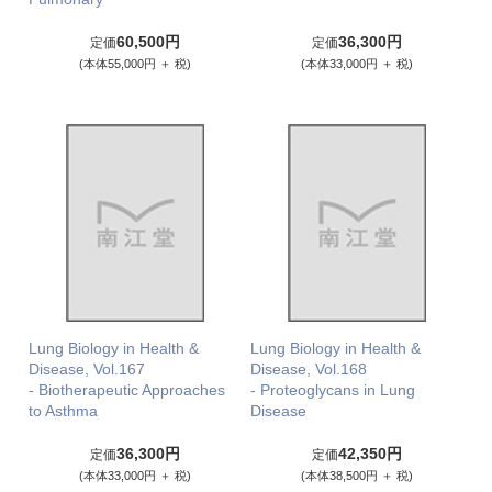
60,500円
36,300円
定価
定価
(本体55,000円 ＋ 税)
(本体33,000円 ＋ 税)
Lung Biology in Health &
Lung Biology in Health &
Disease, Vol.167
Disease, Vol.168
- Biotherapeutic Approaches
- Proteoglycans in Lung
to Asthma
Disease
36,300円
42,350円
定価
定価
(本体33,000円 ＋ 税)
(本体38,500円 ＋ 税)