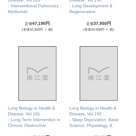
Disease, Vol.189
Disease, Vol.190
- Interventional Pulmonary
- Lung Development &
Medicinde
Regeneration
47,190円
37,950円
定価
定価
(本体42,900円 ＋ 税)
(本体34,500円 ＋ 税)
Lung Biology in Health &
Lung Biology in Health &
Disease, Vol.191
Disease, Vol.192
- Long-Term Intervention in
- Sleep Deprivation: Basic
Chronic Obstructive
Science, Physiology, &