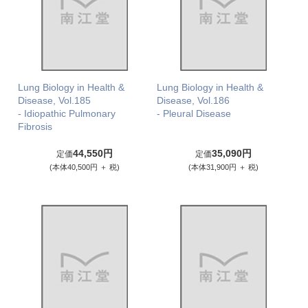
Lung Biology in Health &
Lung Biology in Health &
Disease, Vol.185
Disease, Vol.186
- Idiopathic Pulmonary
- Pleural Disease
Fibrosis
44,550円
35,090円
定価
定価
(本体40,500円 ＋ 税)
(本体31,900円 ＋ 税)