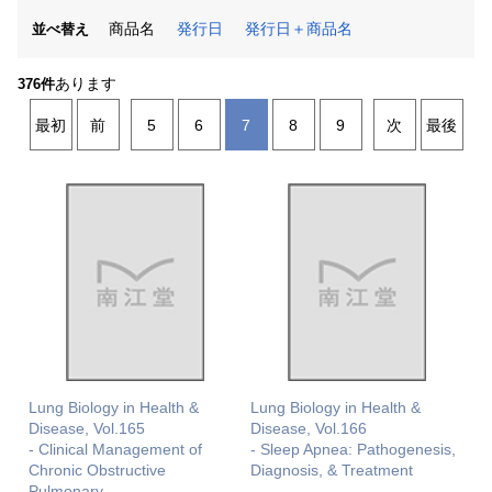
商品名
発行日
発行日＋商品名
並べ替え
あります
376件
最初
前
5
6
7
8
9
次
最後
Lung Biology in Health &
Lung Biology in Health &
Disease, Vol.165
Disease, Vol.166
- Clinical Management of
- Sleep Apnea: Pathogenesis,
Chronic Obstructive
Diagnosis, & Treatment
Pulmonary