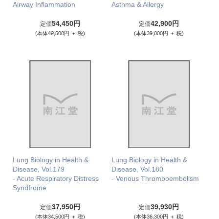
Airway Inflammation
Asthma & Allergy
54,450円
42,900円
定価
定価
(本体49,500円 ＋ 税)
(本体39,000円 ＋ 税)
Lung Biology in Health &
Lung Biology in Health &
Disease, Vol.179
Disease, Vol.180
- Acute Respiratory Distress
- Venous Thromboembolism
Syndfrome
37,950円
39,930円
定価
定価
(本体34,500円 ＋ 税)
(本体36,300円 ＋ 税)