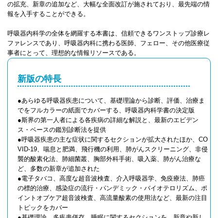
の拡充、新章の追加など、大幅な全面改訂が施されており、最先端の情
報を入手することができる。
呼吸器内科学の全体を網羅する本書は、信頼できるワンストップ診療レ
ファレンスであり、呼吸器内科に携わる医師、フェロー、その他医療従
事者にとって、理想的な情報リソースである。
新版の特長
●あらゆる呼吸器疾患について、基礎理論から診断、評価、治療ま
でをフルカラーの紙面でカバーする、呼吸器内科学書の決定版
●斯界の第一人者による各疾病の詳細な解説と、最新のエビデン
ス・ベースの鑑別診断法を提供
●呼吸器疾患の主な症状に関するセクションが拡大されたほか、CO
VID-19、喘息と肥満、飛行機の利用、肺がんスクリーニング、非侵
襲的酸素化法、肺細菌叢、胸部外科手術、吸入薬、肺がん治療な
ど、多数の新章が追加された
●電子タバコ、高度な超音波検査、介入呼吸器学、免疫療法、肺癌
の標的治療、感染症の流行・パンデミック・バイオテロリズム、ポ
イントオブケア超音波検査、高流量酸素の使用法など、最新の注目
トピックをカバー
●基礎理論、多疾患併存、睡眠に関するセクションを、新章や新し