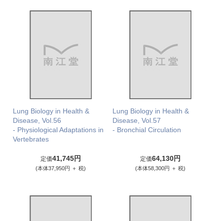
Lung Biology in Health &
Lung Biology in Health &
Disease, Vol.56
Disease, Vol.57
- Physiological Adaptations in
- Bronchial Circulation
Vertebrates
41,745円
64,130円
定価
定価
(本体37,950円 ＋ 税)
(本体58,300円 ＋ 税)