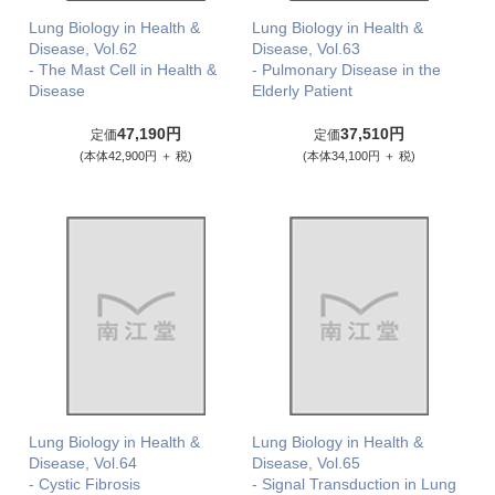
Lung Biology in Health &
Lung Biology in Health &
Disease, Vol.62
Disease, Vol.63
- The Mast Cell in Health &
- Pulmonary Disease in the
Disease
Elderly Patient
47,190円
37,510円
定価
定価
(本体42,900円 ＋ 税)
(本体34,100円 ＋ 税)
Lung Biology in Health &
Lung Biology in Health &
Disease, Vol.64
Disease, Vol.65
- Cystic Fibrosis
- Signal Transduction in Lung