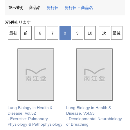
商品名
発行日
発行日＋商品名
並べ替え
あります
376件
最初
前
6
7
8
9
10
次
最後
Lung Biology in Health &
Lung Biology in Health &
Disease, Vol.52
Disease, Vol.53
- Exercise: Pulmonary
- Developmental Neurobiology
Physiology & Pathophysiology
of Breathing