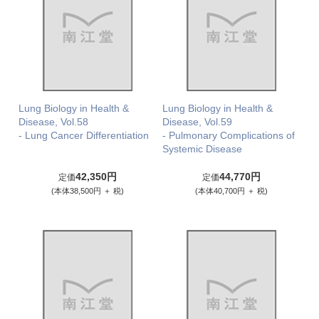
Lung Biology in Health &
Lung Biology in Health &
Disease, Vol.58
Disease, Vol.59
- Lung Cancer Differentiation
- Pulmonary Complications of
Systemic Disease
42,350円
44,770円
定価
定価
(本体38,500円 ＋ 税)
(本体40,700円 ＋ 税)