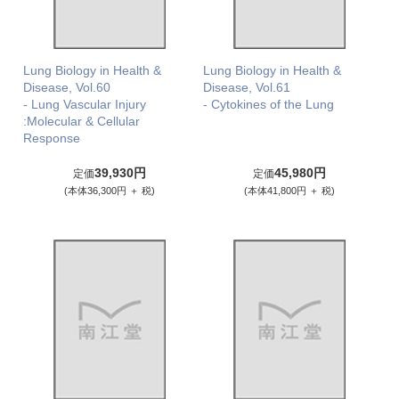
Lung Biology in Health &
Lung Biology in Health &
Disease, Vol.60
Disease, Vol.61
- Lung Vascular Injury
- Cytokines of the Lung
:Molecular & Cellular
Response
39,930円
45,980円
定価
定価
(本体36,300円 ＋ 税)
(本体41,800円 ＋ 税)