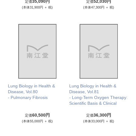
35,090円
52,030円
定価
定価
(本体31,900円 ＋ 税)
(本体47,300円 ＋ 税)
Lung Biology in Health &
Lung Biology in Health &
Disease, Vol.80
Disease, Vol.81
- Pulmonary Fibrosis
- Long-Term Oxygen Therapy:
Scientific Basis & Clinical
60,500円
36,300円
定価
定価
(本体55,000円 ＋ 税)
(本体33,000円 ＋ 税)