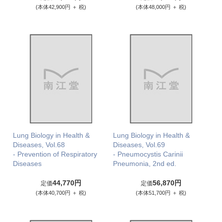
(本体42,900円 ＋ 税)
(本体48,000円 ＋ 税)
Lung Biology in Health &
Lung Biology in Health &
Diseases, Vol.68
Diseases, Vol.69
- Prevention of Respiratory
- Pneumocystis Carinii
Diseases
Pneumonia, 2nd ed.
44,770円
56,870円
定価
定価
(本体40,700円 ＋ 税)
(本体51,700円 ＋ 税)