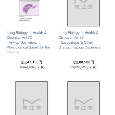
Lung Biology in Health &
Lung Biology in Health &
Disease, Vol.72
Disease, Vol.73
- Airway Secretion:
- Sarcoidosis & Other
Physiological Bases for the
Granulomatous Disorders
Control
47,190円
60,500円
定価
定価
(本体42,900円 ＋ 税)
(本体55,000円 ＋ 税)