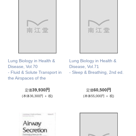
Lung Biology in Health &
Lung Biology in Health &
Disease, Vol.70
Disease, Vol.71
- Fluid & Solute Transport in
- Sleep & Breathing, 2nd ed.
the Airspaces of the
39,930円
60,500円
定価
定価
(本体36,300円 ＋ 税)
(本体55,000円 ＋ 税)