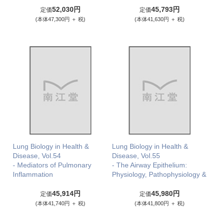
52,030円
45,793円
定価
定価
(本体47,300円 ＋ 税)
(本体41,630円 ＋ 税)
Lung Biology in Health &
Lung Biology in Health &
Disease, Vol.54
Disease, Vol.55
- Mediators of Pulmonary
- The Airway Epithelium:
Inflammation
Physiology, Pathophysiology &
45,914円
45,980円
定価
定価
(本体41,740円 ＋ 税)
(本体41,800円 ＋ 税)