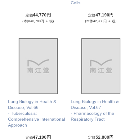
Cells
44,770円
47,190円
定価
定価
(本体40,700円 ＋ 税)
(本体42,900円 ＋ 税)
Lung Biology in Health &
Lung Biology in Health &
Disease, Vol.66
Disease, Vol.67
- Tuberculosis:
- Pharmacology of the
Comprehensive International
Respiratory Tract
Approach
47,190円
52,800円
定価
定価