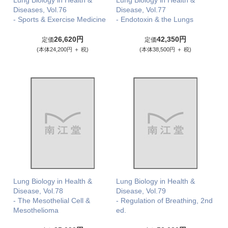
Lung Biology in Health &
Lung Biology in Health &
Diseases, Vol.76
Disease, Vol.77
- Sports & Exercise Medicine
- Endotoxin & the Lungs
26,620円
42,350円
定価
定価
(本体24,200円 ＋ 税)
(本体38,500円 ＋ 税)
Lung Biology in Health &
Lung Biology in Health &
Disease, Vol.78
Disease, Vol.79
- The Mesothelial Cell &
- Regulation of Breathing, 2nd
Mesothelioma
ed.