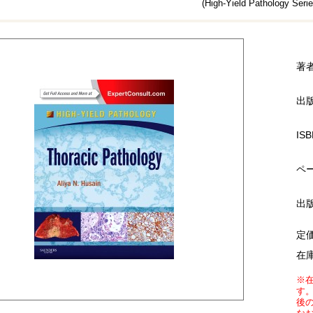
(High-Yield Pathology Serie
著
出
ISB
ペ
出
定
在
※
す
後