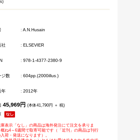
s)
者
: A.N.Husain
版社
: ELSEVIER
N
: 978-1-4377-2380-9
ージ数
: 604pp.(2000illus.)
版年
: 2012年
45,969円
価
(本体41,790円 ＋ 税)
庫
在庫表示「なし」の商品は海外発注にて注文を承りま
。概ね4～6週間で取寄可能です（「近刊」の商品は刊行
の入荷・発送になります）。