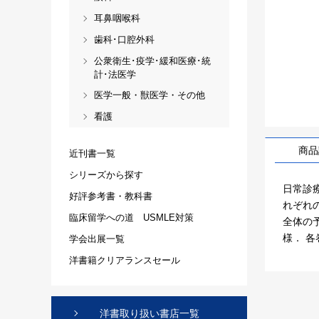
耳鼻咽喉科
歯科･口腔外科
公衆衛生･疫学･緩和医療･統
計･法医学
医学一般・獣医学・その他
看護
商品
近刊書一覧
シリーズから探す
日常診
好評参考書・教科書
れぞれ
臨床留学への道 USMLE対策
全体の
様． 各巻
学会出展一覧
洋書籍クリアランスセール
洋書取り扱い書店一覧