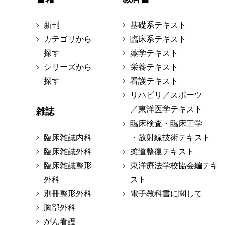
新刊
基礎系テキスト
カテゴリから
臨床系テキスト
探す
薬学テキスト
シリーズから
栄養テキスト
探す
看護テキスト
リハビリ／スポーツ
／東洋医学テキスト
雑誌
臨床検査・臨床工学
臨床雑誌内科
・放射線技術テキスト
臨床雑誌外科
柔道整復テキスト
臨床雑誌整形
東洋療法学校協会編テキ
外科
スト
別冊整形外科
電子教科書に関して
胸部外科
がん看護