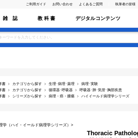
ご利用ガイド
お問い合わせ
よくあるご質問
執筆者の皆様
雑 誌
教 科 書
デジタルコンテンツ
洋書
カテゴリから探す
生理･病理･薬理
病理･実験
洋書
カテゴリから探す
循環器･呼吸器
呼吸器･肺･気管･胸部疾患
洋書
シリーズから探す
病理・癌・腫瘍
ハイイールド病理学シリーズ
理学（ハイ・イールド病理学シリーズ）>
Thoracic Patholo