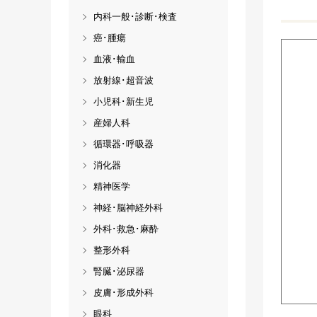
内科一般･診断･検査
癌･腫瘍
血液･輸血
放射線･超音波
小児科･新生児
産婦人科
循環器･呼吸器
消化器
精神医学
神経･脳神経外科
外科･救急･麻酔
整形外科
腎臓･泌尿器
皮膚･形成外科
眼科