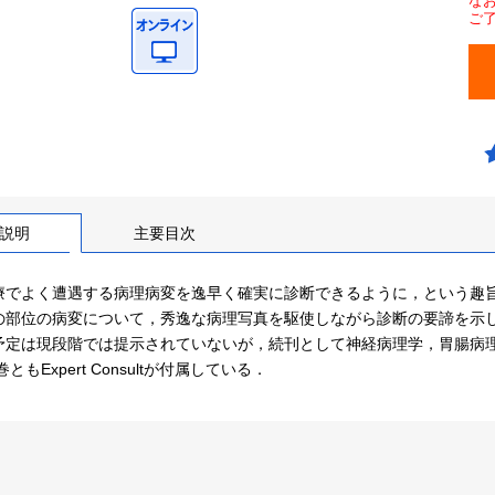
な
ご
説明
主要目次
療でよく遭遇する病理病変を逸早く確実に診断できるように，という趣旨
の部位の病変について，秀逸な病理写真を駆使しながら診断の要諦を示し
予定は現段階では提示されていないが，続刊として神経病理学，胃腸病理
ともExpert Consultが付属している．