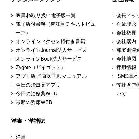
医書.jp取り扱い電子版一覧
会長メッ
電子版付書籍（南江堂テキストビュ
企業理念
ーア）
会社概要
オンラインアクセス権付き書籍
会社案内
オンラインJournal法人サービス
部署別連
オンラインBook法人サービス
会社地図
Zygote（ザイゴット）
採用情報
アプリ版 当直医実践マニュアル
ISMS基
今日の治療薬アプリ
弊社著作
今日の治療薬WEB
いて
最新の臨床WEB
洋書・洋雑誌
洋書