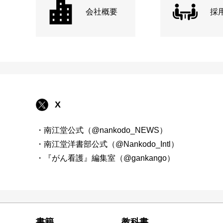
会社概要
採
X
・南江堂公式（@nankodo_NEWS）
・南江堂洋書部公式（@Nankodo_Intl）
・『がん看護』編集室（@gankango）
書籍
教科書