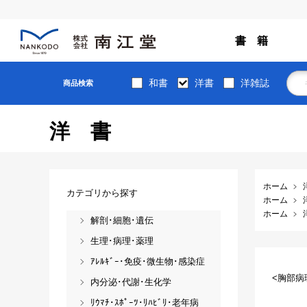
書 籍
和書
洋書
洋雑誌
商品検索
洋書
ホーム
カテゴリから探す
ホーム
ホーム
解剖･細胞･遺伝
生理･病理･薬理
ｱﾚﾙｷﾞｰ･免疫･微生物･感染症
<胸部病
内分泌･代謝･生化学
ﾘｳﾏﾁ･ｽﾎﾟｰﾂ･ﾘﾊﾋﾞﾘ･老年病