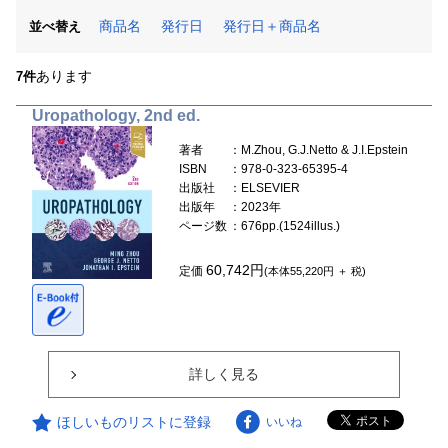
商品名
発行日
発行日＋商品名
並べ替え
あります
7件
Uropathology, 2nd ed.
著者
：M.Zhou, G.J.Netto & J.I.Epstein
ISBN
：978-0-323-65395-4
出版社
：ELSEVIER
出版年
：2023年
ページ数
：676pp.(1524illus.)
60,742円
定価
(本体55,220円 ＋ 税)
詳しく見る
ほしいものリストに登録
いいね