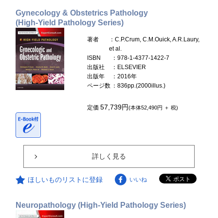
Gynecology & Obstetrics Pathology
(High-Yield Pathology Series)
著者
：C.P.Crum, C.M.Ouick, A.R.Laury,
et al.
ISBN
：978-1-4377-1422-7
出版社
：ELSEVIER
出版年
：2016年
ページ数
：836pp.(2000illus.)
57,739円
定価
(本体52,490円 ＋ 税)
詳しく見る
ほしいものリストに登録
いいね
Neuropathology (High-Yield Pathology Series)