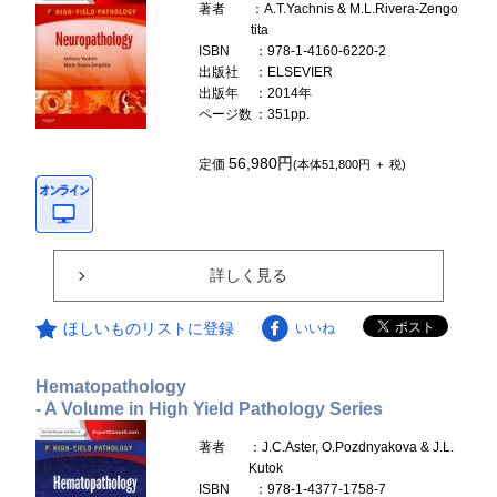
著者
：A.T.Yachnis & M.L.Rivera-Zengo
tita
ISBN
：978-1-4160-6220-2
出版社
：ELSEVIER
出版年
：2014年
ページ数
：351pp.
56,980円
定価
(本体51,800円 ＋ 税)
詳しく見る
ほしいものリストに登録
いいね
Hematopathology
- A Volume in High Yield Pathology Series
著者
：J.C.Aster, O.Pozdnyakova & J.L.
Kutok
ISBN
：978-1-4377-1758-7