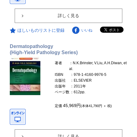
詳しく見る
ほしいものリストに登録
いいね
Dermatopathology
(High-Yield Pathology Series)
著者
：N.K.Brinster, V.Liu, A.H.Diwan, et
al.
ISBN
：978-1-4160-9976-5
出版社
：ELSEVIER
出版年
：2011年
ページ数
：612pp.
45,969円
定価
(本体41,790円 ＋ 税)
詳しく見る