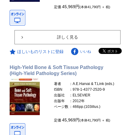
45,969円
定価
(本体41,790円 ＋ 税)
詳しく見る
ほしいものリストに登録
いいね
High-Yield Bone & Soft Tissue Pathology
(High-Yield Pathology Series)
著者
：A.E.Harvai & T.Link (eds.)
ISBN
：978-1-4377-2520-9
出版社
：ELSEVIER
出版年
：2012年
ページ数
：466pp.(103illus.)
45,969円
定価
(本体41,790円 ＋ 税)