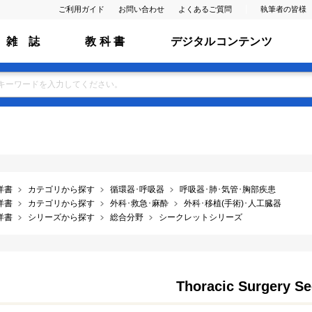
ご利用ガイド
お問い合わせ
よくあるご質問
執筆者の皆様
雑 誌
教 科 書
デジタルコンテンツ
洋書
カテゴリから探す
循環器･呼吸器
呼吸器･肺･気管･胸部疾患
洋書
カテゴリから探す
外科･救急･麻酔
外科･移植(手術)･人工臓器
洋書
シリーズから探す
総合分野
シークレットシリーズ
Thoracic Surgery Se