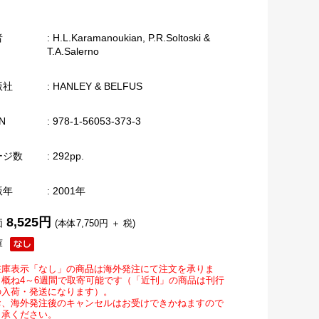
者
: H.L.Karamanoukian, P.R.Soltoski &
T.A.Salerno
版社
: HANLEY & BELFUS
N
: 978-1-56053-373-3
ージ数
: 292pp.
版年
: 2001年
8,525円
価
(本体7,750円 ＋ 税)
庫
在庫表示「なし」の商品は海外発注にて注文を承りま
。概ね4～6週間で取寄可能です（「近刊」の商品は刊行
の入荷・発送になります）。
お、海外発注後のキャンセルはお受けできかねますので
了承ください。