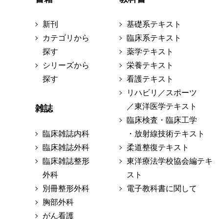
新刊
基礎系テキスト
カテゴリから
臨床系テキスト
探す
薬学テキスト
シリーズから
栄養テキスト
探す
看護テキスト
リハビリ／スポーツ
／東洋医学テキスト
雑誌
臨床検査・臨床工学
臨床雑誌内科
・放射線技術テキスト
臨床雑誌外科
柔道整復テキスト
臨床雑誌整形
東洋療法学校協会編テキ
外科
スト
別冊整形外科
電子教科書に関して
胸部外科
がん看護