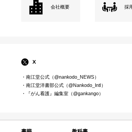
会社概要
採
X
・南江堂公式（@nankodo_NEWS）
・南江堂洋書部公式（@Nankodo_Intl）
・『がん看護』編集室（@gankango）
書籍
教科書