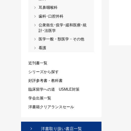
耳鼻咽喉科
歯科･口腔外科
公衆衛生･疫学･緩和医療･統
計･法医学
医学一般・獣医学・その他
看護
近刊書一覧
シリーズから探す
好評参考書・教科書
臨床留学への道 USMLE対策
学会出展一覧
洋書籍クリアランスセール
洋書取り扱い書店一覧