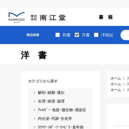
書 籍
和書
洋書
洋雑誌
商品検索
洋書
ホーム
カテゴリから探す
ホーム
ホーム
解剖･細胞･遺伝
生理･病理･薬理
ｱﾚﾙｷﾞｰ･免疫･微生物･感染症
内分泌･代謝･生化学
ﾘｳﾏﾁ･ｽﾎﾟｰﾂ･ﾘﾊﾋﾞﾘ･老年病