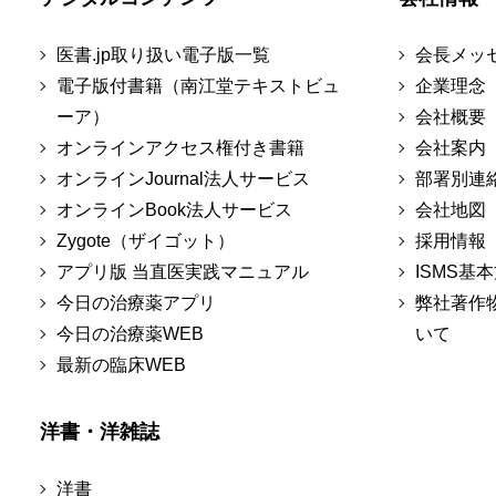
医書.jp取り扱い電子版一覧
会長メッ
電子版付書籍（南江堂テキストビュ
企業理念
ーア）
会社概要
オンラインアクセス権付き書籍
会社案内
オンラインJournal法人サービス
部署別連
オンラインBook法人サービス
会社地図
Zygote（ザイゴット）
採用情報
アプリ版 当直医実践マニュアル
ISMS基
今日の治療薬アプリ
弊社著作
今日の治療薬WEB
いて
最新の臨床WEB
洋書・洋雑誌
洋書