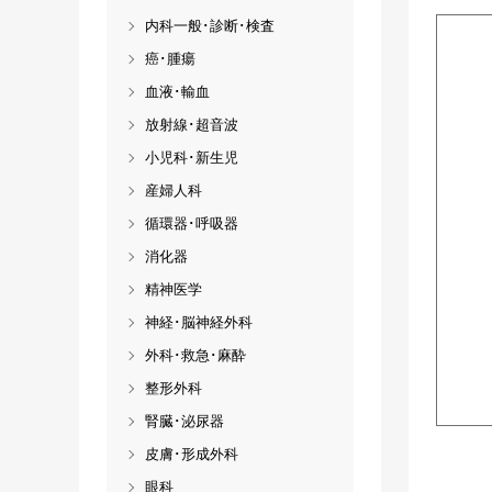
内科一般･診断･検査
癌･腫瘍
血液･輸血
放射線･超音波
小児科･新生児
産婦人科
循環器･呼吸器
消化器
精神医学
神経･脳神経外科
外科･救急･麻酔
整形外科
腎臓･泌尿器
皮膚･形成外科
眼科