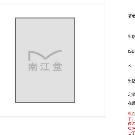
著
出
ISB
ペ
出
定
在
※
す
後
な
ご