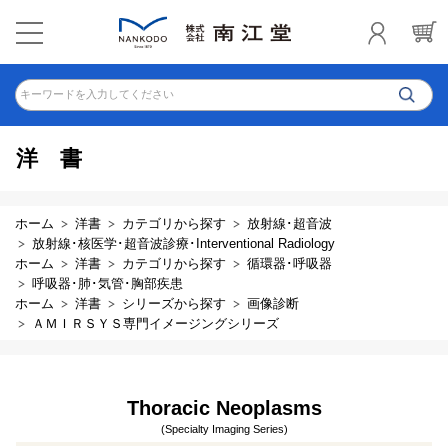
キーワードを入力してください
洋書
ホーム
洋書
カテゴリから探す
放射線･超音波
放射線･核医学･超音波診療･Interventional Radiology
ホーム
洋書
カテゴリから探す
循環器･呼吸器
呼吸器･肺･気管･胸部疾患
ホーム
洋書
シリーズから探す
画像診断
ＡＭＩＲＳＹＳ専門イメージングシリーズ
Thoracic Neoplasms
(Specialty Imaging Series)