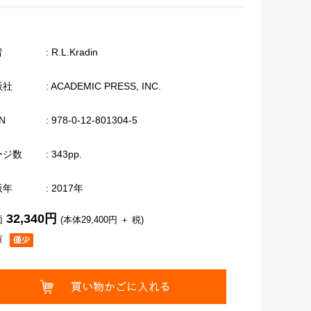
者
: R.L.Kradin
版社
: ACADEMIC PRESS, INC.
N
: 978-0-12-801304-5
ージ数
: 343pp.
版年
: 2017年
32,340円
価
(本体29,400円 ＋ 税)
庫