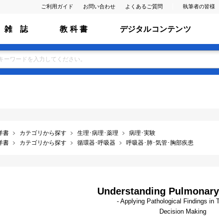
ご利用ガイド
お問い合わせ
よくあるご質問
執筆者の皆様
雑 誌
教 科 書
デジタルコンテンツ
洋書
カテゴリから探す
生理･病理･薬理
病理･実験
洋書
カテゴリから探す
循環器･呼吸器
呼吸器･肺･気管･胸部疾患
Understanding Pulmonary
- Applying Pathological Findings in 
Decision Making