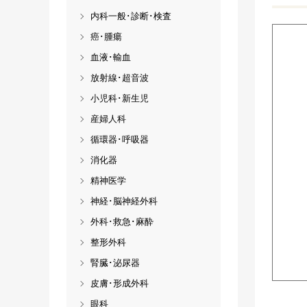
内科一般･診断･検査
癌･腫瘍
血液･輸血
放射線･超音波
小児科･新生児
産婦人科
循環器･呼吸器
消化器
精神医学
神経･脳神経外科
外科･救急･麻酔
整形外科
腎臓･泌尿器
皮膚･形成外科
眼科