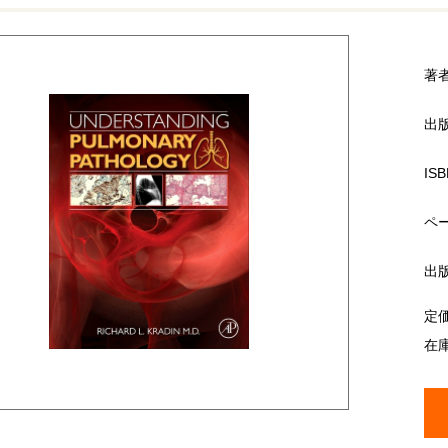
著
出
ISB
ペ
出
定
在