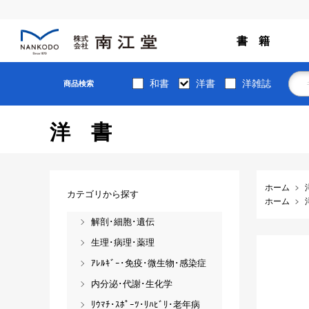
書 籍
和書
洋書
洋雑誌
商品検索
洋書
ホーム
カテゴリから探す
ホーム
解剖･細胞･遺伝
生理･病理･薬理
ｱﾚﾙｷﾞｰ･免疫･微生物･感染症
内分泌･代謝･生化学
ﾘｳﾏﾁ･ｽﾎﾟｰﾂ･ﾘﾊﾋﾞﾘ･老年病